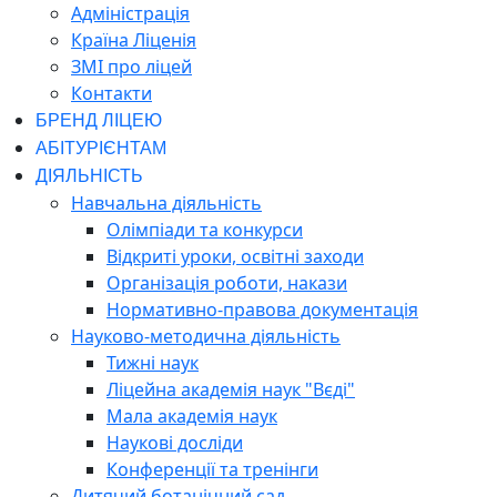
Адміністрація
Країна Ліценія
ЗМІ про ліцей
Контакти
БРЕНД ЛІЦЕЮ
АБІТУРІЄНТАМ
ДІЯЛЬНІСТЬ
Навчальна діяльність
Олімпіади та конкурси
Відкриті уроки, освітні заходи
Організація роботи, накази
Нормативно-правова документація
Науково-методична діяльність
Тижні наук
Ліцейна академія наук "Вєді"
Мала академія наук
Наукові досліди
Конференції та тренінги
Дитячий ботанічний сад