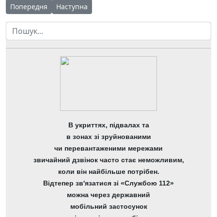
Попередня стаття: Звіт про заборгованість за бюджетними к
Наступна стаття: Звіт про заборгованість за б
Попередня
Наступна
Пошук
В укриттях, підвалах та
в зонах зі зруйнованими
чи перевантаженими мережами
звичайний дзвінок часто стає неможливим,
коли він найбільше потрібен.
Відтепер зв'язатися зі «Службою 112»
можна через державний
мобільний застосунок