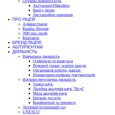
Останні новини/Події
Актуально/Офіційно
Бренд ліцею
Дистанційне навчання
ПРО ЛІЦЕЙ
Адміністрація
Країна Ліценія
ЗМІ про ліцей
Контакти
БРЕНД ЛІЦЕЮ
АБІТУРІЄНТАМ
ДІЯЛЬНІСТЬ
Навчальна діяльність
Олімпіади та конкурси
Відкриті уроки, освітні заходи
Організація роботи, накази
Нормативно-правова документація
Науково-методична діяльність
Тижні наук
Ліцейна академія наук "Вєді"
Мала академія наук
Наукові досліди
Конференції та тренінги
Дитячий ботанічний сад
UNESCO