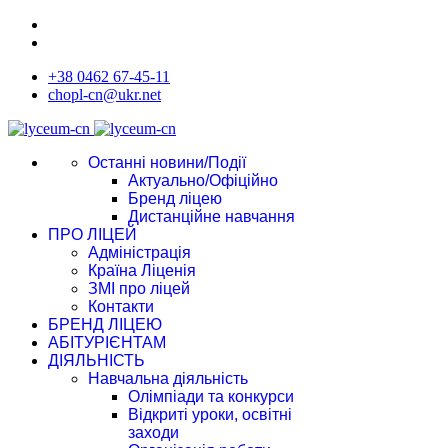
+38 0462 67-45-11
chopl-cn@ukr.net
Останні новини/Події
Актуально/Офіційно
Бренд ліцею
Дистанційне навчання
ПРО ЛІЦЕЙ
Адміністрація
Країна Ліценія
ЗМІ про ліцей
Контакти
БРЕНД ЛІЦЕЮ
АБІТУРІЄНТАМ
ДІЯЛЬНІСТЬ
Навчальна діяльність
Олімпіади та конкурси
Відкриті уроки, освітні
заходи