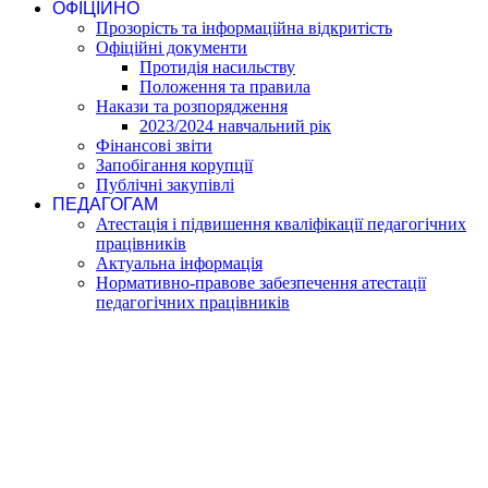
ОФІЦІЙНО
Прозорість та інформаційна відкритість
Офіційні документи
Протидія насильству
Положення та правила
Накази та розпорядження
2023/2024 навчальний рік
Фінансові звіти
Запобігання корупції
Публічні закупівлі
ПЕДАГОГАМ
Атестація і підвишення кваліфікації педагогічних
працівників
Актуальна інформація
Нормативно-правове забезпечення атестації
педагогічних працівників