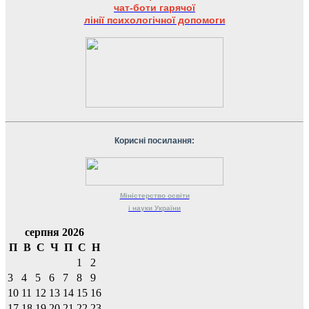
чат-боти гарячої
лінії психологічної допомоги
Корисні посилання:
Міністерство
освіти
і науки
України
серпня 2026
П
В
С
Ч
П
С
Н
1
2
3
4
5
6
7
8
9
10
11
12
13
14
15
16
17
18
19
20
21
22
23