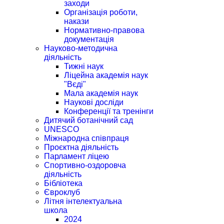
заходи
Організація роботи,
накази
Нормативно-правова
документація
Науково-методична
діяльність
Тижні наук
Ліцейна академія наук
"Вєді"
Мала академія наук
Наукові досліди
Конференції та тренінги
Дитячий ботанічний сад
UNESCO
Міжнародна співпраця
Проєктна діяльність
Парламент ліцею
Спортивно-оздоровча
діяльність
Бібліотека
Євроклуб
Літня інтелектуальна
школа
2024