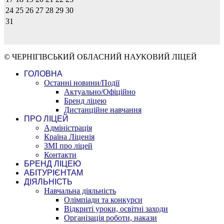
24
25
26
27
28
29
30
31
© ЧЕРНІГІВСЬКИЙ ОБЛАСНИЙ НАУКОВИЙ ЛІЦЕЙ
ГОЛОВНА
Останні новини/Події
Актуально/Офіційно
Бренд ліцею
Дистанційне навчання
ПРО ЛІЦЕЙ
Адміністрація
Країна Ліценія
ЗМІ про ліцей
Контакти
БРЕНД ЛІЦЕЮ
АБІТУРІЄНТАМ
ДІЯЛЬНІСТЬ
Навчальна діяльність
Олімпіади та конкурси
Відкриті уроки, освітні заходи
Організація роботи, накази