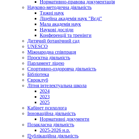
Нормативно-правова документація
Науково-методична діяльність
Тижні наук
Ліцейна академія наук "Вєді"
Мала академія наук
Наукові досліди
Конференції та тренінги
Дитячий ботанічний сад
UNESCO
Міжнародна співпраця
Проєктна діяльність
Парламент ліцею
Спортивно-оздоровча діяльність
Бібліотека
Євроклуб
Літня інтелектуальна школа
2024
2023
2025
Кабінет психолога
Інноваційна діяльність
Нормативні документи
Позакласна діяльність
2025-2026 н.р.
Публікаційна діяльність