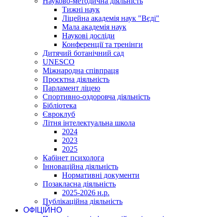
Науково-методична діяльність
Тижні наук
Ліцейна академія наук "Вєді"
Мала академія наук
Наукові досліди
Конференції та тренінги
Дитячий ботанічний сад
UNESCO
Міжнародна співпраця
Проєктна діяльність
Парламент ліцею
Спортивно-оздоровча діяльність
Бібліотека
Євроклуб
Літня інтелектуальна школа
2024
2023
2025
Кабінет психолога
Інноваційна діяльність
Нормативні документи
Позакласна діяльність
2025-2026 н.р.
Публікаційна діяльність
ОФІЦІЙНО