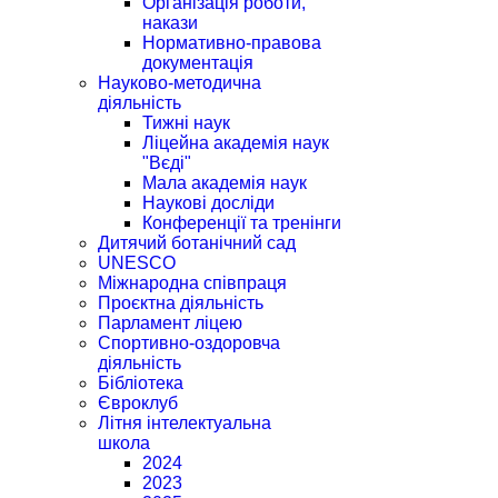
Організація роботи,
накази
Нормативно-правова
документація
Науково-методична
діяльність
Тижні наук
Ліцейна академія наук
"Вєді"
Мала академія наук
Наукові досліди
Конференції та тренінги
Дитячий ботанічний сад
UNESCO
Міжнародна співпраця
Проєктна діяльність
Парламент ліцею
Спортивно-оздоровча
діяльність
Бібліотека
Євроклуб
Літня інтелектуальна
школа
2024
2023