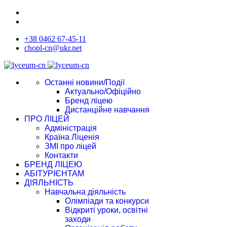
+38 0462 67-45-11
chopl-cn@ukr.net
Останні новини/Події
Актуально/Офіційно
Бренд ліцею
Дистанційне навчання
ПРО ЛІЦЕЙ
Адміністрація
Країна Ліценія
ЗМІ про ліцей
Контакти
БРЕНД ЛІЦЕЮ
АБІТУРІЄНТАМ
ДІЯЛЬНІСТЬ
Навчальна діяльність
Олімпіади та конкурси
Відкриті уроки, освітні
заходи