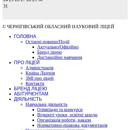
31
© ЧЕРНІГІВСЬКИЙ ОБЛАСНИЙ НАУКОВИЙ ЛІЦЕЙ
ГОЛОВНА
Останні новини/Події
Актуально/Офіційно
Бренд ліцею
Дистанційне навчання
ПРО ЛІЦЕЙ
Адміністрація
Країна Ліценія
ЗМІ про ліцей
Контакти
БРЕНД ЛІЦЕЮ
АБІТУРІЄНТАМ
ДІЯЛЬНІСТЬ
Навчальна діяльність
Олімпіади та конкурси
Відкриті уроки, освітні заходи
Організація роботи, накази
Нормативно-правова документація