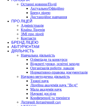
Останні новини/Події
Актуально/Офіційно
Бренд ліцею
Дистанційне навчання
ПРО ЛІЦЕЙ
Адміністрація
Країна Ліценія
ЗМІ про ліцей
Контакти
БРЕНД ЛІЦЕЮ
АБІТУРІЄНТАМ
ДІЯЛЬНІСТЬ
Навчальна діяльність
Олімпіади та конкурси
Відкриті уроки, освітні заходи
Організація роботи, накази
Нормативно-правова документація
Науково-методична діяльність
Тижні наук
Ліцейна академія наук "Вєді"
Мала академія наук
Наукові досліди
Конференції та тренінги
Дитячий ботанічний сад