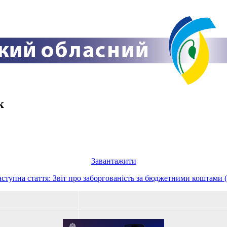
к
Завантажити
ступна стаття: Звіт про заборгованість за бюджетними коштами 