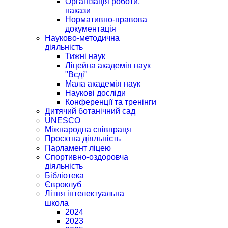
Організація роботи,
накази
Нормативно-правова
документація
Науково-методична
діяльність
Тижні наук
Ліцейна академія наук
"Вєді"
Мала академія наук
Наукові досліди
Конференції та тренінги
Дитячий ботанічний сад
UNESCO
Міжнародна співпраця
Проєктна діяльність
Парламент ліцею
Спортивно-оздоровча
діяльність
Бібліотека
Євроклуб
Літня інтелектуальна
школа
2024
2023