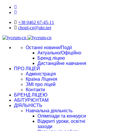
+38 0462 67-45-11
chopl-cn@ukr.net
Останні новини/Події
Актуально/Офіційно
Бренд ліцею
Дистанційне навчання
ПРО ЛІЦЕЙ
Адміністрація
Країна Ліценія
ЗМІ про ліцей
Контакти
БРЕНД ЛІЦЕЮ
АБІТУРІЄНТАМ
ДІЯЛЬНІСТЬ
Навчальна діяльність
Олімпіади та конкурси
Відкриті уроки, освітні
заходи