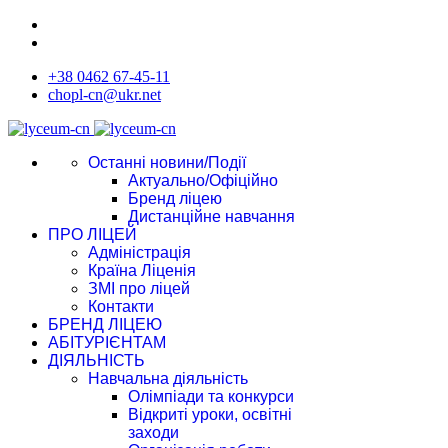
+38 0462 67-45-11
chopl-cn@ukr.net
Останні новини/Події
Актуально/Офіційно
Бренд ліцею
Дистанційне навчання
ПРО ЛІЦЕЙ
Адміністрація
Країна Ліценія
ЗМІ про ліцей
Контакти
БРЕНД ЛІЦЕЮ
АБІТУРІЄНТАМ
ДІЯЛЬНІСТЬ
Навчальна діяльність
Олімпіади та конкурси
Відкриті уроки, освітні
заходи