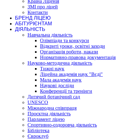
Країна Ліценія
ЗМІ про ліцей
Контакти
БРЕНД ЛІЦЕЮ
АБІТУРІЄНТАМ
ДІЯЛЬНІСТЬ
Навчальна діяльність
Олімпіади та конкурси
Відкриті уроки, освітні заходи
Організація роботи, накази
Нормативно-правова документація
Науково-методична діяльність
Тижні наук
Ліцейна академія наук "Вєді"
Мала академія наук
Наукові досліди
Конференції та тренінги
Дитячий ботанічний сад
UNESCO
Міжнародна співпраця
Проєктна діяльність
Парламент ліцею
Спортивно-оздоровча діяльність
Бібліотека
Євроклуб