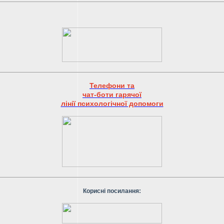
Телефони та
чат-боти гарячої
лінії психологічної допомоги
Корисні посилання: