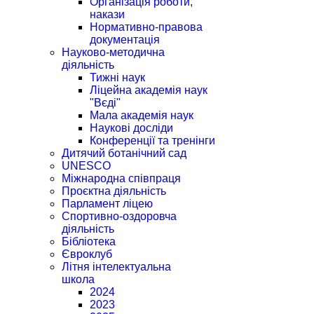
Організація роботи,
накази
Нормативно-правова
документація
Науково-методична
діяльність
Тижні наук
Ліцейна академія наук
"Вєді"
Мала академія наук
Наукові досліди
Конференції та тренінги
Дитячий ботанічний сад
UNESCO
Міжнародна співпраця
Проєктна діяльність
Парламент ліцею
Спортивно-оздоровча
діяльність
Бібліотека
Євроклуб
Літня інтелектуальна
школа
2024
2023