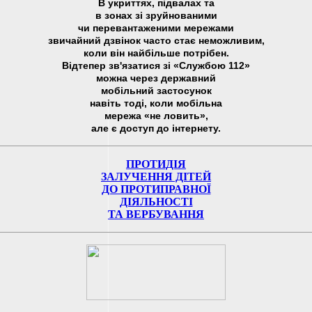
В укриттях, підвалах та
в зонах зі зруйнованими
чи перевантаженими мережами
звичайний дзвінок часто стає неможливим,
коли він найбільше потрібен.
Відтепер зв'язатися зі «Службою 112»
можна через державний
мобільний застосунок
навіть тоді, коли мобільна
мережа «не ловить»,
але є доступ до інтернету.
ПРОТИДІЯ
ЗАЛУЧЕННЯ ДІТЕЙ
ДО ПРОТИПРАВНОЇ
ДІЯЛЬНОСТІ
ТА ВЕРБУВАННЯ