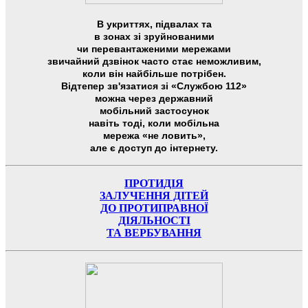
В укриттях, підвалах та
в зонах зі зруйнованими
чи перевантаженими мережами
звичайний дзвінок часто стає неможливим,
коли він найбільше потрібен.
Відтепер зв'язатися зі «Службою 112»
можна через державний
мобільний застосунок
навіть тоді, коли мобільна
мережа «не ловить»,
але є доступ до інтернету.
ПРОТИДІЯ
ЗАЛУЧЕННЯ ДІТЕЙ
ДО ПРОТИПРАВНОЇ
ДІЯЛЬНОСТІ
ТА ВЕРБУВАННЯ