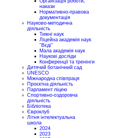
Організація роботи,
накази
Нормативно-правова
документація
Науково-методична
діяльність
Тижні наук
Ліцейна академія наук
"Вєді"
Мала академія наук
Наукові досліди
Конференції та тренінги
Дитячий ботанічний сад
UNESCO
Міжнародна співпраця
Проєктна діяльність
Парламент ліцею
Спортивно-оздоровча
діяльність
Бібліотека
Євроклуб
Літня інтелектуальна
школа
2024
2023