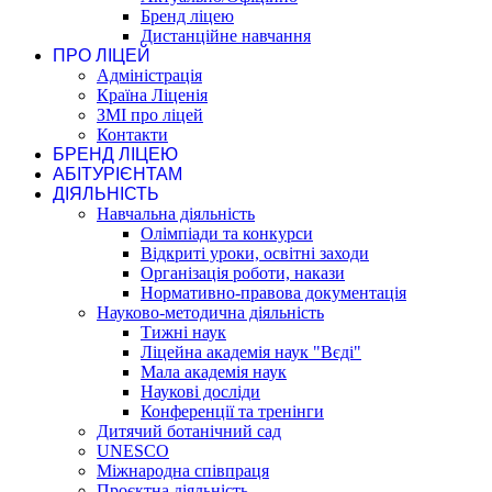
Бренд ліцею
Дистанційне навчання
ПРО ЛІЦЕЙ
Адміністрація
Країна Ліценія
ЗМІ про ліцей
Контакти
БРЕНД ЛІЦЕЮ
АБІТУРІЄНТАМ
ДІЯЛЬНІСТЬ
Навчальна діяльність
Олімпіади та конкурси
Відкриті уроки, освітні заходи
Організація роботи, накази
Нормативно-правова документація
Науково-методична діяльність
Тижні наук
Ліцейна академія наук "Вєді"
Мала академія наук
Наукові досліди
Конференції та тренінги
Дитячий ботанічний сад
UNESCO
Міжнародна співпраця
Проєктна діяльність