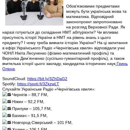
Обов’язковими предметами
можуть бути українська мова та
математика. Відповідний
законопроект запропоновано
на розгляд Верховної Ради. Як
наразі готуються до складання НМТ абітурієнти? Чи впливає
присутність історії України в НМТ на рівень знань з цього
предмету? І чому треба вивчати історію України? На ці запитання
в ефірі Українського Радіо «Чернігівська хвиля» відповідали учні
ЧОНЛ Нікіта Лесуненко (фізико-математичний профіль) та
Вероніка Дем’янченко (сусільно-гуманітарний профіль), а також
вчителька історії цього закладу, кандидатка історичних наук
Гринь
Олена
.
SoundCloud:
https://bit.ly/3ZhDaG2
Spotify:
https://spoti.fi/3ZkzwLT
Слухайте Українське Радіо «Чернігівська хвиля»:
Чернігів – 88,7 FM,
Ніжин – 92,2 FM,
Прилуки – 105,7 FM,
Бахмач – 91,5 FM,
Новгород-Сіверський – 101 FM,
Холми – 106,1 FM,