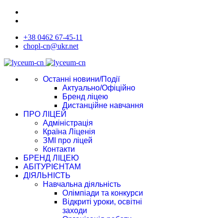
+38 0462 67-45-11
chopl-cn@ukr.net
Останні новини/Події
Актуально/Офіційно
Бренд ліцею
Дистанційне навчання
ПРО ЛІЦЕЙ
Адміністрація
Країна Ліценія
ЗМІ про ліцей
Контакти
БРЕНД ЛІЦЕЮ
АБІТУРІЄНТАМ
ДІЯЛЬНІСТЬ
Навчальна діяльність
Олімпіади та конкурси
Відкриті уроки, освітні
заходи