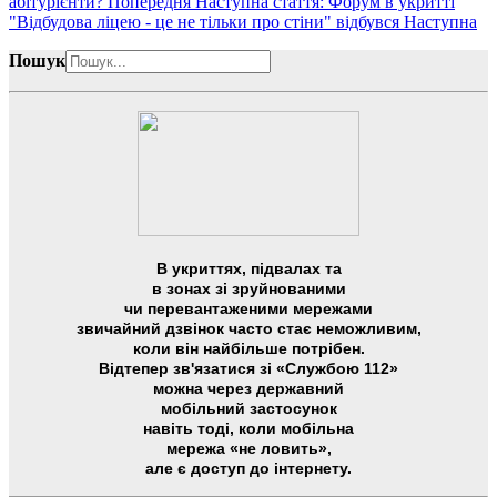
абітурієнти?
Попередня
Наступна стаття: Форум в укритті
"Відбудова ліцею - це не тільки про стіни" відбувся
Наступна
Пошук
В укриттях, підвалах та
в зонах зі зруйнованими
чи перевантаженими мережами
звичайний дзвінок часто стає неможливим,
коли він найбільше потрібен.
Відтепер зв'язатися зі «Службою 112»
можна через державний
мобільний застосунок
навіть тоді, коли мобільна
мережа «не ловить»,
але є доступ до інтернету.