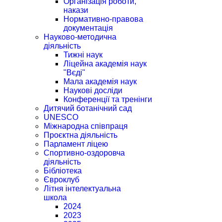
Організація роботи,
накази
Нормативно-правова
документація
Науково-методична
діяльність
Тижні наук
Ліцейна академія наук
"Вєді"
Мала академія наук
Наукові досліди
Конференції та тренінги
Дитячий ботанічний сад
UNESCO
Міжнародна співпраця
Проєктна діяльність
Парламент ліцею
Спортивно-оздоровча
діяльність
Бібліотека
Євроклуб
Літня інтелектуальна
школа
2024
2023