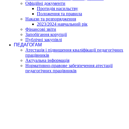
Офіційні документи
Протидія насильству
Положення та правила
Накази та розпорядження
2023/2024 навчальний рік
Фінансові звіти
Запобігання корупції
Публічні закупівлі
ПЕДАГОГАМ
Атестація і підвишення кваліфікації педагогічних
працівників
Актуальна інформація
Нормативно-правове забезпечення атестації
педагогічних працівників