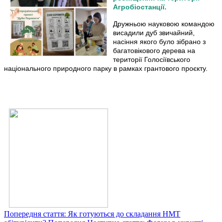
Агробіостанції.
Дружньою науковою командою
висадили дуб звичайний,
насіння якого було зібрано з
багатовікового дерева на
території Голосіївського
національного природного парку в рамках грантового проєкту.
Попередня стаття: Як готуються до складання НМТ