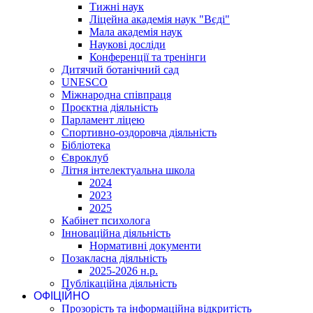
Тижні наук
Ліцейна академія наук "Вєді"
Мала академія наук
Наукові досліди
Конференції та тренінги
Дитячий ботанічний сад
UNESCO
Міжнародна співпраця
Проєктна діяльність
Парламент ліцею
Спортивно-оздоровча діяльність
Бібліотека
Євроклуб
Літня інтелектуальна школа
2024
2023
2025
Кабінет психолога
Інноваційна діяльність
Нормативні документи
Позакласна діяльність
2025-2026 н.р.
Публікаційна діяльність
ОФІЦІЙНО
Прозорість та інформаційна відкритість