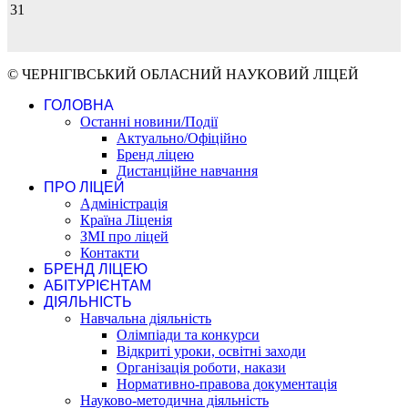
31
© ЧЕРНІГІВСЬКИЙ ОБЛАСНИЙ НАУКОВИЙ ЛІЦЕЙ
ГОЛОВНА
Останні новини/Події
Актуально/Офіційно
Бренд ліцею
Дистанційне навчання
ПРО ЛІЦЕЙ
Адміністрація
Країна Ліценія
ЗМІ про ліцей
Контакти
БРЕНД ЛІЦЕЮ
АБІТУРІЄНТАМ
ДІЯЛЬНІСТЬ
Навчальна діяльність
Олімпіади та конкурси
Відкриті уроки, освітні заходи
Організація роботи, накази
Нормативно-правова документація
Науково-методична діяльність