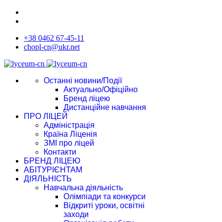
+38 0462 67-45-11
chopl-cn@ukr.net
Останні новини/Події
Актуально/Офіційно
Бренд ліцею
Дистанційне навчання
ПРО ЛІЦЕЙ
Адміністрація
Країна Ліценія
ЗМІ про ліцей
Контакти
БРЕНД ЛІЦЕЮ
АБІТУРІЄНТАМ
ДІЯЛЬНІСТЬ
Навчальна діяльність
Олімпіади та конкурси
Відкриті уроки, освітні
заходи