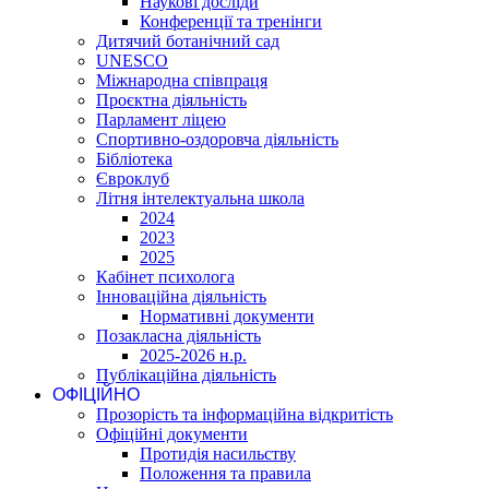
Наукові досліди
Конференції та тренінги
Дитячий ботанічний сад
UNESCO
Міжнародна співпраця
Проєктна діяльність
Парламент ліцею
Спортивно-оздоровча діяльність
Бібліотека
Євроклуб
Літня інтелектуальна школа
2024
2023
2025
Кабінет психолога
Інноваційна діяльність
Нормативні документи
Позакласна діяльність
2025-2026 н.р.
Публікаційна діяльність
ОФІЦІЙНО
Прозорість та інформаційна відкритість
Офіційні документи
Протидія насильству
Положення та правила