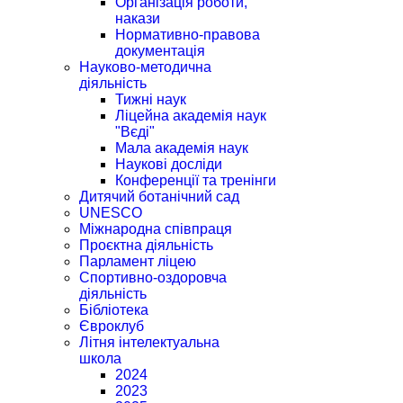
Організація роботи,
накази
Нормативно-правова
документація
Науково-методична
діяльність
Тижні наук
Ліцейна академія наук
"Вєді"
Мала академія наук
Наукові досліди
Конференції та тренінги
Дитячий ботанічний сад
UNESCO
Міжнародна співпраця
Проєктна діяльність
Парламент ліцею
Спортивно-оздоровча
діяльність
Бібліотека
Євроклуб
Літня інтелектуальна
школа
2024
2023