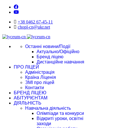
+38 0462 67-45-11
chopl-cn@ukr.net
Останні новини/Події
Актуально/Офіційно
Бренд ліцею
Дистанційне навчання
ПРО ЛІЦЕЙ
Адміністрація
Країна Ліценія
ЗМІ про ліцей
Контакти
БРЕНД ЛІЦЕЮ
АБІТУРІЄНТАМ
ДІЯЛЬНІСТЬ
Навчальна діяльність
Олімпіади та конкурси
Відкриті уроки, освітні
заходи