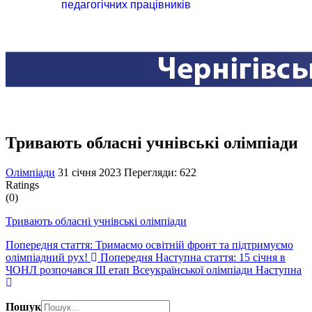
педагогічних працівників
Тривають обласні учнівські олімпіади
Олімпіади
31 січня 2023
Перегляди: 622
Ratings
(0)
Тривають обласні учнівські олімпіади
Попередня стаття: Тримаємо освітній фронт та підтримуємо
олімпіадний рух!
Попередня
Наступна стаття: 15 січня в
ЧОНЛ розпочався ІІІ етап Всеукраїнської олімпіади
Наступна
Пошук