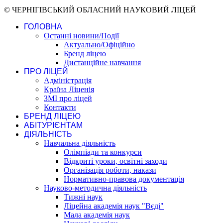
© ЧЕРНІГІВСЬКИЙ ОБЛАСНИЙ НАУКОВИЙ ЛІЦЕЙ
ГОЛОВНА
Останні новини/Події
Актуально/Офіційно
Бренд ліцею
Дистанційне навчання
ПРО ЛІЦЕЙ
Адміністрація
Країна Ліценія
ЗМІ про ліцей
Контакти
БРЕНД ЛІЦЕЮ
АБІТУРІЄНТАМ
ДІЯЛЬНІСТЬ
Навчальна діяльність
Олімпіади та конкурси
Відкриті уроки, освітні заходи
Організація роботи, накази
Нормативно-правова документація
Науково-методична діяльність
Тижні наук
Ліцейна академія наук "Вєді"
Мала академія наук