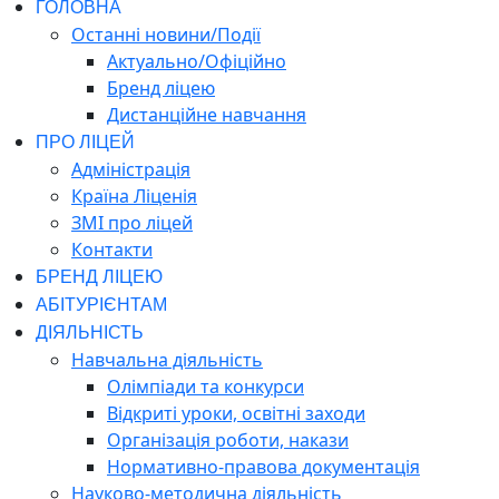
ГОЛОВНА
Останні новини/Події
Актуально/Офіційно
Бренд ліцею
Дистанційне навчання
ПРО ЛІЦЕЙ
Адміністрація
Країна Ліценія
ЗМІ про ліцей
Контакти
БРЕНД ЛІЦЕЮ
АБІТУРІЄНТАМ
ДІЯЛЬНІСТЬ
Навчальна діяльність
Олімпіади та конкурси
Відкриті уроки, освітні заходи
Організація роботи, накази
Нормативно-правова документація
Науково-методична діяльність