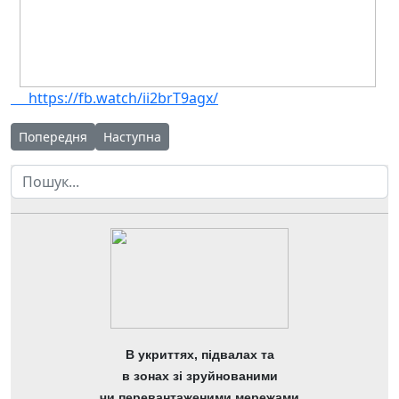
https://fb.watch/ii2brT9agx/
Попередня стаття: 24 січня відбулася зустріч учнівства з пре
Наступна стаття: 15 січня в ЧОНЛ розпочався ІІ
Попередня
Наступна
Пошук
В укриттях, підвалах та
в зонах зі зруйнованими
чи перевантаженими мережами