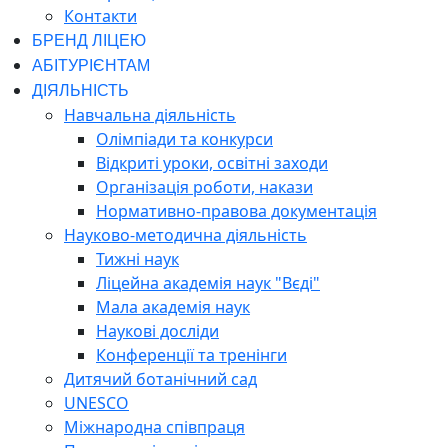
Контакти
БРЕНД ЛІЦЕЮ
АБІТУРІЄНТАМ
ДІЯЛЬНІСТЬ
Навчальна діяльність
Олімпіади та конкурси
Відкриті уроки, освітні заходи
Організація роботи, накази
Нормативно-правова документація
Науково-методична діяльність
Тижні наук
Ліцейна академія наук "Вєді"
Мала академія наук
Наукові досліди
Конференції та тренінги
Дитячий ботанічний сад
UNESCO
Міжнародна співпраця