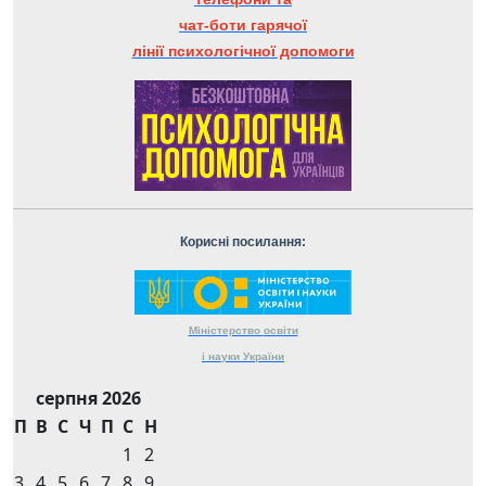
чат-боти гарячої
лінії психологічної допомоги
Корисні посилання:
Міністерство
освіти
і науки
України
серпня 2026
П
В
С
Ч
П
С
Н
1
2
3
4
5
6
7
8
9