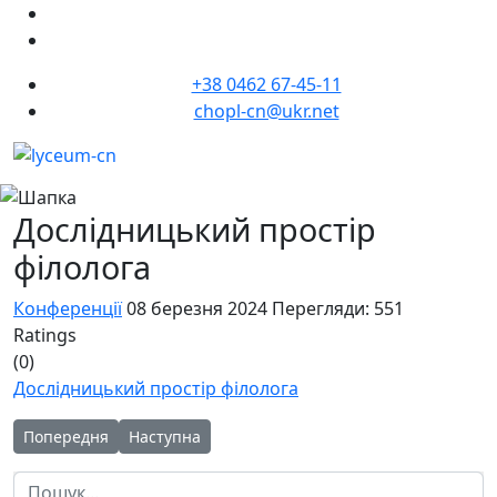
+38 0462 67-45-11
chopl-cn@ukr.net
Дослідницький простір
філолога
Конференції
08 березня 2024
Перегляди: 551
Ratings
(0)
Дослідницький простір філолога
Попередня стаття: Дякуємо за можливість долучитися до цікав
Наступна стаття: Участь у науково-практичних
Попередня
Наступна
Пошук