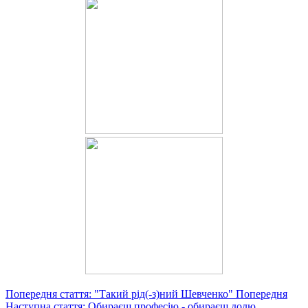
Попередня стаття: "Такий рід(-з)ний Шевченко"
Попередня
Наступна стаття: Обираєш професію - обираєш долю