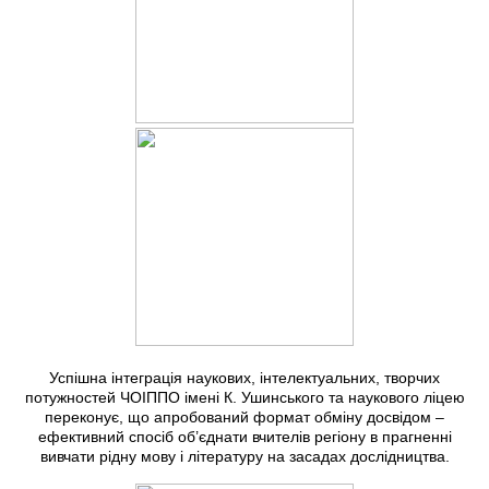
Успішна інтеграція наукових, інтелектуальних, творчих
потужностей ЧОІППО імені К. Ушинського та наукового ліцею
переконує, що апробований формат обміну досвідом –
ефективний спосіб об’єднати вчителів регіону в прагненні
вивчати рідну мову і літературу на засадах дослідництва.