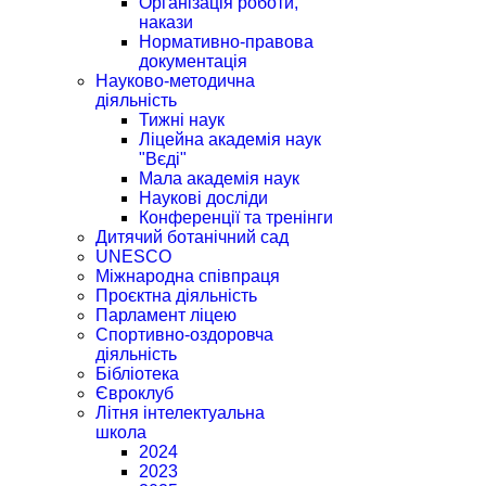
Організація роботи,
накази
Нормативно-правова
документація
Науково-методична
діяльність
Тижні наук
Ліцейна академія наук
"Вєді"
Мала академія наук
Наукові досліди
Конференції та тренінги
Дитячий ботанічний сад
UNESCO
Міжнародна співпраця
Проєктна діяльність
Парламент ліцею
Спортивно-оздоровча
діяльність
Бібліотека
Євроклуб
Літня інтелектуальна
школа
2024
2023