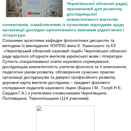
Чернігівської обласної ради),
призначений для розвитку
дослідницької
компетентності вчителів-
словесників, ознайомленню із сучасними підходами щодо
організації дослідно-орієнтованого навчання рідної мови і
літератури.
Спільними зусиллями кафедри філологічних дисциплін та
методики їх викладання ЧОІППО імені К. Ушинського та КЗ
«Чернігівський обласний науковий ліцей» Чернігівської обласної
ради вдалося об’єднати вчителів української мови і літератури.
Сутність спеціалізованої освіти наукового спрямування,
дослідницька компетентність учителя-філолога та її компоненти,
педагогічні умови розвитку, обговорення сучасних практик
організації дослідництва та джерел професійного розвитку,
дорожня карта вчителя-дослідника – предмет фахового
спілкування педагогів наукового ліцею (Баран І.М., Голуб Н.Є,
Сердюк Г.А.) з учителями-словесниками Чернігівщини,
Полтавщини, Тернопільщини (114 учасників).