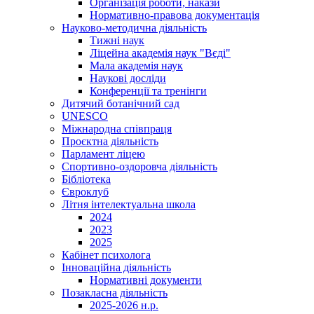
Організація роботи, накази
Нормативно-правова документація
Науково-методична діяльність
Тижні наук
Ліцейна академія наук "Вєді"
Мала академія наук
Наукові досліди
Конференції та тренінги
Дитячий ботанічний сад
UNESCO
Міжнародна співпраця
Проєктна діяльність
Парламент ліцею
Спортивно-оздоровча діяльність
Бібліотека
Євроклуб
Літня інтелектуальна школа
2024
2023
2025
Кабінет психолога
Інноваційна діяльність
Нормативні документи
Позакласна діяльність
2025-2026 н.р.