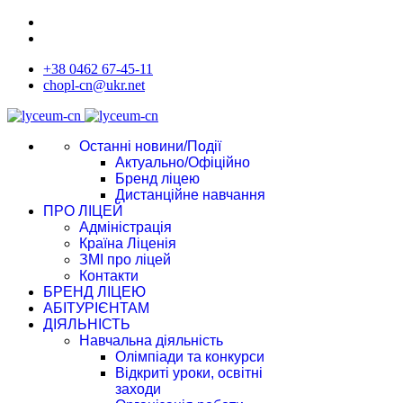
+38 0462 67-45-11
chopl-cn@ukr.net
Останні новини/Події
Актуально/Офіційно
Бренд ліцею
Дистанційне навчання
ПРО ЛІЦЕЙ
Адміністрація
Країна Ліценія
ЗМІ про ліцей
Контакти
БРЕНД ЛІЦЕЮ
АБІТУРІЄНТАМ
ДІЯЛЬНІСТЬ
Навчальна діяльність
Олімпіади та конкурси
Відкриті уроки, освітні
заходи