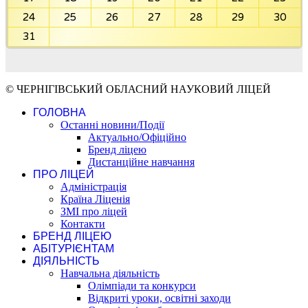
24
25
26
27
28
29
30
31
© ЧЕРНІГІВСЬКИЙ ОБЛАСНИЙ НАУКОВИЙ ЛІЦЕЙ
ГОЛОВНА
Останні новини/Події
Актуально/Офіційно
Бренд ліцею
Дистанційне навчання
ПРО ЛІЦЕЙ
Адміністрація
Країна Ліценія
ЗМІ про ліцей
Контакти
БРЕНД ЛІЦЕЮ
АБІТУРІЄНТАМ
ДІЯЛЬНІСТЬ
Навчальна діяльність
Олімпіади та конкурси
Відкриті уроки, освітні заходи