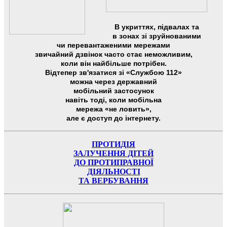
В укриттях, підвалах та
в зонах зі зруйнованими
чи перевантаженими мережами
звичайний дзвінок часто стає неможливим,
коли він найбільше потрібен.
Відтепер зв'язатися зі «Службою 112»
можна через державний
мобільний застосунок
навіть тоді, коли мобільна
мережа «не ловить»,
але є доступ до інтернету.
ПРОТИДІЯ
ЗАЛУЧЕННЯ ДІТЕЙ
ДО ПРОТИПРАВНОЇ
ДІЯЛЬНОСТІ
ТА ВЕРБУВАННЯ