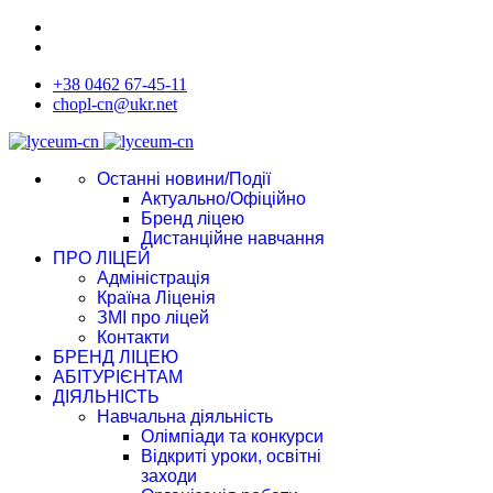
+38 0462 67-45-11
chopl-cn@ukr.net
Останні новини/Події
Актуально/Офіційно
Бренд ліцею
Дистанційне навчання
ПРО ЛІЦЕЙ
Адміністрація
Країна Ліценія
ЗМІ про ліцей
Контакти
БРЕНД ЛІЦЕЮ
АБІТУРІЄНТАМ
ДІЯЛЬНІСТЬ
Навчальна діяльність
Олімпіади та конкурси
Відкриті уроки, освітні
заходи