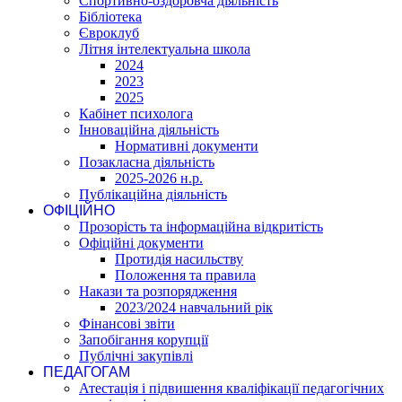
Спортивно-оздоровча діяльність
Бібліотека
Євроклуб
Літня інтелектуальна школа
2024
2023
2025
Кабінет психолога
Інноваційна діяльність
Нормативні документи
Позакласна діяльність
2025-2026 н.р.
Публікаційна діяльність
ОФІЦІЙНО
Прозорість та інформаційна відкритість
Офіційні документи
Протидія насильству
Положення та правила
Накази та розпорядження
2023/2024 навчальний рік
Фінансові звіти
Запобігання корупції
Публічні закупівлі
ПЕДАГОГАМ
Атестація і підвишення кваліфікації педагогічних