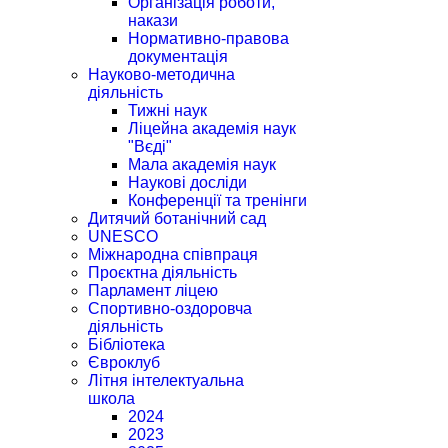
Організація роботи,
накази
Нормативно-правова
документація
Науково-методична
діяльність
Тижні наук
Ліцейна академія наук
"Вєді"
Мала академія наук
Наукові досліди
Конференції та тренінги
Дитячий ботанічний сад
UNESCO
Міжнародна співпраця
Проєктна діяльність
Парламент ліцею
Спортивно-оздоровча
діяльність
Бібліотека
Євроклуб
Літня інтелектуальна
школа
2024
2023