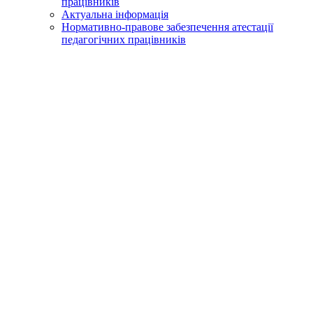
працівників
Актуальна інформація
Нормативно-правове забезпечення атестації
педагогічних працівників