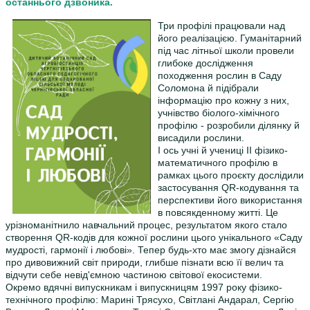
останнього дзвоника.
Три профілі працювали над
його реалізацією. Гуманітарний
під час літньої школи провели
глибоке дослідження
походження рослин в Саду
Соломона й підібрали
інформацію про кожну з них,
учнівство біолого-хімічного
профілю - розробили ділянку й
висадили рослини.
І ось учні й учениці ІІ фізико-
математичного профілю в
рамках цього проєкту дослідили
застосування QR-кодування та
перспективи його використання
в повсякденному житті. Це
урізноманітнило навчальний процес, результатом якого стало
створення QR-кодів для кожної рослини цього унікального «Саду
мудрості, гармонії і любові». Тепер будь-хто має змогу дізнайся
про дивовижний світ природи, глибше пізнати всю її велич та
відчути себе невід'ємною частиною світової екосистеми.
Окремо вдячні випускникам і випускницям 1997 року фізико-
технічного профілю: Марині Трясухо, Світлані Андарал, Сергію