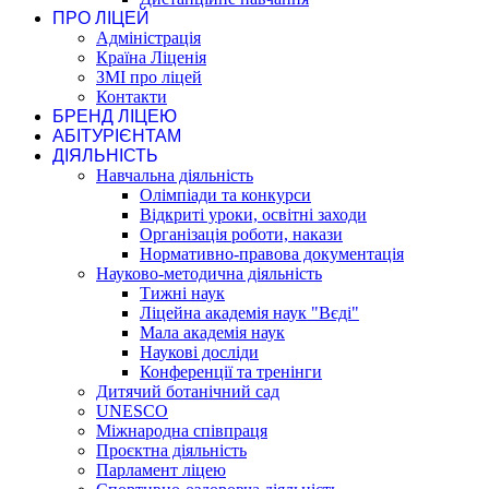
ПРО ЛІЦЕЙ
Адміністрація
Країна Ліценія
ЗМІ про ліцей
Контакти
БРЕНД ЛІЦЕЮ
АБІТУРІЄНТАМ
ДІЯЛЬНІСТЬ
Навчальна діяльність
Олімпіади та конкурси
Відкриті уроки, освітні заходи
Організація роботи, накази
Нормативно-правова документація
Науково-методична діяльність
Тижні наук
Ліцейна академія наук "Вєді"
Мала академія наук
Наукові досліди
Конференції та тренінги
Дитячий ботанічний сад
UNESCO
Міжнародна співпраця
Проєктна діяльність
Парламент ліцею