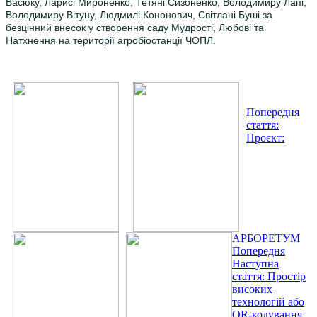
Васюку, Ларисі Мироненко, Тетяні Сизоненко, Володимиру Лапі,
Володимиру Вітуну, Людмилі Кононович, Світлані Буші за
безцінний внесок у створення саду Мудрості, Любові та
Натхнення на території агробіостанції ЧОПЛ.
Попередня
стаття:
Проєкт:
АРБОРЕТУМ
Попередня
Наступна
стаття: Простір
високих
технологій або
QR-кодування