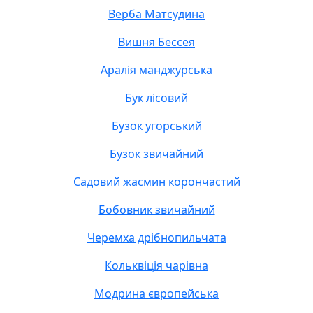
Верба Матсудина
Вишня Бессея
Аралія манджурська
Бук лісовий
Бузок угорський
Бузок звичайний
Cадовий жасмин корончастий
Бобовник звичайний
Черемха дрібнопильчата
Кольквіція чарівна
Модрина європейська