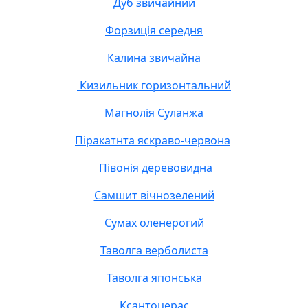
Дуб звичайний
Форзиція середня
Калина звичайна
Кизильник горизонтальний
Магнолія Суланжа
Піракатнта яскраво-червона
Півонія деревовидна
Самшит вічнозелений
Сумах оленерогий
Таволга верболиста
Таволга японська
Ксантоцерас