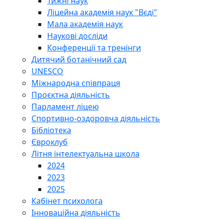
Тижні наук
Ліцейна академія наук "Вєді"
Мала академія наук
Наукові досліди
Конференції та тренінги
Дитячий ботанічний сад
UNESCO
Міжнародна співпраця
Проєктна діяльність
Парламент ліцею
Спортивно-оздоровча діяльність
Бібліотека
Євроклуб
Літня інтелектуальна школа
2024
2023
2025
Кабінет психолога
Інноваційна діяльність