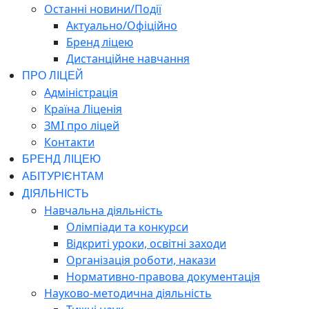
Останні новини/Події
Актуально/Офіційно
Бренд ліцею
Дистанційне навчання
ПРО ЛІЦЕЙ
Адміністрація
Країна Ліценія
ЗМІ про ліцей
Контакти
БРЕНД ЛІЦЕЮ
АБІТУРІЄНТАМ
ДІЯЛЬНІСТЬ
Навчальна діяльність
Олімпіади та конкурси
Відкриті уроки, освітні заходи
Організація роботи, накази
Нормативно-правова документація
Науково-методична діяльність