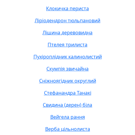
Клокичка периста
Ліріодендрон тюльпановий
Ліщина деревовидна
Птелея трилиста
Пухіроплідник калинолистий
Скумпія звичайна
Сніжноягідник округлий
Стефанандра Танакі
Свидина (дерен) біла
Вейгела рання
Верба цільнолиста