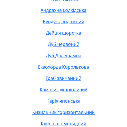
Андрахна колхідська
Бундук дводомний
Дейція шорстка
Дуб червоний
Дуб Далешампа
Екзохорда Королькова
Граб звичайний
Кампсис укорінливий
Керія японська
Кизильник горизонтальний
Клен пальмовидний