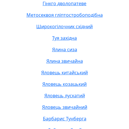
Гінкго дволопатеве
Метосеквоя гліптостробоподібна
Широкогілочник східний
Туя західна
Ялина сиза
Ялина звичайна
Яловець китайський
Яловець козацький
Яловець лускатий
Яловець звичайний
Барбарис Тунберга