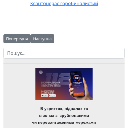
Ксантоцерас горобинолистий
Попередня стаття: До ЧОНЛ надійшла посилка з цибулинами 
Наступна стаття: Завершується робота над проє
Попередня
Наступна
Пошук
В укриттях, підвалах та
в зонах зі зруйнованими
чи перевантаженими мережами