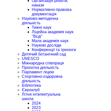
Організація роботи,
накази
Нормативно-правова
документація
Науково-методична
діяльність
Тижні наук
Ліцейна академія наук
"Вєді"
Мала академія наук
Наукові досліди
Конференції та тренінги
Дитячий ботанічний сад
UNESCO
Міжнародна співпраця
Проєктна діяльність
Парламент ліцею
Спортивно-оздоровча
діяльність
Бібліотека
Євроклуб
Літня інтелектуальна
школа
2024
2023