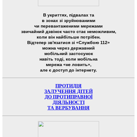
В укриттях, підвалах та
в зонах зі зруйнованими
чи перевантаженими мережами
звичайний дзвінок часто стає неможливим,
коли він найбільше потрібен.
Відтепер зв'язатися зі «Службою 112»
можна через державний
мобільний застосунок
навіть тоді, коли мобільна
мережа «не ловить»,
але є доступ до інтернету.
ПРОТИДІЯ
ЗАЛУЧЕННЯ ДІТЕЙ
ДО ПРОТИПРАВНОЇ
ДІЯЛЬНОСТІ
ТА ВЕРБУВАННЯ