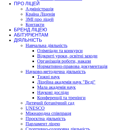
ПРО ЛІЦЕЙ
Адміністрація
Країна Ліценія
ЗМІ про ліцей
Контакти
БРЕНД ЛІЦЕЮ
АБІТУРІЄНТАМ
ДІЯЛЬНІСТЬ
Навчальна діяльність
Олімпіади та конкурси
Відкриті уроки, освітні заходи
Організація роботи, накази
Нормативно-правова документація
Науково-методична діяльність
Тижні наук
Ліцейна академія наук "Вєді"
Мала академія наук
Наукові досліди
Конференції та тренінги
Дитячий ботанічний сад
UNESCO
Міжнародна співпраця
Проєктна діяльність
Парламент ліцею
Спортивно-оздоровча діяльність