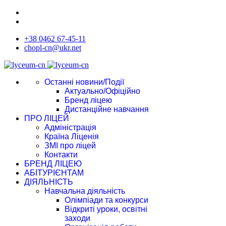
+38 0462 67-45-11
chopl-cn@ukr.net
Останні новини/Події
Актуально/Офіційно
Бренд ліцею
Дистанційне навчання
ПРО ЛІЦЕЙ
Адміністрація
Країна Ліценія
ЗМІ про ліцей
Контакти
БРЕНД ЛІЦЕЮ
АБІТУРІЄНТАМ
ДІЯЛЬНІСТЬ
Навчальна діяльність
Олімпіади та конкурси
Відкриті уроки, освітні
заходи