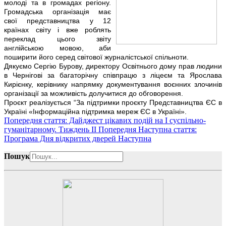
молоді та в громадах регіону.
Громадська організація має
свої представництва у 12
країнах світу і вже роблять
переклад цього звіту
англійською мовою, аби
поширити його серед світової журналістської спільноти.
Дякуємо Сергію Бурову, директору Освітнього дому прав людини
в Чернігові за багаторічну співпрацю з ліцеєм та Ярослава
Кирієнку, керівнику напрямку документування воєнних злочинів
організації за можливість долучитися до обговорення.
Проєкт реалізується “За підтримки проєкту Представництва ЄС в
Україні «Інформаційна підтримка мереж ЄС в Україні».
Попередня стаття: Дайджест цікавих подій на І суспільно-
гуманітарному. Тиждень ІІ
Попередня
Наступна стаття:
Програма Дня відкритих дверей
Наступна
Пошук