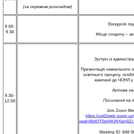
(за окремим розкладом)
Екскурсія ліц
9.00-
9.30
Місце старту – а
Зустріч із адміністр
Презентація навчального за
освітнього процесу, особ
кампанії до ЧОНЛ у 
Актова за
9.30-
Посилання на з
12.00
Join Zoom Me
https://us02web.zoom.us
pwd=MzlQT0phNUNYam9Zc
Meeting ID: 848 