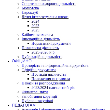
Спортивно-оздоровча діяльність
Бібліотека
Євроклуб
Літня інтелектуальна школа
2024
2023
2025
Кабінет психолога
Інноваційна діяльність
Нормативні документи
Позакласна діяльність
2025-2026 н.р.
Публікаційна діяльність
ОФІЦІЙНО
Прозорість та інформаційна відкритість
Офіційні документи
Протидія насильству
Положення та правила
Накази та розпорядження
2023/2024 навчальний рік
Фінансові звіти
Запобігання корупції
Публічні закупівлі
ПЕДАГОГАМ
Атестація і підвишення кваліфікації педагогічних