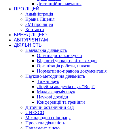
Дистанційне навчання
ПРО ЛІЦЕЙ
Адміністрація
Країна Ліценія
ЗМІ про ліцей
Контакти
БРЕНД ЛІЦЕЮ
АБІТУРІЄНТАМ
ДІЯЛЬНІСТЬ
Навчальна діяльність
Олімпіади та конкурси
Відкриті уроки, освітні заходи
Організація роботи, накази
Нормативно-правова документація
Науково-методична діяльність
Тижні наук
Ліцейна академія наук "Вєді"
Мала академія наук
Наукові досліди
Конференції та тренінги
Дитячий ботанічний сад
UNESCO
Міжнародна співпраця
Проєктна діяльність
Парламент ліцею