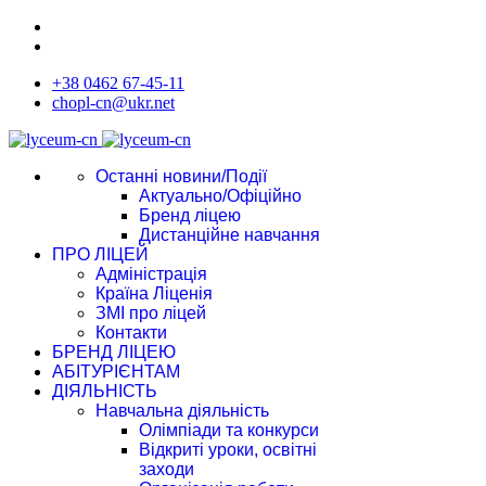
+38 0462 67-45-11
chopl-cn@ukr.net
Останні новини/Події
Актуально/Офіційно
Бренд ліцею
Дистанційне навчання
ПРО ЛІЦЕЙ
Адміністрація
Країна Ліценія
ЗМІ про ліцей
Контакти
БРЕНД ЛІЦЕЮ
АБІТУРІЄНТАМ
ДІЯЛЬНІСТЬ
Навчальна діяльність
Олімпіади та конкурси
Відкриті уроки, освітні
заходи