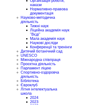
Організація роботи,
накази
Нормативно-правова
документація
Науково-методична
діяльність
Тижні наук
Ліцейна академія наук
"Вєді"
Мала академія наук
Наукові досліди
Конференції та тренінги
Дитячий ботанічний сад
UNESCO
Міжнародна співпраця
Проєктна діяльність
Парламент ліцею
Спортивно-оздоровча
діяльність
Бібліотека
Євроклуб
Літня інтелектуальна
школа
2024
2023