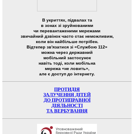
В укриттях, підвалах та
в зонах зі зруйнованими
чи перевантаженими мережами
звичайний дзвінок часто стає неможливим,
коли він найбільше потрібен.
Відтепер зв'язатися зі «Службою 112»
можна через державний
мобільний застосунок
навіть тоді, коли мобільна
мережа «не ловить»,
але є доступ до інтернету.
ПРОТИДІЯ
ЗАЛУЧЕННЯ ДІТЕЙ
ДО ПРОТИПРАВНОЇ
ДІЯЛЬНОСТІ
ТА ВЕРБУВАННЯ