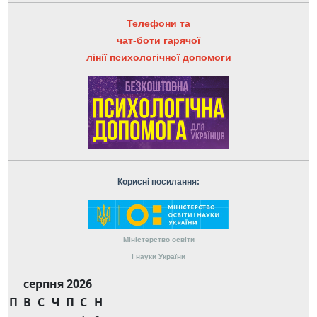
Телефони та
чат-боти гарячої
лінії психологічної допомоги
Корисні посилання:
Міністерство
освіти
і науки
України
серпня 2026
П
В
С
Ч
П
С
Н