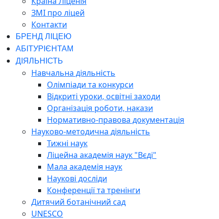
Країна Ліценія
ЗМІ про ліцей
Контакти
БРЕНД ЛІЦЕЮ
АБІТУРІЄНТАМ
ДІЯЛЬНІСТЬ
Навчальна діяльність
Олімпіади та конкурси
Відкриті уроки, освітні заходи
Організація роботи, накази
Нормативно-правова документація
Науково-методична діяльність
Тижні наук
Ліцейна академія наук "Вєді"
Мала академія наук
Наукові досліди
Конференції та тренінги
Дитячий ботанічний сад
UNESCO