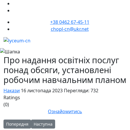
+38 0462 67-45-11
chopl-cn@ukr.net
Про надання освітніх послуг
понад обсяги, установлені
робочим навчальним планом
Накази
16 листопада 2023
Перегляди: 732
Ratings
(0)
Ознайомитись
Попередня стаття: Про створення комісії щодо введення в ек
Наступна стаття: Про організацію навчання з п
Попередня
Наступна