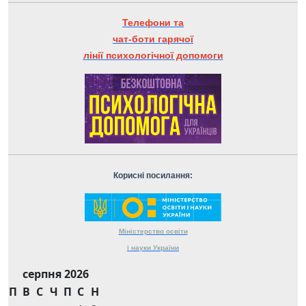
Телефони та
чат-боти гарячої
лінії психологічної допомоги
Корисні посилання:
Міністерство
освіти
і науки
України
серпня 2026
П
В
С
Ч
П
С
Н