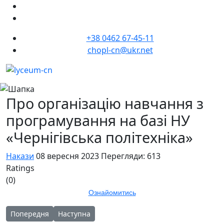
+38 0462 67-45-11
chopl-cn@ukr.net
Про організацію навчання з
програмування на базі НУ
«Чернігівська політехніка»
Накази
08 вересня 2023
Перегляди: 613
Ratings
(0)
Ознайомитись
Попередня стаття: Про надання освітніх послуг понад обсяг
Наступна стаття: Про структуру 2023/2024 навч
Попередня
Наступна