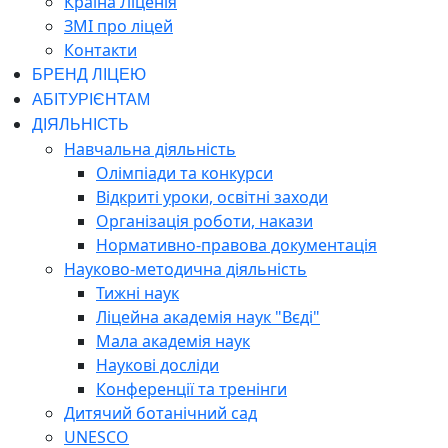
Країна Ліценія
ЗМІ про ліцей
Контакти
БРЕНД ЛІЦЕЮ
АБІТУРІЄНТАМ
ДІЯЛЬНІСТЬ
Навчальна діяльність
Олімпіади та конкурси
Відкриті уроки, освітні заходи
Організація роботи, накази
Нормативно-правова документація
Науково-методична діяльність
Тижні наук
Ліцейна академія наук "Вєді"
Мала академія наук
Наукові досліди
Конференції та тренінги
Дитячий ботанічний сад
UNESCO