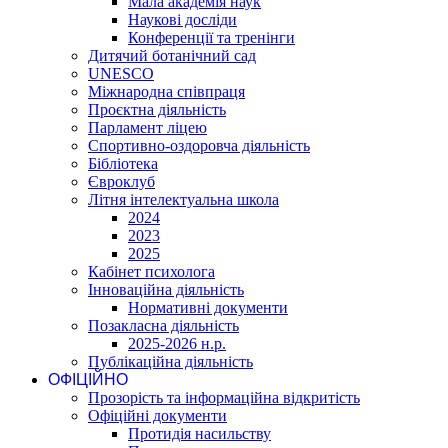
Мала академія наук
Наукові досліди
Конференції та тренінги
Дитячий ботанічний сад
UNESCO
Міжнародна співпраця
Проєктна діяльність
Парламент ліцею
Спортивно-оздоровча діяльність
Бібліотека
Євроклуб
Літня інтелектуальна школа
2024
2023
2025
Кабінет психолога
Інноваційна діяльність
Нормативні документи
Позакласна діяльність
2025-2026 н.р.
Публікаційна діяльність
ОФІЦІЙНО
Прозорість та інформаційна відкритість
Офіційні документи
Протидія насильству