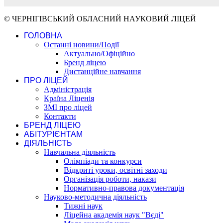
© ЧЕРНІГІВСЬКИЙ ОБЛАСНИЙ НАУКОВИЙ ЛІЦЕЙ
ГОЛОВНА
Останні новини/Події
Актуально/Офіційно
Бренд ліцею
Дистанційне навчання
ПРО ЛІЦЕЙ
Адміністрація
Країна Ліценія
ЗМІ про ліцей
Контакти
БРЕНД ЛІЦЕЮ
АБІТУРІЄНТАМ
ДІЯЛЬНІСТЬ
Навчальна діяльність
Олімпіади та конкурси
Відкриті уроки, освітні заходи
Організація роботи, накази
Нормативно-правова документація
Науково-методична діяльність
Тижні наук
Ліцейна академія наук "Вєді"