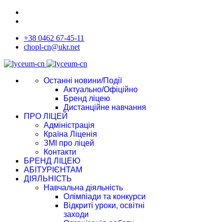
+38 0462 67-45-11
chopl-cn@ukr.net
Останні новини/Події
Актуально/Офіційно
Бренд ліцею
Дистанційне навчання
ПРО ЛІЦЕЙ
Адміністрація
Країна Ліценія
ЗМІ про ліцей
Контакти
БРЕНД ЛІЦЕЮ
АБІТУРІЄНТАМ
ДІЯЛЬНІСТЬ
Навчальна діяльність
Олімпіади та конкурси
Відкриті уроки, освітні
заходи