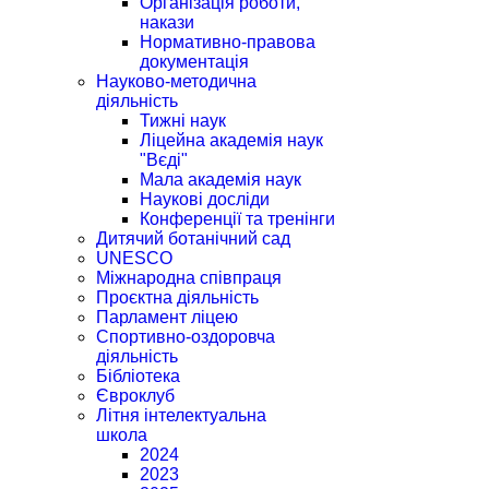
Організація роботи,
накази
Нормативно-правова
документація
Науково-методична
діяльність
Тижні наук
Ліцейна академія наук
"Вєді"
Мала академія наук
Наукові досліди
Конференції та тренінги
Дитячий ботанічний сад
UNESCO
Міжнародна співпраця
Проєктна діяльність
Парламент ліцею
Спортивно-оздоровча
діяльність
Бібліотека
Євроклуб
Літня інтелектуальна
школа
2024
2023