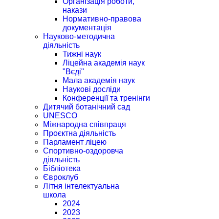
Організація роботи,
накази
Нормативно-правова
документація
Науково-методична
діяльність
Тижні наук
Ліцейна академія наук
"Вєді"
Мала академія наук
Наукові досліди
Конференції та тренінги
Дитячий ботанічний сад
UNESCO
Міжнародна співпраця
Проєктна діяльність
Парламент ліцею
Спортивно-оздоровча
діяльність
Бібліотека
Євроклуб
Літня інтелектуальна
школа
2024
2023