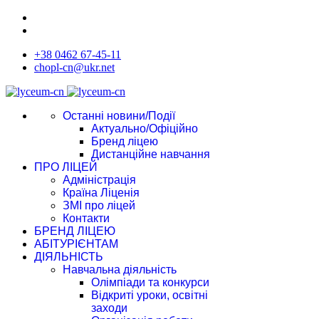
+38 0462 67-45-11
chopl-cn@ukr.net
Останні новини/Події
Актуально/Офіційно
Бренд ліцею
Дистанційне навчання
ПРО ЛІЦЕЙ
Адміністрація
Країна Ліценія
ЗМІ про ліцей
Контакти
БРЕНД ЛІЦЕЮ
АБІТУРІЄНТАМ
ДІЯЛЬНІСТЬ
Навчальна діяльність
Олімпіади та конкурси
Відкриті уроки, освітні
заходи