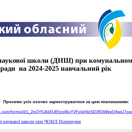
укової школи (ДНШ) при комунальному 
 ради на 2024-2025 навчальний рік
Просимо усіх охочих зареєструватися за цим покликанням:
gle.com/forms/d/1_2in3Y5Jkk5UEhzsWuYVFqVoNzSD3fGlWkeOAwU7zqw
ної наукової школи при ЧОНЛ
Попередня