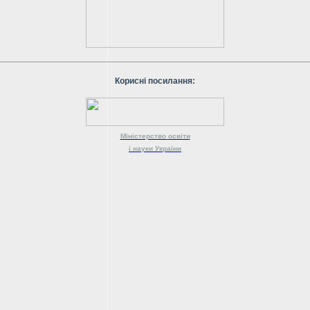
Корисні посилання:
Міністерство
освіти
і науки
України