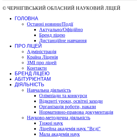
© ЧЕРНІГІВСЬКИЙ ОБЛАСНИЙ НАУКОВИЙ ЛІЦЕЙ
ГОЛОВНА
Останні новини/Події
Актуально/Офіційно
Бренд ліцею
Дистанційне навчання
ПРО ЛІЦЕЙ
Адміністрація
Країна Ліценія
ЗМІ про ліцей
Контакти
БРЕНД ЛІЦЕЮ
АБІТУРІЄНТАМ
ДІЯЛЬНІСТЬ
Навчальна діяльність
Олімпіади та конкурси
Відкриті уроки, освітні заходи
Організація роботи, накази
Нормативно-правова документація
Науково-методична діяльність
Тижні наук
Ліцейна академія наук "Вєді"
Мала академія наук