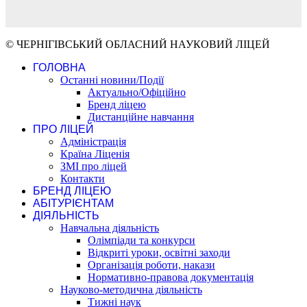
© ЧЕРНІГІВСЬКИЙ ОБЛАСНИЙ НАУКОВИЙ ЛІЦЕЙ
ГОЛОВНА
Останні новини/Події
Актуально/Офіційно
Бренд ліцею
Дистанційне навчання
ПРО ЛІЦЕЙ
Адміністрація
Країна Ліценія
ЗМІ про ліцей
Контакти
БРЕНД ЛІЦЕЮ
АБІТУРІЄНТАМ
ДІЯЛЬНІСТЬ
Навчальна діяльність
Олімпіади та конкурси
Відкриті уроки, освітні заходи
Організація роботи, накази
Нормативно-правова документація
Науково-методична діяльність
Тижні наук