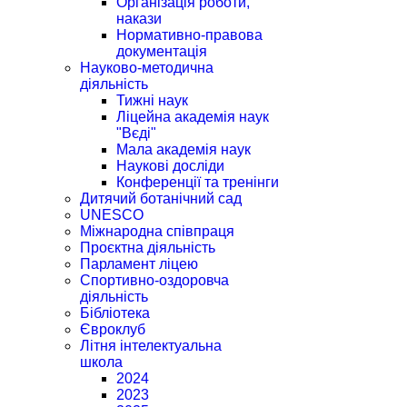
Організація роботи,
накази
Нормативно-правова
документація
Науково-методична
діяльність
Тижні наук
Ліцейна академія наук
"Вєді"
Мала академія наук
Наукові досліди
Конференції та тренінги
Дитячий ботанічний сад
UNESCO
Міжнародна співпраця
Проєктна діяльність
Парламент ліцею
Спортивно-оздоровча
діяльність
Бібліотека
Євроклуб
Літня інтелектуальна
школа
2024
2023