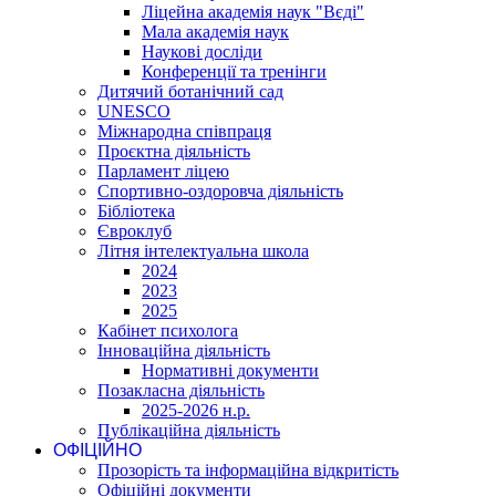
Ліцейна академія наук "Вєді"
Мала академія наук
Наукові досліди
Конференції та тренінги
Дитячий ботанічний сад
UNESCO
Міжнародна співпраця
Проєктна діяльність
Парламент ліцею
Спортивно-оздоровча діяльність
Бібліотека
Євроклуб
Літня інтелектуальна школа
2024
2023
2025
Кабінет психолога
Інноваційна діяльність
Нормативні документи
Позакласна діяльність
2025-2026 н.р.
Публікаційна діяльність
ОФІЦІЙНО
Прозорість та інформаційна відкритість
Офіційні документи