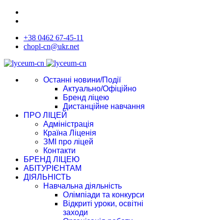
+38 0462 67-45-11
chopl-cn@ukr.net
Останні новини/Події
Актуально/Офіційно
Бренд ліцею
Дистанційне навчання
ПРО ЛІЦЕЙ
Адміністрація
Країна Ліценія
ЗМІ про ліцей
Контакти
БРЕНД ЛІЦЕЮ
АБІТУРІЄНТАМ
ДІЯЛЬНІСТЬ
Навчальна діяльність
Олімпіади та конкурси
Відкриті уроки, освітні
заходи