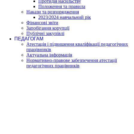
Протидія насильству
Положення та правила
Накази та розпорядження
2023/2024 навчальний рік
Фінансові звіти
Запобігання корупції
Публічні закупівлі
ПЕДАГОГАМ
Атестація і підвишення кваліфікації педагогічних
працівників
Актуальна інформація
Нормативно-правове забезпечення атестації
педагогічних працівників