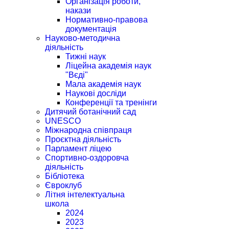
Організація роботи,
накази
Нормативно-правова
документація
Науково-методична
діяльність
Тижні наук
Ліцейна академія наук
"Вєді"
Мала академія наук
Наукові досліди
Конференції та тренінги
Дитячий ботанічний сад
UNESCO
Міжнародна співпраця
Проєктна діяльність
Парламент ліцею
Спортивно-оздоровча
діяльність
Бібліотека
Євроклуб
Літня інтелектуальна
школа
2024
2023