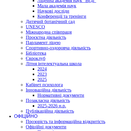
Ліцейна академія наук "Вєді"
Мала академія наук
Наукові досліди
Конференції та тренінги
Дитячий ботанічний сад
UNESCO
Міжнародна співпраця
Проєктна діяльність
Парламент ліцею
Спортивно-оздоровча діяльність
Бібліотека
Євроклуб
Літня інтелектуальна школа
2024
2023
2025
Кабінет психолога
Інноваційна діяльність
Нормативні документи
Позакласна діяльність
2025-2026 н.р.
Публікаційна діяльність
ОФІЦІЙНО
Прозорість та інформаційна відкритість
Офіційні документи