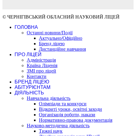
© ЧЕРНІГІВСЬКИЙ ОБЛАСНИЙ НАУКОВИЙ ЛІЦЕЙ
ГОЛОВНА
Останні новини/Події
Актуально/Офіційно
Бренд ліцею
Дистанційне навчання
ПРО ЛІЦЕЙ
Адміністрація
Країна Ліценія
ЗМІ про ліцей
Контакти
БРЕНД ЛІЦЕЮ
АБІТУРІЄНТАМ
ДІЯЛЬНІСТЬ
Навчальна діяльність
Олімпіади та конкурси
Відкриті уроки, освітні заходи
Організація роботи, накази
Нормативно-правова документація
Науково-методична діяльність
Тижні наук