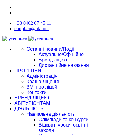
+38 0462 67-45-11
chopl-cn@ukr.net
Останні новини/Події
Актуально/Офіційно
Бренд ліцею
Дистанційне навчання
ПРО ЛІЦЕЙ
Адміністрація
Країна Ліценія
ЗМІ про ліцей
Контакти
БРЕНД ЛІЦЕЮ
АБІТУРІЄНТАМ
ДІЯЛЬНІСТЬ
Навчальна діяльність
Олімпіади та конкурси
Відкриті уроки, освітні
заходи