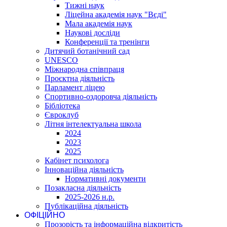
Тижні наук
Ліцейна академія наук "Вєді"
Мала академія наук
Наукові досліди
Конференції та тренінги
Дитячий ботанічний сад
UNESCO
Міжнародна співпраця
Проєктна діяльність
Парламент ліцею
Спортивно-оздоровча діяльність
Бібліотека
Євроклуб
Літня інтелектуальна школа
2024
2023
2025
Кабінет психолога
Інноваційна діяльність
Нормативні документи
Позакласна діяльність
2025-2026 н.р.
Публікаційна діяльність
ОФІЦІЙНО
Прозорість та інформаційна відкритість