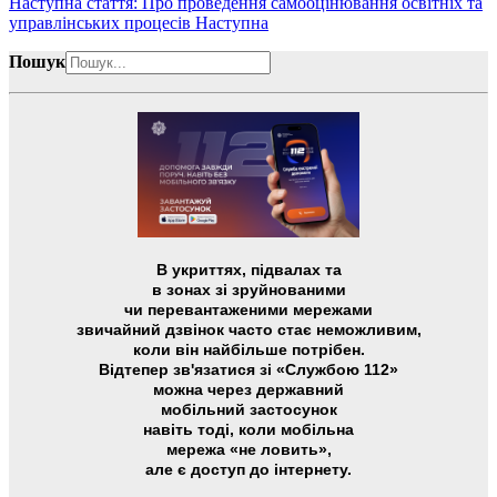
Наступна стаття: Про проведення самооцінювання освітніх та
управлінських процесів
Наступна
Пошук
В укриттях, підвалах та
в зонах зі зруйнованими
чи перевантаженими мережами
звичайний дзвінок часто стає неможливим,
коли він найбільше потрібен.
Відтепер зв'язатися зі «Службою 112»
можна через державний
мобільний застосунок
навіть тоді, коли мобільна
мережа «не ловить»,
але є доступ до інтернету.