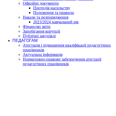
Офіційні документи
Протидія насильству
Положення та правила
Накази та розпорядження
2023/2024 навчальний рік
Фінансові звіти
Запобігання корупції
Публічні закупівлі
ПЕДАГОГАМ
Атестація і підвишення кваліфікації педагогічних
працівників
Актуальна інформація
Нормативно-правове забезпечення атестації
педагогічних працівників