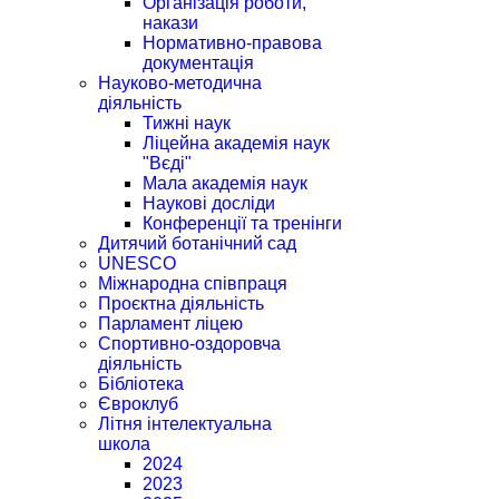
Організація роботи,
накази
Нормативно-правова
документація
Науково-методична
діяльність
Тижні наук
Ліцейна академія наук
"Вєді"
Мала академія наук
Наукові досліди
Конференції та тренінги
Дитячий ботанічний сад
UNESCO
Міжнародна співпраця
Проєктна діяльність
Парламент ліцею
Спортивно-оздоровча
діяльність
Бібліотека
Євроклуб
Літня інтелектуальна
школа
2024
2023