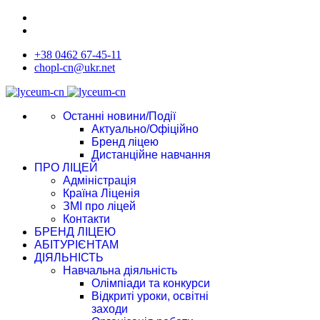
+38 0462 67-45-11
chopl-cn@ukr.net
Останні новини/Події
Актуально/Офіційно
Бренд ліцею
Дистанційне навчання
ПРО ЛІЦЕЙ
Адміністрація
Країна Ліценія
ЗМІ про ліцей
Контакти
БРЕНД ЛІЦЕЮ
АБІТУРІЄНТАМ
ДІЯЛЬНІСТЬ
Навчальна діяльність
Олімпіади та конкурси
Відкриті уроки, освітні
заходи