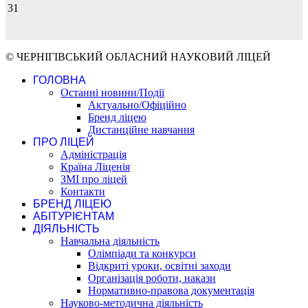
31
© ЧЕРНІГІВСЬКИЙ ОБЛАСНИЙ НАУКОВИЙ ЛІЦЕЙ
ГОЛОВНА
Останні новини/Події
Актуально/Офіційно
Бренд ліцею
Дистанційне навчання
ПРО ЛІЦЕЙ
Адміністрація
Країна Ліценія
ЗМІ про ліцей
Контакти
БРЕНД ЛІЦЕЮ
АБІТУРІЄНТАМ
ДІЯЛЬНІСТЬ
Навчальна діяльність
Олімпіади та конкурси
Відкриті уроки, освітні заходи
Організація роботи, накази
Нормативно-правова документація
Науково-методична діяльність