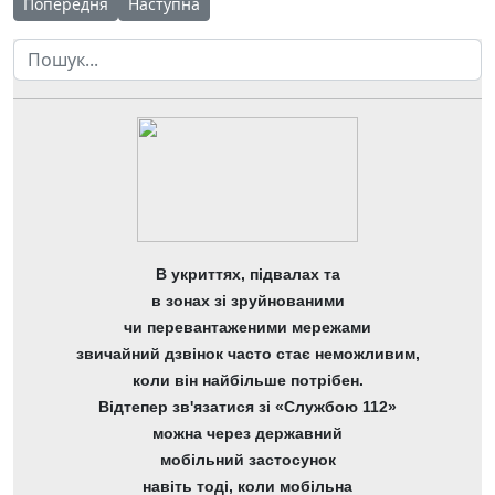
Попередня стаття: Про надання освітніх послуг понад обсяг
Наступна стаття: Про структуру 2023/2024 навч
Попередня
Наступна
Пошук
В укриттях, підвалах та
в зонах зі зруйнованими
чи перевантаженими мережами
звичайний дзвінок часто стає неможливим,
коли він найбільше потрібен.
Відтепер зв'язатися зі «Службою 112»
можна через державний
мобільний застосунок
навіть тоді, коли мобільна