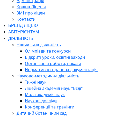
Адміністрація
Країна Ліценія
ЗМІ про ліцей
Контакти
БРЕНД ЛІЦЕЮ
АБІТУРІЄНТАМ
ДІЯЛЬНІСТЬ
Навчальна діяльність
Олімпіади та конкурси
Відкриті уроки, освітні заходи
Організація роботи, накази
Нормативно-правова документація
Науково-методична діяльність
Тижні наук
Ліцейна академія наук "Вєді"
Мала академія наук
Наукові досліди
Конференції та тренінги
Дитячий ботанічний сад