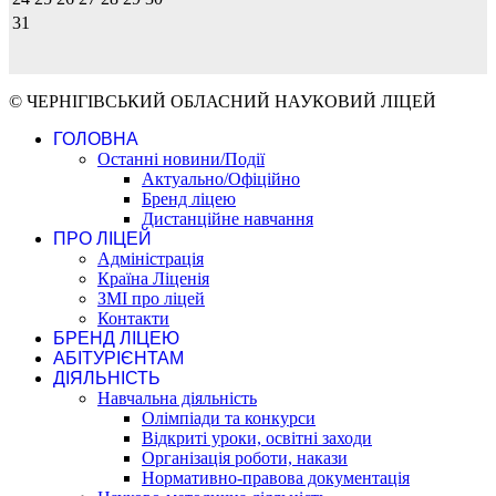
31
© ЧЕРНІГІВСЬКИЙ ОБЛАСНИЙ НАУКОВИЙ ЛІЦЕЙ
ГОЛОВНА
Останні новини/Події
Актуально/Офіційно
Бренд ліцею
Дистанційне навчання
ПРО ЛІЦЕЙ
Адміністрація
Країна Ліценія
ЗМІ про ліцей
Контакти
БРЕНД ЛІЦЕЮ
АБІТУРІЄНТАМ
ДІЯЛЬНІСТЬ
Навчальна діяльність
Олімпіади та конкурси
Відкриті уроки, освітні заходи
Організація роботи, накази
Нормативно-правова документація