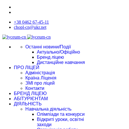
+38 0462 67-45-11
chopl-cn@ukr.net
Останні новини/Події
Актуально/Офіційно
Бренд ліцею
Дистанційне навчання
ПРО ЛІЦЕЙ
Адміністрація
Країна Ліценія
ЗМІ про ліцей
Контакти
БРЕНД ЛІЦЕЮ
АБІТУРІЄНТАМ
ДІЯЛЬНІСТЬ
Навчальна діяльність
Олімпіади та конкурси
Відкриті уроки, освітні
заходи