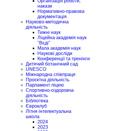
Організація роботи,
накази
Нормативно-правова
документація
Науково-методична
діяльність
Тижні наук
Ліцейна академія наук
"Вєді"
Мала академія наук
Наукові досліди
Конференції та тренінги
Дитячий ботанічний сад
UNESCO
Міжнародна співпраця
Проєктна діяльність
Парламент ліцею
Спортивно-оздоровча
діяльність
Бібліотека
Євроклуб
Літня інтелектуальна
школа
2024
2023