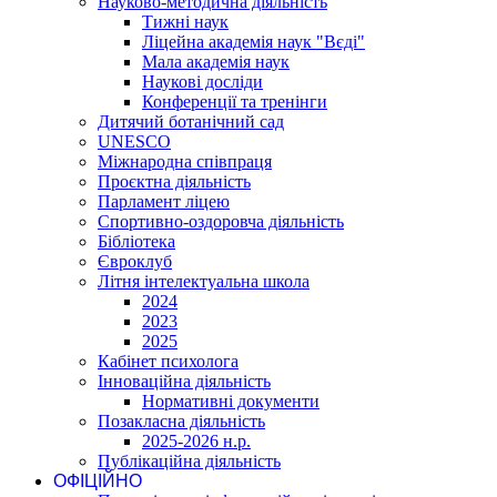
Науково-методична діяльність
Тижні наук
Ліцейна академія наук "Вєді"
Мала академія наук
Наукові досліди
Конференції та тренінги
Дитячий ботанічний сад
UNESCO
Міжнародна співпраця
Проєктна діяльність
Парламент ліцею
Спортивно-оздоровча діяльність
Бібліотека
Євроклуб
Літня інтелектуальна школа
2024
2023
2025
Кабінет психолога
Інноваційна діяльність
Нормативні документи
Позакласна діяльність
2025-2026 н.р.
Публікаційна діяльність
ОФІЦІЙНО