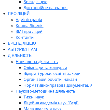
Бренд ліцею
Дистанційне навчання
ПРО ЛІЦЕЙ
Адміністрація
Країна Ліценія
ЗМІ про ліцей
Контакти
БРЕНД ЛІЦЕЮ
АБІТУРІЄНТАМ
ДІЯЛЬНІСТЬ
Навчальна діяльність
Олімпіади та конкурси
Відкриті уроки, освітні заходи
Організація роботи, накази
Нормативно-правова документація
Науково-методична діяльність
Тижні наук
Ліцейна академія наук "Вєді"
Мала академія наук