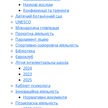
Наукові досліди
Конференції та тренінги
Дитячий ботанічний сад
UNESCO
Міжнародна співпраця
Проєктна діяльність
Парламент ліцею
Спортивно-оздоровча діяльність
Бібліотека
Євроклуб
Літня інтелектуальна школа
2024
2023
2025
Кабінет психолога
Інноваційна діяльність
Нормативні документи
Позакласна діяльність