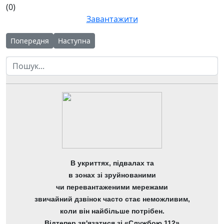
(0)
Завантажити
Попередня стаття: Звіт про заборгованість за бюджетними к
Наступна стаття: Звіт про надходження і викор
Попередня
Наступна
Пошук
В укриттях, підвалах та
в зонах зі зруйнованими
чи перевантаженими мережами
звичайний дзвінок часто стає неможливим,
коли він найбільше потрібен.
Відтепер зв'язатися зі «Службою 112»