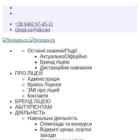
+38 0462 67-45-11
chopl-cn@ukr.net
Останні новини/Події
Актуально/Офіційно
Бренд ліцею
Дистанційне навчання
ПРО ЛІЦЕЙ
Адміністрація
Країна Ліценія
ЗМІ про ліцей
Контакти
БРЕНД ЛІЦЕЮ
АБІТУРІЄНТАМ
ДІЯЛЬНІСТЬ
Навчальна діяльність
Олімпіади та конкурси
Відкриті уроки, освітні
заходи