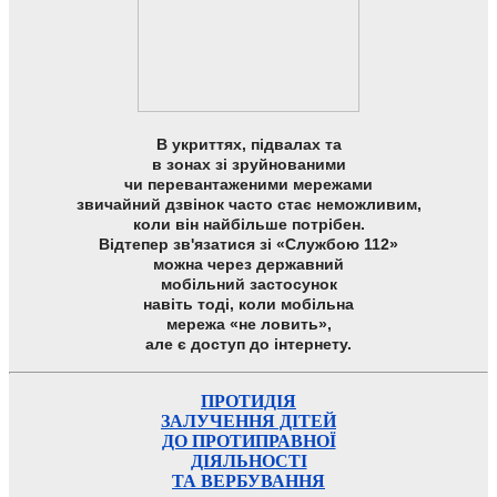
В укриттях, підвалах та
в зонах зі зруйнованими
чи перевантаженими мережами
звичайний дзвінок часто стає неможливим,
коли він найбільше потрібен.
Відтепер зв'язатися зі «Службою 112»
можна через державний
мобільний застосунок
навіть тоді, коли мобільна
мережа «не ловить»,
але є доступ до інтернету.
ПРОТИДІЯ
ЗАЛУЧЕННЯ ДІТЕЙ
ДО ПРОТИПРАВНОЇ
ДІЯЛЬНОСТІ
ТА ВЕРБУВАННЯ