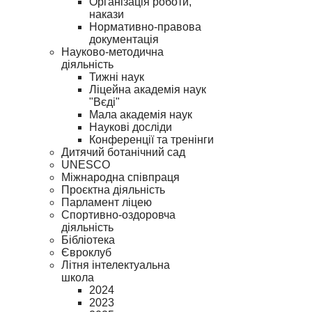
Організація роботи,
накази
Нормативно-правова
документація
Науково-методична
діяльність
Тижні наук
Ліцейна академія наук
"Вєді"
Мала академія наук
Наукові досліди
Конференції та тренінги
Дитячий ботанічний сад
UNESCO
Міжнародна співпраця
Проєктна діяльність
Парламент ліцею
Спортивно-оздоровча
діяльність
Бібліотека
Євроклуб
Літня інтелектуальна
школа
2024
2023