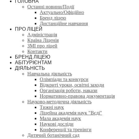
ГОЛОВНА
Останні новини/Події
Актуально/Офіційно
Бренд ліцею
Дистанційне навчання
ПРО ЛІЦЕЙ
Адміністрація
Країна Ліценія
ЗМІ про ліцей
Контакти
БРЕНД ЛІЦЕЮ
АБІТУРІЄНТАМ
ДІЯЛЬНІСТЬ
Навчальна діяльність
Олімпіади та конкурси
Відкриті уроки, освітні заходи
Організація роботи, накази
Нормативно-правова документація
Науково-методична діяльність
Тижні наук
Ліцейна академія наук "Вєді"
Мала академія наук
Наукові досліди
Конференції та тренінги
Дитячий ботанічний сад