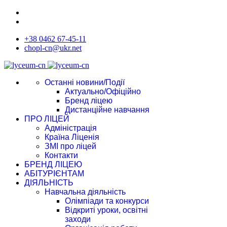
+38 0462 67-45-11
chopl-cn@ukr.net
Останні новини/Події
Актуально/Офіційно
Бренд ліцею
Дистанційне навчання
ПРО ЛІЦЕЙ
Адміністрація
Країна Ліценія
ЗМІ про ліцей
Контакти
БРЕНД ЛІЦЕЮ
АБІТУРІЄНТАМ
ДІЯЛЬНІСТЬ
Навчальна діяльність
Олімпіади та конкурси
Відкриті уроки, освітні
заходи