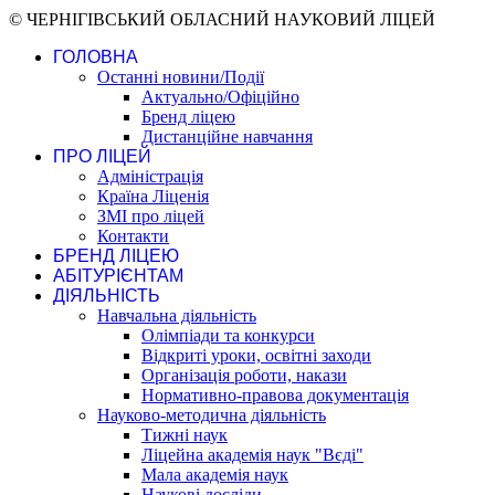
© ЧЕРНІГІВСЬКИЙ ОБЛАСНИЙ НАУКОВИЙ ЛІЦЕЙ
ГОЛОВНА
Останні новини/Події
Актуально/Офіційно
Бренд ліцею
Дистанційне навчання
ПРО ЛІЦЕЙ
Адміністрація
Країна Ліценія
ЗМІ про ліцей
Контакти
БРЕНД ЛІЦЕЮ
АБІТУРІЄНТАМ
ДІЯЛЬНІСТЬ
Навчальна діяльність
Олімпіади та конкурси
Відкриті уроки, освітні заходи
Організація роботи, накази
Нормативно-правова документація
Науково-методична діяльність
Тижні наук
Ліцейна академія наук "Вєді"
Мала академія наук
Наукові досліди