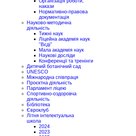
Організація роботи,
накази
Нормативно-правова
документація
Науково-методична
діяльність
Тижні наук
Ліцейна академія наук
"Вєді"
Мала академія наук
Наукові досліди
Конференції та тренінги
Дитячий ботанічний сад
UNESCO
Міжнародна співпраця
Проєктна діяльність
Парламент ліцею
Спортивно-оздоровча
діяльність
Бібліотека
Євроклуб
Літня інтелектуальна
школа
2024
2023