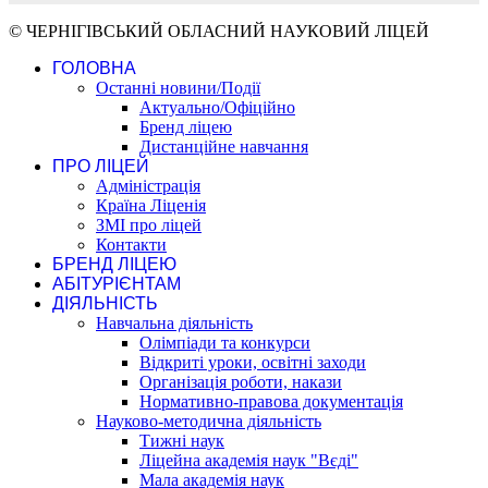
© ЧЕРНІГІВСЬКИЙ ОБЛАСНИЙ НАУКОВИЙ ЛІЦЕЙ
ГОЛОВНА
Останні новини/Події
Актуально/Офіційно
Бренд ліцею
Дистанційне навчання
ПРО ЛІЦЕЙ
Адміністрація
Країна Ліценія
ЗМІ про ліцей
Контакти
БРЕНД ЛІЦЕЮ
АБІТУРІЄНТАМ
ДІЯЛЬНІСТЬ
Навчальна діяльність
Олімпіади та конкурси
Відкриті уроки, освітні заходи
Організація роботи, накази
Нормативно-правова документація
Науково-методична діяльність
Тижні наук
Ліцейна академія наук "Вєді"
Мала академія наук