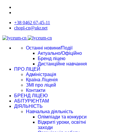
+38 0462 67-45-11
chopl-cn@ukr.net
Останні новини/Події
Актуально/Офіційно
Бренд ліцею
Дистанційне навчання
ПРО ЛІЦЕЙ
Адміністрація
Країна Ліценія
ЗМІ про ліцей
Контакти
БРЕНД ЛІЦЕЮ
АБІТУРІЄНТАМ
ДІЯЛЬНІСТЬ
Навчальна діяльність
Олімпіади та конкурси
Відкриті уроки, освітні
заходи