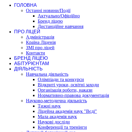
ГОЛОВНА
Останні новини/Події
Актуально/Офіційно
Бренд ліцею
Дистанційне навчання
ПРО ЛІЦЕЙ
Адміністрація
Країна Ліценія
ЗМІ про ліцей
Контакти
БРЕНД ЛІЦЕЮ
АБІТУРІЄНТАМ
ДІЯЛЬНІСТЬ
Навчальна діяльність
Олімпіади та конкурси
Відкриті уроки, освітні заходи
Організація роботи, накази
Нормативно-правова документація
Науково-методична діяльність
Тижні наук
Ліцейна академія наук "Вєді"
Мала академія наук
Наукові досліди
Конференції та тренінги