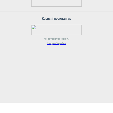
Корисні посилання:
Міністерство
освіти
і науки
України