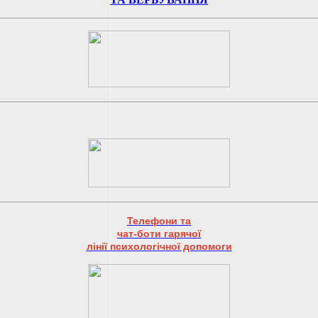
Телефони та
чат-боти гарячої
лінії психологічної допомоги