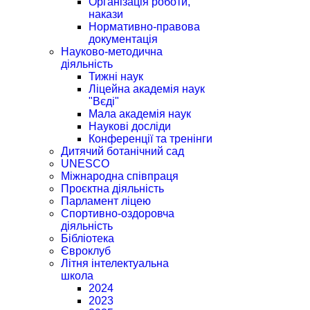
Організація роботи,
накази
Нормативно-правова
документація
Науково-методична
діяльність
Тижні наук
Ліцейна академія наук
"Вєді"
Мала академія наук
Наукові досліди
Конференції та тренінги
Дитячий ботанічний сад
UNESCO
Міжнародна співпраця
Проєктна діяльність
Парламент ліцею
Спортивно-оздоровча
діяльність
Бібліотека
Євроклуб
Літня інтелектуальна
школа
2024
2023