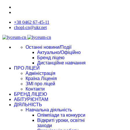
+38 0462 67-45-11
chopl-cn@ukr.net
Останні новини/Події
Актуально/Офіційно
Бренд ліцею
Дистанційне навчання
ПРО ЛІЦЕЙ
Адміністрація
Країна Ліценія
ЗМІ про ліцей
Контакти
БРЕНД ЛІЦЕЮ
АБІТУРІЄНТАМ
ДІЯЛЬНІСТЬ
Навчальна діяльність
Олімпіади та конкурси
Відкриті уроки, освітні
заходи