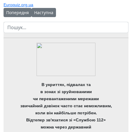
Euroquiz.org.ua
Попередня стаття: 10 листопада в ЧОНЛ відзначили Всесвітній
Наступна стаття: Відбулася зустріч адміністраці
Попередня
Наступна
Пошук
В укриттях, підвалах та
в зонах зі зруйнованими
чи перевантаженими мережами
звичайний дзвінок часто стає неможливим,
коли він найбільше потрібен.
Відтепер зв'язатися зі «Службою 112»
можна через державний