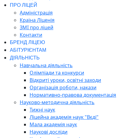
ПРО ЛІЦЕЙ
Адміністрація
Країна Ліценія
ЗМІ про ліцей
Контакти
БРЕНД ЛІЦЕЮ
АБІТУРІЄНТАМ
ДІЯЛЬНІСТЬ
Навчальна діяльність
Олімпіади та конкурси
Відкриті уроки, освітні заходи
Організація роботи, накази
Нормативно-правова документація
Науково-методична діяльність
Тижні наук
Ліцейна академія наук "Вєді"
Мала академія наук
Наукові досліди