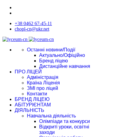
+38 0462 67-45-11
chopl-cn@ukr.net
Останні новини/Події
Актуально/Офіційно
Бренд ліцею
Дистанційне навчання
ПРО ЛІЦЕЙ
Адміністрація
Країна Ліценія
ЗМІ про ліцей
Контакти
БРЕНД ЛІЦЕЮ
АБІТУРІЄНТАМ
ДІЯЛЬНІСТЬ
Навчальна діяльність
Олімпіади та конкурси
Відкриті уроки, освітні
заходи