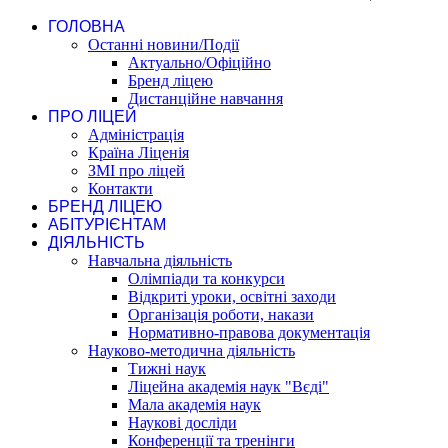
ГОЛОВНА
Останні новини/Події
Актуально/Офіційно
Бренд ліцею
Дистанційне навчання
ПРО ЛІЦЕЙ
Адміністрація
Країна Ліценія
ЗМІ про ліцей
Контакти
БРЕНД ЛІЦЕЮ
АБІТУРІЄНТАМ
ДІЯЛЬНІСТЬ
Навчальна діяльність
Олімпіади та конкурси
Відкриті уроки, освітні заходи
Організація роботи, накази
Нормативно-правова документація
Науково-методична діяльність
Тижні наук
Ліцейна академія наук "Вєді"
Мала академія наук
Наукові досліди
Конференції та тренінги