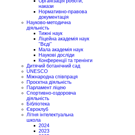
Організація роботи,
накази
Нормативно-правова
документація
Науково-методична
діяльність
Тижні наук
Ліцейна академія наук
"Вєді"
Мала академія наук
Наукові досліди
Конференції та тренінги
Дитячий ботанічний сад
UNESCO
Міжнародна співпраця
Проєктна діяльність
Парламент ліцею
Спортивно-оздоровча
діяльність
Бібліотека
Євроклуб
Літня інтелектуальна
школа
2024
2023