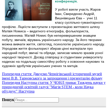
конференція.
У роботі взяли участь Жаров
Іван, Свириденко Андрій,
Вишнівецька Єва – учні 11
класу суспільно-гуманітарного
профілю. Ліцеїсти виступили з презентацією життєвого шляху
Матвія Номиса – видатного етнографа, фольклориста,
письменника. Матвій Номис був неперевершеним знавцем
побуту, звичаїв, вірувань українського народу. За його творами
можна вивчати життя, світогляд, психологію українського народу.
Упродовж життя фольклорист збирав цінні матеріали про
народний побут, звичаї та обряди, записав чимало зразків усної
народної творчості. Досвід співпраці зі студентами університету
надихає на подальшу самостійну роботу з освоєння наукових та
художніх здобутків українських учених та митців.
Попередня стаття: Дякуємо Чернігівський історичний музей
імені В.В. Тарновського за запрошення і презентацію фільму
Попередня
Наступна стаття: У ЧОНЛ триває Тиждень науки у
природничій освітній галузі "Магія STEM - коли Наука
об'єднує"
Наступна
Пошук