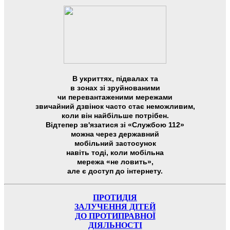
В укриттях, підвалах та
в зонах зі зруйнованими
чи перевантаженими мережами
звичайний дзвінок часто стає неможливим,
коли він найбільше потрібен.
Відтепер зв'язатися зі «Службою 112»
можна через державний
мобільний застосунок
навіть тоді, коли мобільна
мережа «не ловить»,
але є доступ до інтернету.
ПРОТИДІЯ
ЗАЛУЧЕННЯ ДІТЕЙ
ДО ПРОТИПРАВНОЇ
ДІЯЛЬНОСТІ