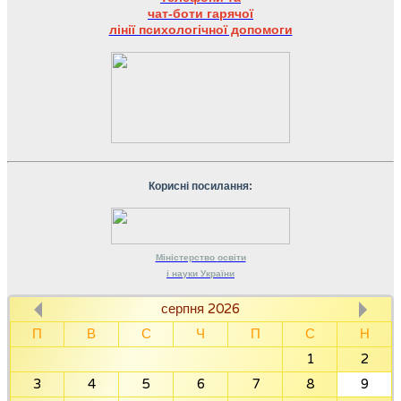
чат-боти гарячої
лінії психологічної допомоги
Корисні посилання:
Міністерство
освіти
і науки
України
серпня 2026
П
В
С
Ч
П
С
Н
1
2
3
4
5
6
7
8
9