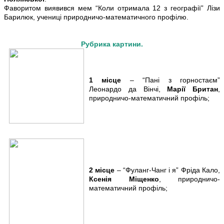
Фаворитом виявився мем “Коли отримала 12 з географії” Лізи
Барилюк, учениці природничо-математичного профілю.
Рубрика картини.
1 місце
– “Пані з горностаєм”
Леонардо да Вінчі,
Марії Британ
,
природничо-математичний профіль;
2 місце
– “Фуланг-Чанг і я” Фріда Кало,
Ксенія Міщенко
, природничо-
математичний профіль;