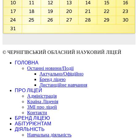
10
11
12
13
14
15
16
17
18
19
20
21
22
23
24
25
26
27
28
29
30
31
© ЧЕРНІГІВСЬКИЙ ОБЛАСНИЙ НАУКОВИЙ ЛІЦЕЙ
ГОЛОВНА
Останні новини/Події
Актуально/Офіційно
Бренд ліцею
Дистанційне навчання
ПРО ЛІЦЕЙ
Адміністрація
Країна Ліценія
ЗМІ про ліцей
Контакти
БРЕНД ЛІЦЕЮ
АБІТУРІЄНТАМ
ДІЯЛЬНІСТЬ
Навчальна діяльність