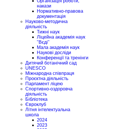
Організація роботи,
накази
Нормативно-правова
документація
Науково-методична
діяльність
Тижні наук
Ліцейна академія наук
"Вєді"
Мала академія наук
Наукові досліди
Конференції та тренінги
Дитячий ботанічний сад
UNESCO
Міжнародна співпраця
Проєктна діяльність
Парламент ліцею
Спортивно-оздоровча
діяльність
Бібліотека
Євроклуб
Літня інтелектуальна
школа
2024
2023