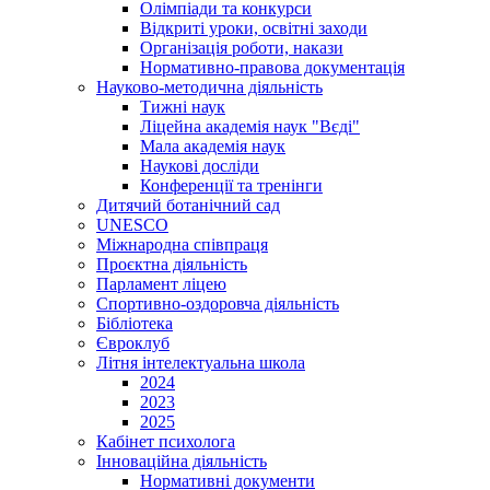
Олімпіади та конкурси
Відкриті уроки, освітні заходи
Організація роботи, накази
Нормативно-правова документація
Науково-методична діяльність
Тижні наук
Ліцейна академія наук "Вєді"
Мала академія наук
Наукові досліди
Конференції та тренінги
Дитячий ботанічний сад
UNESCO
Міжнародна співпраця
Проєктна діяльність
Парламент ліцею
Спортивно-оздоровча діяльність
Бібліотека
Євроклуб
Літня інтелектуальна школа
2024
2023
2025
Кабінет психолога
Інноваційна діяльність
Нормативні документи