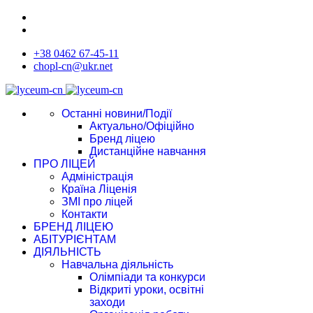
+38 0462 67-45-11
chopl-cn@ukr.net
Останні новини/Події
Актуально/Офіційно
Бренд ліцею
Дистанційне навчання
ПРО ЛІЦЕЙ
Адміністрація
Країна Ліценія
ЗМІ про ліцей
Контакти
БРЕНД ЛІЦЕЮ
АБІТУРІЄНТАМ
ДІЯЛЬНІСТЬ
Навчальна діяльність
Олімпіади та конкурси
Відкриті уроки, освітні
заходи