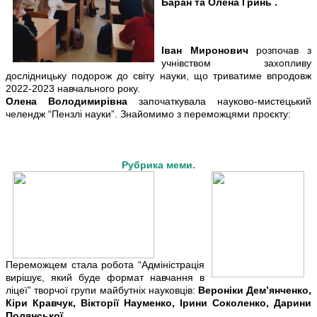
Баран та Олена Гринь .
Іван Миронович
розпочав з
учнівством захопливу
дослідницьку подорож до світу науки, що триватиме впродовж
2022-2023 навчального року.
Олена Володимирівна
започаткувала науково-мистецький
челендж “Пензлі науки”. Знайомимо з переможцями проєкту:
Рубрика меми.
Переможцем стала робота “Адміністрація
вирішує, який буде формат навчання в
ліцеї” творчої групи майбутніх науковців:
Вероніки Дем’янченко,
Кіри Кравчук, Вікторії Науменко, Ірини Соколенко, Дарини
Полянської
.