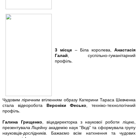
3 місце
– Біла королева,
Анастасія
Галай
, суспільно-гуманітарний
профіль.
Чудовим ліричним втіленням образу Катерини Тараса Шевченка
стала відеоробота
Вероніки Фесько
, техніко-технологічний
профіль.
Галина Грищенко
, віцедиректорка з наукової роботи ліцею,
презентувала Ліцейну академію наук “Вєді” та сформувала групу
науковців-дослідників. Бажаємо всім натхнення та чудових