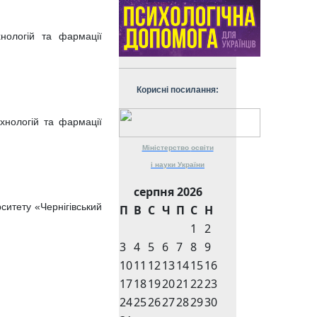
нологій та фармації
Корисні посилання:
хнологій та фармації
Міністерство
освіти
і науки
України
серпня 2026
ситету «Чернігівський
П
В
С
Ч
П
С
Н
1
2
3
4
5
6
7
8
9
10
11
12
13
14
15
16
17
18
19
20
21
22
23
24
25
26
27
28
29
30