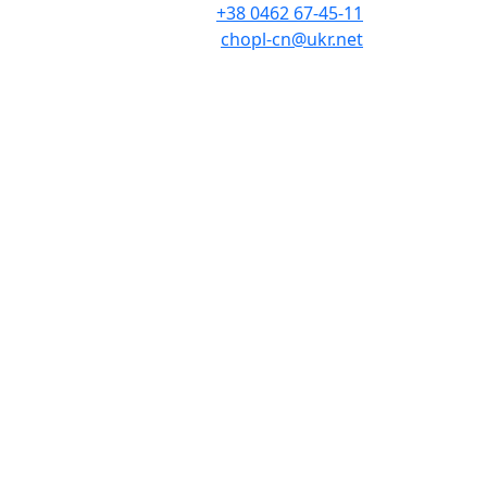
+38 0462 67-45-11
chopl-cn@ukr.net