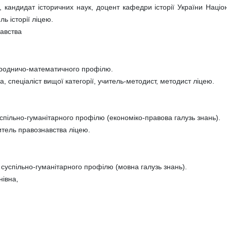
кандидат історичних наук, доцент кафедри історії України Націо
ль історії ліцею.
навства
иродничо-математичного профілю.
спеціаліст вищої категорії, учитель-методист, методист ліцею.
спільно-гуманітарного профілю (економіко-правова галузь знань).
итель правознавства ліцею.
у суспільно-гуманітарного профілю (мовна галузь знань).
івна,