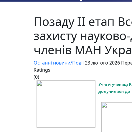
Позаду ІІ етап В
захисту науково-
членів МАН Украї
Останні новини/Події
23 лютого 2026
Пере
Ratings
(0)
Учні й учениці 
долучилися до к