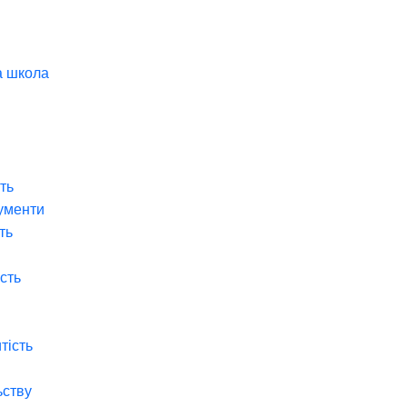
а школа
ть
ументи
ть
ість
тість
ьству