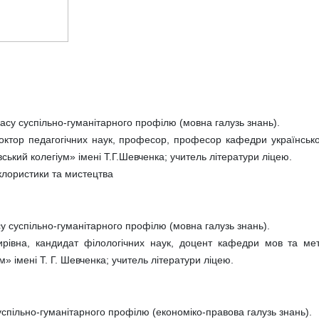
су суспільно-гуманітарного профілю (мовна галузь знань).
доктор педагогічних наук, професор, професор кафедри українсько
ський колегіум» імені Т.Г.Шевченка; учитель літератури ліцею.
клористики та мистецтва
у суспільно-гуманітарного профілю (мовна галузь знань).
івна, кандидат філологічних наук, доцент кафедри мов та мет
м» імені Т. Г. Шевченка; учитель літератури ліцею.
спільно-гуманітарного профілю (економіко-правова галузь знань).