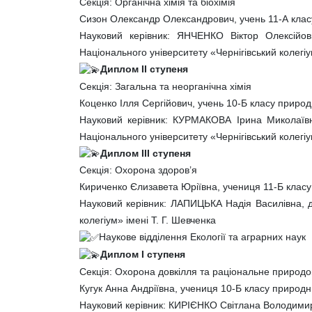
Секція: Органічна хімія та біохімія
Сизон Олександр Олександрович, учень 11-А класу
Науковий керівник: ЯНЧЕНКО Віктор Олексійов
Національного університету «Чернігівський колегіум
Диплом ІІ ступеня
Секція: Загальна та неорганічна хімія
Коценко Ілля Сергійович, учень 10-Б класу прир
Науковий керівник: КУРМАКОВА Ірина Миколаївна
Національного університету «Чернігівський колегіум
Диплом ІІІ ступеня
Секція: Охорона здоров’я
Кириченко Єлизавета Юріївна, учениця 11-Б клас
Науковий керівник: ЛАПИЦЬКА Надія Василівна, до
колегіум» імені Т. Г. Шевченка
Наукове відділення Екології та аграрних наук
Диплом І ступеня
Секція: Охорона довкілля та раціональне природ
Кугук Анна Андріївна, учениця 10-Б класу приро
Науковий керівник: КИРІЄНКО Світлана Володимирі