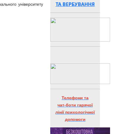
ТА ВЕРБУВАННЯ
нального університету
Телефони та
чат-боти гарячої
лінії психологічної
допомоги