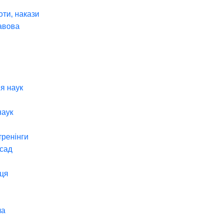
оти, накази
авова
я наук
наук
тренінги
 сад
ця
ча