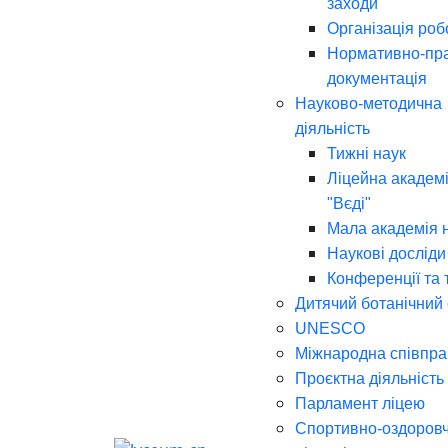
заходи
Організація роб
Нормативно-пр
документація
Науково-методична
діяльність
Тижні наук
Ліцейна академі
"Вєді"
Мала академія 
Наукові досліди
Конференції та 
Дитячий ботанічний
UNESCO
Міжнародна співпра
Проєктна діяльність
Парламент ліцею
Спортивно-оздоров