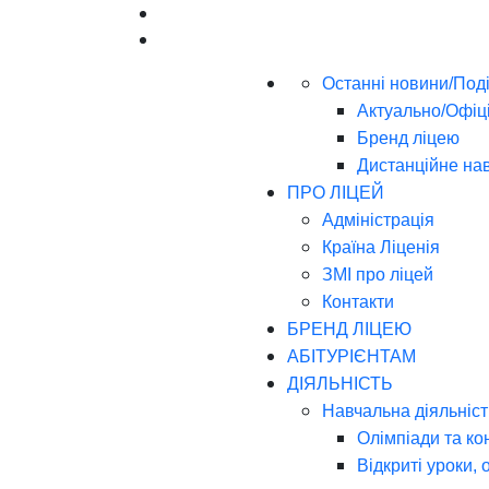
Останні новини/Поді
Актуально/Офіц
Бренд ліцею
Дистанційне на
ПРО ЛІЦЕЙ
Адміністрація
Країна Ліценія
ЗМІ про ліцей
Контакти
БРЕНД ЛІЦЕЮ
АБІТУРІЄНТАМ
ДІЯЛЬНІСТЬ
Навчальна діяльніст
Олімпіади та ко
Відкриті уроки, 