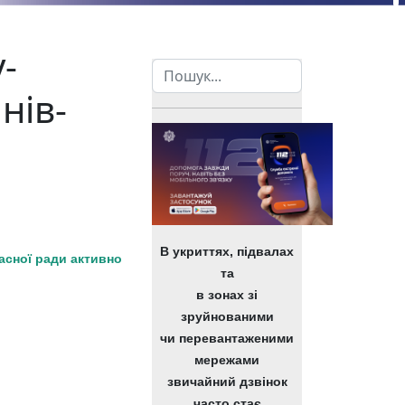
-
Пошук
нів-
В укриттях, підвалах
ласної ради активно
та
в зонах зі
зруйнованими
чи перевантаженими
мережами
звичайний дзвінок
часто стає