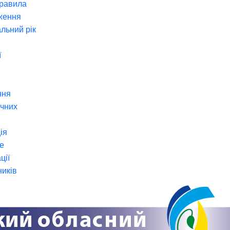
правила
ження
льний рік
ї
ння
ічних
ія
е
ції
ників