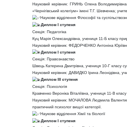
Науковий керівник: ГРИНЬ Олена Володимирівна, 
«Чернігівський колегіум» імені Т.Г. Шевченка; учите
Наукове відділення Філософії та суспільствоз
Диплом І ступеня
Секція: Педагогіка
Куц Марія Олександрівна, учениця 11-Б класу пр
Науковий керівник: ФЕДОРЧЕНКО Антоніна Юріївна, 
Диплом І ступеня
Секція: Правознавство
Швець Катерина Дмитрівна, учениця 10-Г класу су
Науковий керівник: ДАВИДКО Ірина Леонідівна, уч
Диплом ІІІ ступеня
Секція: Психологія
Кравченко Вероніка Віталіївна, учениця 11-В клас
Науковий керівник: МОЧАЛОВА Людмила Валентин
практичний психолог вищої категорії.
Наукове відділення Хімії та біології
Диплом І ступеня