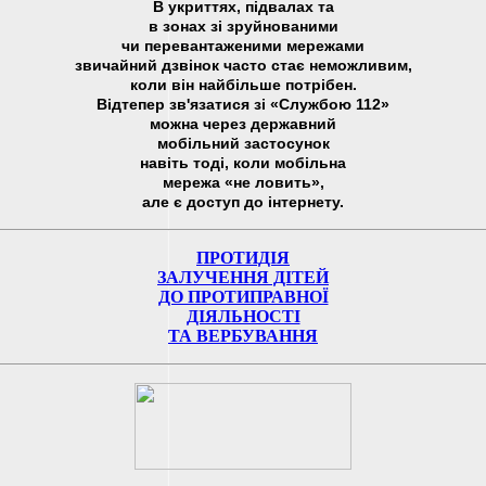
В укриттях, підвалах та
в зонах зі зруйнованими
чи перевантаженими мережами
звичайний дзвінок часто стає неможливим,
коли він найбільше потрібен.
Відтепер зв'язатися зі «Службою 112»
можна через державний
мобільний застосунок
навіть тоді, коли мобільна
мережа «не ловить»,
але є доступ до інтернету.
ПРОТИДІЯ
ЗАЛУЧЕННЯ ДІТЕЙ
ДО ПРОТИПРАВНОЇ
ДІЯЛЬНОСТІ
ТА ВЕРБУВАННЯ