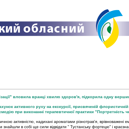
зації" вловила вранці хвилю здоров'я, підкорила одну вершину
рахунок активного руху на екскурсії, присвяченій флористичні
ємодію при виконанні терапевтичної практики "Портретність ч
зичною активністю, надихані ароматами різнотрав'я, врівноважені 
м знайшли в собі ще сили відвідати " Тустанську фортецю" і краєзна