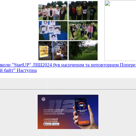
а школи "StartUP" ЛІШ2024 був насиченим та неповторним
Попере
ий байт”
Наступна