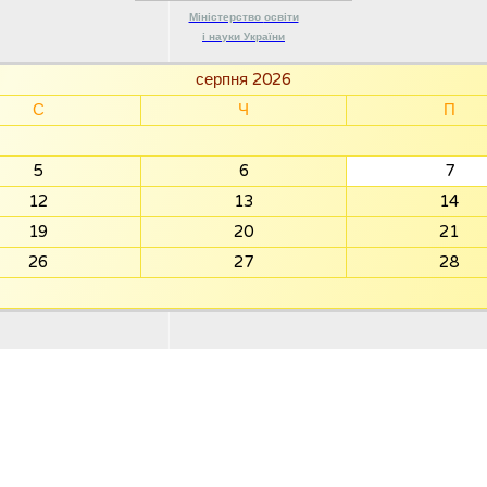
Міністерство
освіти
і науки
України
серпня 2026
С
Ч
П
5
6
7
12
13
14
19
20
21
26
27
28