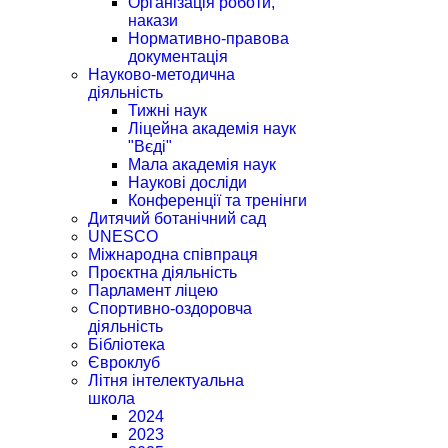
Організація роботи,
накази
Нормативно-правова
документація
Науково-методична
діяльність
Тижні наук
Ліцейна академія наук
"Вєді"
Мала академія наук
Наукові досліди
Конференції та тренінги
Дитячий ботанічний сад
UNESCO
Міжнародна співпраця
Проєктна діяльність
Парламент ліцею
Спортивно-оздоровча
діяльність
Бібліотека
Євроклуб
Літня інтелектуальна
школа
2024
2023