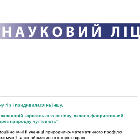
 гір і придивилася на іншу,
й складовій карпатського регіону, склала флористичний
ерез природну чуттєвість".
емоційно учні й учениці природничо-математичного профілю
вчі музеї та ознайомитися з історією краю.