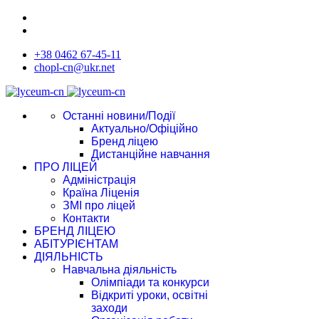
+38 0462 67-45-11
chopl-cn@ukr.net
Останні новини/Події
Актуально/Офіційно
Бренд ліцею
Дистанційне навчання
ПРО ЛІЦЕЙ
Адміністрація
Країна Ліценія
ЗМІ про ліцей
Контакти
БРЕНД ЛІЦЕЮ
АБІТУРІЄНТАМ
ДІЯЛЬНІСТЬ
Навчальна діяльність
Олімпіади та конкурси
Відкриті уроки, освітні
заходи