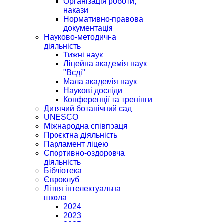
Організація роботи,
накази
Нормативно-правова
документація
Науково-методична
діяльність
Тижні наук
Ліцейна академія наук
"Вєді"
Мала академія наук
Наукові досліди
Конференції та тренінги
Дитячий ботанічний сад
UNESCO
Міжнародна співпраця
Проєктна діяльність
Парламент ліцею
Спортивно-оздоровча
діяльність
Бібліотека
Євроклуб
Літня інтелектуальна
школа
2024
2023