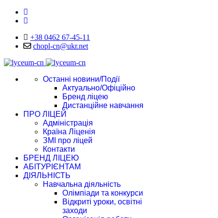
+38 0462 67-45-11
chopl-cn@ukr.net
Останні новини/Події
Актуально/Офіційно
Бренд ліцею
Дистанційне навчання
ПРО ЛІЦЕЙ
Адміністрація
Країна Ліценія
ЗМІ про ліцей
Контакти
БРЕНД ЛІЦЕЮ
АБІТУРІЄНТАМ
ДІЯЛЬНІСТЬ
Навчальна діяльність
Олімпіади та конкурси
Відкриті уроки, освітні
заходи