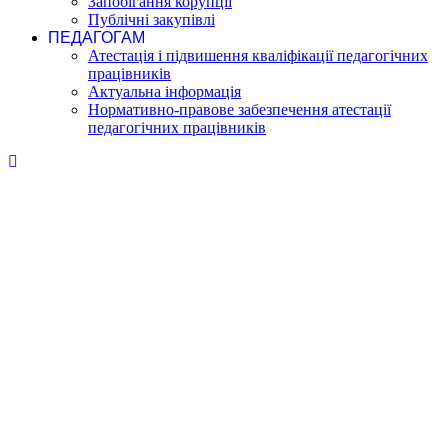
Запобігання корупції
Публічні закупівлі
ПЕДАГОГАМ
Атестація і підвишення кваліфікації педагогічних
працівників
Актуальна інформація
Нормативно-правове забезпечення атестації
педагогічних працівників