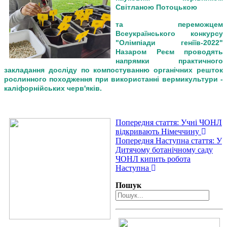
Світланою Потоцькою
та переможцем
Всеукраїнського конкурсу
"Олімпіади геніїв-2022"
Назаром Реєм проводять
напрямки практичного
закладання досліду по компостуванню органічних решток
рослинного походження при використанні вермикультури -
каліфорнійських черв'яків.
Попередня стаття: Учні ЧОНЛ
відкривають Німеччину
Попередня
Наступна стаття: У
Дитячому ботанічному саду
ЧОНЛ кипить робота
Наступна
Пошук