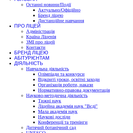
Останні новини/Події
Актуально/Офіційно
Бренд ліцею
Дистанційне навчання
ПРО ЛІЦЕЙ
Адміністрація
Країна Ліценія
ЗМІ про ліцей
Контакти
БРЕНД ЛІЦЕЮ
АБІТУРІЄНТАМ
ДІЯЛЬНІСТЬ
Навчальна діяльність
Олімпіади та конкурси
Відкриті уроки, освітні заходи
Організація роботи, накази
Нормативно-правова документація
Науково-методична діяльність
Тижні наук
Ліцейна академія наук "Вєді"
Мала академія наук
Наукові досліди
Конференції та тренінги
Дитячий ботанічний сад
UNESCO