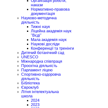
Організація роботи,
накази
Нормативно-правова
документація
Науково-методична
діяльність
Тижні наук
Ліцейна академія наук
"Вєді"
Мала академія наук
Наукові досліди
Конференції та тренінги
Дитячий ботанічний сад
UNESCO
Міжнародна співпраця
Проєктна діяльність
Парламент ліцею
Спортивно-оздоровча
діяльність
Бібліотека
Євроклуб
Літня інтелектуальна
школа
2024
2023