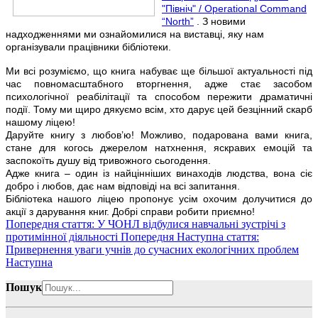
"Північ" / Operational Command
“North”
. З новими
надходженнями ми ознайомилися на виставці, яку нам
організували працівники бібліотеки.
Ми всі розуміємо, що книга набуває ще більшої актуальності під
час повномасштабного вторгнення, адже стає засобом
психологічної реабілітації та способом пережити драматичні
події. Тому ми щиро дякуємо всім, хто дарує цей безцінний скарб
нашому ліцею!
Даруйте книгу з любов’ю! Можливо, подарована вами книга,
стане для когось джерелом натхнення, яскравих емоцій та
заспокоїть душу від тривожного сьогодення.
Адже книга – один із найцінніших винаходів людства, вона сіє
добро і любов, дає нам відповіді на всі запитання.
Бібліотека нашого ліцею пропонує усім охочим долучитися до
акції з дарування книг. Добрі справи робити приємно!
Попередня стаття: У ЧОНЛ відбулися навчальні зустрічі з
протимінної діяльності
Попередня
Наступна стаття:
Привернення уваги учнів до сучасних екологічних проблем
Наступна
Пошук