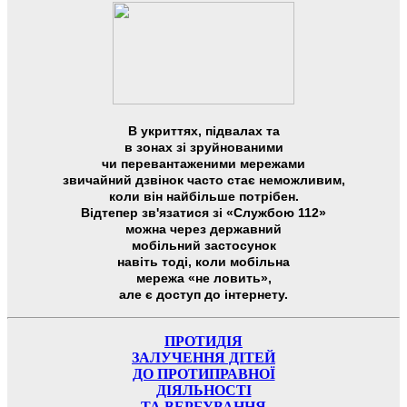
В укриттях, підвалах та
в зонах зі зруйнованими
чи перевантаженими мережами
звичайний дзвінок часто стає неможливим,
коли він найбільше потрібен.
Відтепер зв'язатися зі «Службою 112»
можна через державний
мобільний застосунок
навіть тоді, коли мобільна
мережа «не ловить»,
але є доступ до інтернету.
ПРОТИДІЯ
ЗАЛУЧЕННЯ ДІТЕЙ
ДО ПРОТИПРАВНОЇ
ДІЯЛЬНОСТІ
ТА ВЕРБУВАННЯ