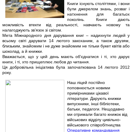
Книги існують століттями, і вони
були джерелом знань, розваг і
натхнення для багатьох
поколінь. Книги дають
можливість втекти від реальності, навчають новому та
налагоджують зв’язок зі світом.
Мета Міжнародного дня дарування книг – надихнути людей у
всьому світі дарувати 14 лютого закоханим, а також друзям,
близьким, знайомим і не дуже знайомим не тільки букет квітів або
шоколад, а й книжки.
Вважається, що у цей день мають об'єднатися і ті, хто дарує
книги, і ті, хто прищеплює любов до читання.
Ця добровільна ініціатива була започаткована 14 лютого 2012
року.
Наш ліцей постійно
поповнюється новими
примірниками цікавої
літератури. Дарують книжки
випускники, інші бібліотеки,
батьки, педагоги. Нещодавно
ми отримали багато книжок від
військових відділу цивільно-
військового співробітництва
Оперативне командування