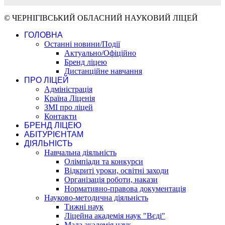
© ЧЕРНІГІВСЬКИЙ ОБЛАСНИЙ НАУКОВИЙ ЛІЦЕЙ
ГОЛОВНА
Останні новини/Події
Актуально/Офіційно
Бренд ліцею
Дистанційне навчання
ПРО ЛІЦЕЙ
Адміністрація
Країна Ліценія
ЗМІ про ліцей
Контакти
БРЕНД ЛІЦЕЮ
АБІТУРІЄНТАМ
ДІЯЛЬНІСТЬ
Навчальна діяльність
Олімпіади та конкурси
Відкриті уроки, освітні заходи
Організація роботи, накази
Нормативно-правова документація
Науково-методична діяльність
Тижні наук
Ліцейна академія наук "Вєді"
Мала академія наук