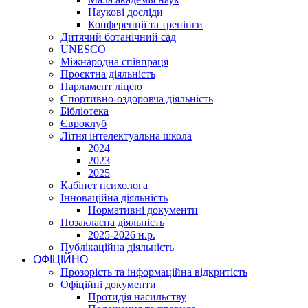
Наукові досліди
Конференції та тренінги
Дитячий ботанічний сад
UNESCO
Міжнародна співпраця
Проєктна діяльність
Парламент ліцею
Спортивно-оздоровча діяльність
Бібліотека
Євроклуб
Літня інтелектуальна школа
2024
2023
2025
Кабінет психолога
Інноваційна діяльність
Нормативні документи
Позакласна діяльність
2025-2026 н.р.
Публікаційна діяльність
ОФІЦІЙНО
Прозорість та інформаційна відкритість
Офіційні документи
Протидія насильству