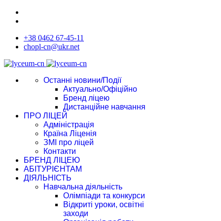
+38 0462 67-45-11
chopl-cn@ukr.net
Останні новини/Події
Актуально/Офіційно
Бренд ліцею
Дистанційне навчання
ПРО ЛІЦЕЙ
Адміністрація
Країна Ліценія
ЗМІ про ліцей
Контакти
БРЕНД ЛІЦЕЮ
АБІТУРІЄНТАМ
ДІЯЛЬНІСТЬ
Навчальна діяльність
Олімпіади та конкурси
Відкриті уроки, освітні
заходи