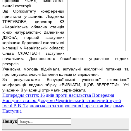
профілю ЧОНЛ, вихователь
вищої категорії.
Від Оргкомітету конференції
привітали учасників: Людмила
ТРЕГУБОВА, директор КЗ
«Чернігівська обласна станція
юних натуралістів»; Валентина
ДЗЮБА, перший заступник
керівника Державної екологічної
інспекції у Чернігівській області;
Ольга СЛАСТЬОН, заступник
начальника Деснянського басейнового управління водних
ресурсів.
Учнівська молодь піднімала актуальні екологічні питання та
пропонувала власні бачення шляхів їх вирішення.
За результатами Всеукраїнської учнівської екологічної
конференції видано збірку «ВИВЧАТИ, ЩОБ ЗБЕРЕГТИ». Усі
учасники й учасниці отримали сертифікати.
Попередня стаття: 16 днів проти насильства
Попередня
Наступна стаття: Дякуємо Чернігівський історичний музей
імені В.В. Тарновського за запрошення і презентацію фільму
Наступна
Пошук