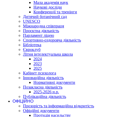
Мала академія наук
Наукові досліди
Конференції та тренінги
Дитячий ботанічний сад
UNESCO
Міжнародна співпраця
Проєктна діяльність
Парламент ліцею
Спортивно-оздоровча діяльність
Бібліотека
Євроклуб
Літня інтелектуальна школа
2024
2023
2025
Кабінет психолога
Інноваційна діяльність
Нормативні документи
Позакласна діяльність
2025-2026 н.р.
Публікаційна діяльність
ОФІЦІЙНО
Прозорість та інформаційна відкритість
Офіційні документи
Протидія насильству