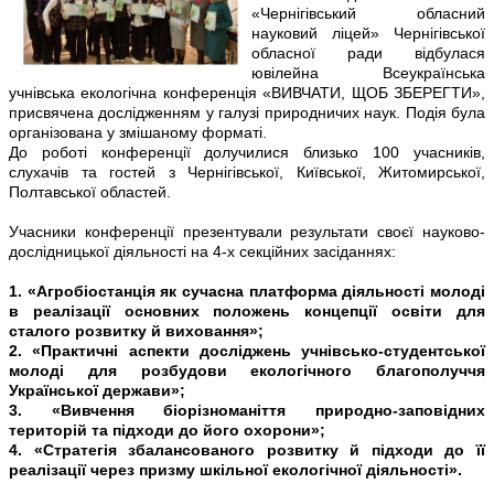
«Чернігівський обласний
науковий ліцей» Чернігівської
обласної ради відбулася
ювілейна Всеукраїнська
учнівська екологічна конференція «ВИВЧАТИ, ЩОБ ЗБЕРЕГТИ»,
присвячена дослідженням у галузі природничих наук. Подія була
організована у змішаному форматі.
До роботі конференції долучилися близько 100 учасників,
слухачів та гостей з Чернігівської, Київської, Житомирської,
Полтавської областей.
Учасники конференції презентували результати своєї науково-
дослідницької діяльності на 4-х секційних засіданнях:
1. «Агробіостанція як сучасна платформа діяльності молоді
в реалізації основних положень концепції освіти для
сталого розвитку й виховання»;
2. «Практичні аспекти досліджень учнівсько-студентської
молоді для розбудови екологічного благополуччя
Української держави»;
3. «Вивчення біорізноманіття природно-заповідних
територій та підходи до його охорони»;
4. «Стратегія збалансованого розвитку й підходи до її
реалізації через призму шкільної екологічної діяльності».