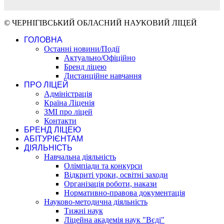
© ЧЕРНІГІВСЬКИЙ ОБЛАСНИЙ НАУКОВИЙ ЛІЦЕЙ
ГОЛОВНА
Останні новини/Події
Актуально/Офіційно
Бренд ліцею
Дистанційне навчання
ПРО ЛІЦЕЙ
Адміністрація
Країна Ліценія
ЗМІ про ліцей
Контакти
БРЕНД ЛІЦЕЮ
АБІТУРІЄНТАМ
ДІЯЛЬНІСТЬ
Навчальна діяльність
Олімпіади та конкурси
Відкриті уроки, освітні заходи
Організація роботи, накази
Нормативно-правова документація
Науково-методична діяльність
Тижні наук
Ліцейна академія наук "Вєді"