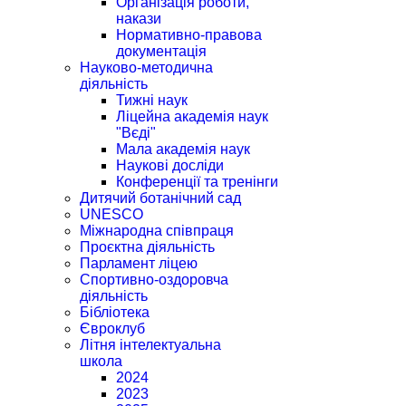
Організація роботи,
накази
Нормативно-правова
документація
Науково-методична
діяльність
Тижні наук
Ліцейна академія наук
"Вєді"
Мала академія наук
Наукові досліди
Конференції та тренінги
Дитячий ботанічний сад
UNESCO
Міжнародна співпраця
Проєктна діяльність
Парламент ліцею
Спортивно-оздоровча
діяльність
Бібліотека
Євроклуб
Літня інтелектуальна
школа
2024
2023