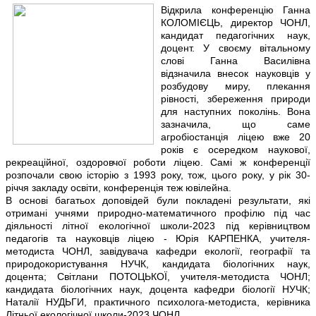
Відкрила конференцію Ганна
КОЛОМІЄЦЬ, директор ЧОНЛ,
кандидат педагогічних наук,
доцент. У своєму вітальному
слові Ганна Василівна
відзначила внесок науковців у
розбудову миру, плекання
рівності, збереження природи
для наступних поколінь. Вона
зазначила, що саме
агробіостанція ліцею вже 20
років є осередком наукової,
рекреаційної, оздоровчої роботи ліцею. Самі ж конференції
розпочали свою історію з 1993 року, тож, цього року, у рік 30-
річчя закладу освіти, конференція теж ювілейна.
В основі багатьох доповідей були покладені результати, які
отримані учнями природно-математичного профілю під час
діяльності літної екологічної школи-2023 під керівництвом
педагогів та науковців ліцею - Юрія КАРПЕНКА, учителя-
методиста ЧОНЛ, завідувача кафедри екології, географії та
природокористування НУЧК, кандидата біологічних наук,
доцента; Світлани ПОТОЦЬКОЇ, учителя-методиста ЧОНЛ;
кандидата біологічних наук, доцента кафедри біології НУЧК;
Наталії НУДЬГИ, практичного психолога-методиста, керівника
Літньої екологічної школи-2023 ЧОНЛ.