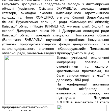
Результати дослідження представила молодь з Житомирської
області (керівники: Світлана ЖУРАВЕЛЬ, викладач вищої
категорії, викладач екології Житомирського агротехнічного
коледжу та Неля ХОМЕНКО, учитель біології Водотиївської
гімназії Брусилівської селищної ради Житомирської області);
Київської області (Надія КЛИМЕНКО, учитель хімії, біології та
екології Димерського ліцею № 1 Димерської селищної ради
Київської області, молодий спеціаліст); Полтавської області
(Валентина БАБАРИКА науковий співробітник Комунальної
установи природно-заповідного фонду дендрологічний парк
загальнодержавного значення «Криворудський» Полтавської
обласної ради, учитель-методист Криворудського ліцею).
Витоки учнівської екологічної
конференції пов’язані з
екологічними та еколого-
краєзнавчими практиками, які
були започатковані в ліцеї у
далекому 1993 році.
На конференції виступила
ліцейна агітбригада з
екологічною програмою, яку
підготувала Людмила
КОНЮША, вихователь 11 класу
природничо-математичного