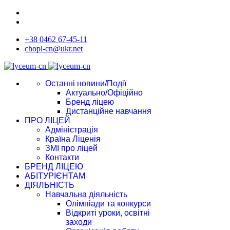
+38 0462 67-45-11
chopl-cn@ukr.net
Останні новини/Події
Актуально/Офіційно
Бренд ліцею
Дистанційне навчання
ПРО ЛІЦЕЙ
Адміністрація
Країна Ліценія
ЗМІ про ліцей
Контакти
БРЕНД ЛІЦЕЮ
АБІТУРІЄНТАМ
ДІЯЛЬНІСТЬ
Навчальна діяльність
Олімпіади та конкурси
Відкриті уроки, освітні
заходи