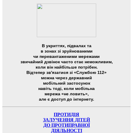
В укриттях, підвалах та
в зонах зі зруйнованими
чи перевантаженими мережами
звичайний дзвінок часто стає неможливим,
коли він найбільше потрібен.
Відтепер зв'язатися зі «Службою 112»
можна через державний
мобільний застосунок
навіть тоді, коли мобільна
мережа «не ловить»,
але є доступ до інтернету.
ПРОТИДІЯ
ЗАЛУЧЕННЯ ДІТЕЙ
ДО ПРОТИПРАВНОЇ
ДІЯЛЬНОСТІ