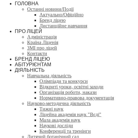
ГОЛОВНА
Останні новини/Події
Актуально/Офіційно
Бренд ліцею
Дистанційне навчання
ПРО ЛІЦЕЙ
Адміністрація
Країна Ліценія
ЗМІ про ліцей
Контакти
БРЕНД ЛІЦЕЮ
АБІТУРІЄНТАМ
ДІЯЛЬНІСТЬ
Навчальна діяльність
Олімпіади та конкурси
Відкриті уроки, освітні заходи
Організація роботи, накази
Нормативно-правова документація
Науково-методична діяльність
Тижні наук
Ліцейна академія наук "Вєді"
Мала академія наук
Наукові досліди
Конференції та тренінги
Дитячий ботанічний сад