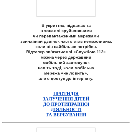
В укриттях, підвалах та
в зонах зі зруйнованими
чи перевантаженими мережами
звичайний дзвінок часто стає неможливим,
коли він найбільше потрібен.
Відтепер зв'язатися зі «Службою 112»
можна через державний
мобільний застосунок
навіть тоді, коли мобільна
мережа «не ловить»,
але є доступ до інтернету.
ПРОТИДІЯ
ЗАЛУЧЕННЯ ДІТЕЙ
ДО ПРОТИПРАВНОЇ
ДІЯЛЬНОСТІ
ТА ВЕРБУВАННЯ