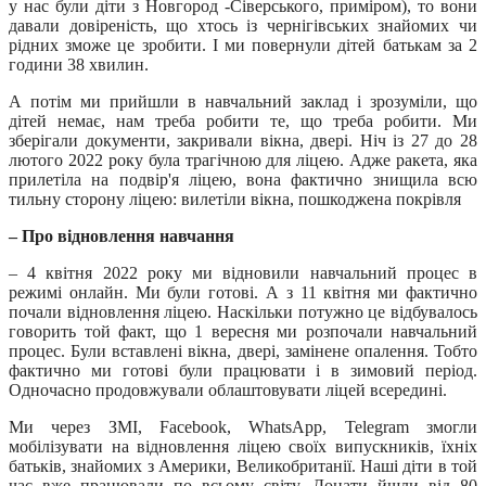
у нас були діти з Новгород -Сіверського, приміром), то вони
давали довіреність, що хтось із чернігівських знайомих чи
рідних зможе це зробити. І ми повернули дітей батькам за 2
години 38 хвилин.
А потім ми прийшли в навчальний заклад і зрозуміли, що
дітей немає, нам треба робити те, що треба робити. Ми
зберігали документи, закривали вікна, двері. Ніч із 27 до 28
лютого 2022 року була трагічною для ліцею. Адже ракета, яка
прилетіла на подвір'я ліцею, вона фактично знищила всю
тильну сторону ліцею: вилетіли вікна, пошкоджена покрівля
– Про відновлення навчання
– 4 квітня 2022 року ми відновили навчальний процес в
режимі онлайн. Ми були готові. А з 11 квітня ми фактично
почали відновлення ліцею. Наскільки потужно це відбувалось
говорить той факт, що 1 вересня ми розпочали навчальний
процес. Були вставлені вікна, двері, замінене опалення. Тобто
фактично ми готові були працювати і в зимовий період.
Одночасно продовжували облаштовувати ліцей всередині.
Ми через ЗМІ, Facebook, WhatsApp, Telegram змогли
мобілізувати на відновлення ліцею своїх випускників, їхніх
батьків, знайомих з Америки, Великобританії. Наші діти в той
час вже працювали по всьому світу. Донати йшли від 80