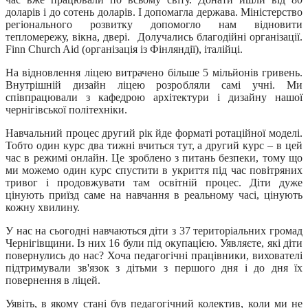
доларів і до сотень доларів. І допомагла держава. Міністерство
регіонального розвитку допомогло нам відновити
тепломережу, вікна, двері. Долучались благодійні організації.
Finn Church Aid (організація із Фінляндії), італійці.
На відновлення ліцею витрачено більше 5 мільйонів гривень.
Внутрішній дизайн ліцею розробляли самі учні. Ми
співпрацювали з кафедрою архітектури і дизайну нашої
чернігівської політехніки.
Навчальний процес другий рік йде форматі ротаційної моделі.
Тобто один курс два тижні вчиться тут, а другий курс – в цей
час в режимі онлайн. Це зроблено з питань безпеки, тому що
ми можемо один курс спустити в укриття під час повітряних
тривог і продовжувати там освітній процес. Діти дуже
цінують приїзд саме на навчання в реальному часі, цінують
кожну хвилину.
У нас на сьогодні навчаються діти з 37 територіальних громад
Чернігівщини. Із них 16 були під окупацією. Уявляєте, які діти
повернулись до нас? Хоча педагогічні працівники, вихователі
підтримували зв'язок з дітьми з першого дня і до дня їх
повернення в ліцей.
Уявіть, в якому стані був педагогічний колектив, коли ми не