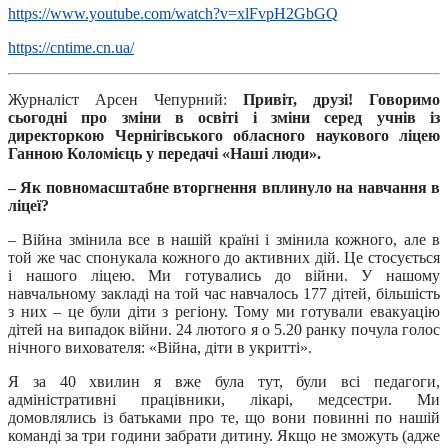
https://www.youtube.com/watch?v=xlFvpH2GbGQ
https://cntime.cn.ua/
Журналіст Арсен Чепурний:
Привіт, друзі! Говоримо
сьогодні про зміни в освіті і зміни серед учнів із
директоркою Чернігівського обласного наукового ліцею
Ганною Коломієць у передачі «Наші люди».
– Як повномасштабне вторгнення вплинуло на навчання в
ліцеї?
– Війна змінила все в нашій країні і змінила кожного, але в
той же час спонукала кожного до активних дій. Це стосується
і нашого ліцею. Ми готувались до війни. У нашому
навчальному закладі на той час навчалось 177 дітей, більшість
з них – це були діти з регіону. Тому ми готували евакуацію
дітей на випадок війни. 24 лютого я о 5.20 ранку почула голос
нічного вихователя: «Війна, діти в укритті».
Я за 40 хвилин я вже була тут, були всі педагоги,
адміністративні працівники, лікарі, медсестри. Ми
домовлялись із батьками про те, що вони повинні по нашій
команді за три години забрати дитину. Якщо не зможуть (адже