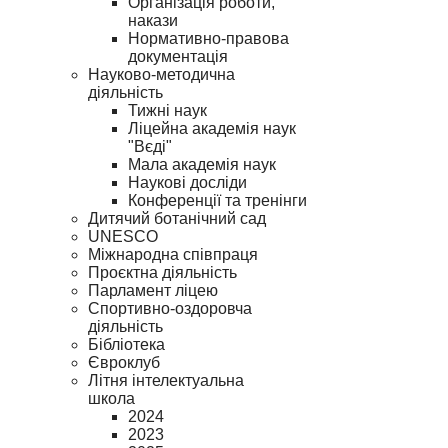
Організація роботи,
накази
Нормативно-правова
документація
Науково-методична
діяльність
Тижні наук
Ліцейна академія наук
"Вєді"
Мала академія наук
Наукові досліди
Конференції та тренінги
Дитячий ботанічний сад
UNESCO
Міжнародна співпраця
Проєктна діяльність
Парламент ліцею
Спортивно-оздоровча
діяльність
Бібліотека
Євроклуб
Літня інтелектуальна
школа
2024
2023