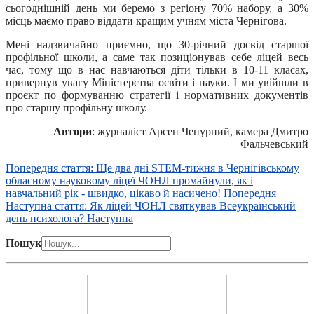
сьогоднішній день ми беремо з регіону 70% набору, а 30%
місць маємо право віддати кращим учням міста Чернігова.
Мені надзвичайно приємно, що 30-річний досвід старшої
профільної школи, а саме так позиціонував себе ліцей весь
час, тому що в нас навчаються діти тільки в 10-11 класах,
привернув увагу Міністерства освіти і науки. І ми увійшли в
проєкт по формуванню стратегії і нормативних документів
про старшу профільну школу.
Автори
: журналіст Арсен Чепурний, камера Дмитро
Фальчевський
Попередня стаття: Ще два дні STEM-тижня в Чернігівському
обласному науковому ліцеї ЧОНЛ промайнули, як і
навчальний рік - швидко, цікаво й насичено!
Попередня
Наступна стаття: Як ліцей ЧОНЛ святкував Всеукраїнський
день психолога?
Наступна
Пошук