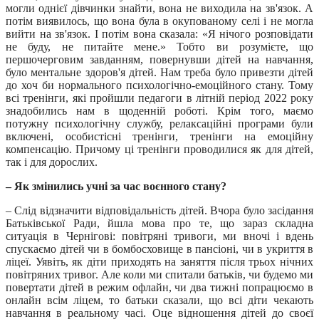
могли однієї дівчинки знайти, вона не виходила на зв'язок. А
потім виявилось, що вона була в окупованому селі і не могла
вийти на зв'язок. І потім вона сказала: «Я нічого розповідати
не буду, не питайте мене.» Тобто ви розумієте, що
першочерговим завданням, повернувши дітей на навчання,
було ментальне здоров'я дітей. Нам треба було привезти дітей
до хоч би нормального психологічно-емоційного стану. Тому
всі тренінги, які пройшли педагоги в літній період 2022 року
знадобились нам в щоденній роботі. Крім того, маємо
потужну психологічну службу, релаксаційні програми були
включені, особистісні тренінги, тренінги на емоційну
компенсацію. Причому ці тренінги проводилися як для дітей,
так і для дорослих.
– Як змінились учні за час воєнного стану?
– Слід відзначити відповідальність дітей. Вчора було засідання
Батьківської Ради, йшла мова про те, що зараз складна
ситуація в Чернігові: повітряні тривоги, ми вночі і вдень
спускаємо дітей чи в бомбосховище в пансіоні, чи в укриття в
ліцеї. Уявіть, як діти приходять на заняття після трьох нічних
повітряних тривог. Але коли ми спитали батьків, чи будемо ми
повертати дітей в режим офлайн, чи два тижні попрацюємо в
онлайн всім ліцем, то батьки сказали, що всі діти чекають
навчання в реальному часі. Оце відношення дітей до своєї