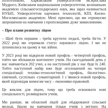
політехнікою, Харківським університетом ім.Ярослава
Мудрого, Київським національним університетом, колишньою
академією сільськогосподарських наук, яка зараз називається
НУБіП, Університетом харчових технологій, КПІ, Києво-
Могилянською академією. Мені приємно, що ми отримуємо
запрошення на навчання з пропозиціями дуже заманливими.
– Про плани розвитку ліцею
– Щоб бути першим - треба крутити педалі, треба бігти. У
2022 році ми отримали статус наукового ліцею. І ми не
зупинились на цьому в час війни.
У 2023 році ми відкрили новий профіль - четвертий профіль,
тобто ми збільшили континент учнів. На сьогоднішній день у
нас навчаються 202 учні, а на наступний рік у нас буде їх 240.
Тобто наступний набір вже буде оголошений на чотири
спеціалізації: техніко-технологічний профіль, біологічно-
хімічний, суспільно -гуманітарний. І з 'явився новий профіль,
який відповідав вимогам часу – економіко-правовий.
Це виклик для ліцею, тому що треба освоювати нові
спеціальності, розміщувати учнів,
Ми раніше, як обласний ліцей для обдарованої сільської
молоді, брали на навчання тільки учнів з регіону. На