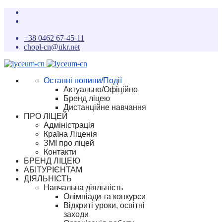
+38 0462 67-45-11
chopl-cn@ukr.net
Останні новини/Події
Актуально/Офіційно
Бренд ліцею
Дистанційне навчання
ПРО ЛІЦЕЙ
Адміністрація
Країна Ліценія
ЗМІ про ліцей
Контакти
БРЕНД ЛІЦЕЮ
АБІТУРІЄНТАМ
ДІЯЛЬНІСТЬ
Навчальна діяльність
Олімпіади та конкурси
Відкриті уроки, освітні
заходи