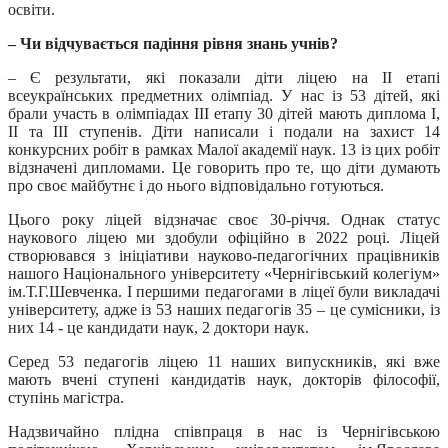
освіти.
– Чи відчувається падіння рівня знань учнів?
– Є результати, які показали діти ліцею на ІІ етапі
всеукраїнських предметних олімпіад. У нас із 53 дітей, які
брали участь в олімпіадах ІІІ етапу 30 дітей мають диплома І,
ІІ та ІІІ ступенів. Діти написали і подали на захист 14
конкурсних робіт в рамках Малої академії наук. 13 із цих робіт
відзначені дипломами. Це говорить про те, що діти думають
про своє майбутнє і до нього відповідально готуються.
Цього року ліцей відзначає своє 30-річчя. Однак статус
наукового ліцею ми здобули офіційно в 2022 році. Ліцей
створювався з ініціативи науково-педагогічних працівників
нашого Національного університету «Чернігівський колегіум»
ім.Т.Г.Шевченка. І першими педагогами в ліцеї були викладачі
університету, адже із 53 наших педагогів 35 – це сумісники, із
них 14 - це кандидати наук, 2 доктори наук.
Серед 53 педагогів ліцею 11 наших випускників, які вже
мають вчені ступені кандидатів наук, докторів філософії,
ступінь магістра.
Надзвичайно плідна співпраця в нас із Чернігівською