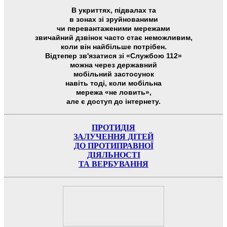
В укриттях, підвалах та
в зонах зі зруйнованими
чи перевантаженими мережами
звичайний дзвінок часто стає неможливим,
коли він найбільше потрібен.
Відтепер зв'язатися зі «Службою 112»
можна через державний
мобільний застосунок
навіть тоді, коли мобільна
мережа «не ловить»,
але є доступ до інтернету.
ПРОТИДІЯ
ЗАЛУЧЕННЯ ДІТЕЙ
ДО ПРОТИПРАВНОЇ
ДІЯЛЬНОСТІ
ТА ВЕРБУВАННЯ