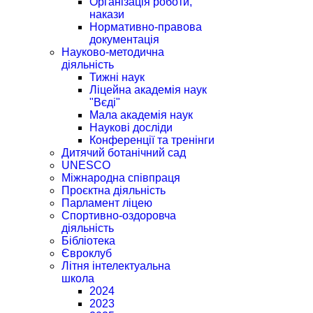
Організація роботи,
накази
Нормативно-правова
документація
Науково-методична
діяльність
Тижні наук
Ліцейна академія наук
"Вєді"
Мала академія наук
Наукові досліди
Конференції та тренінги
Дитячий ботанічний сад
UNESCO
Міжнародна співпраця
Проєктна діяльність
Парламент ліцею
Спортивно-оздоровча
діяльність
Бібліотека
Євроклуб
Літня інтелектуальна
школа
2024
2023