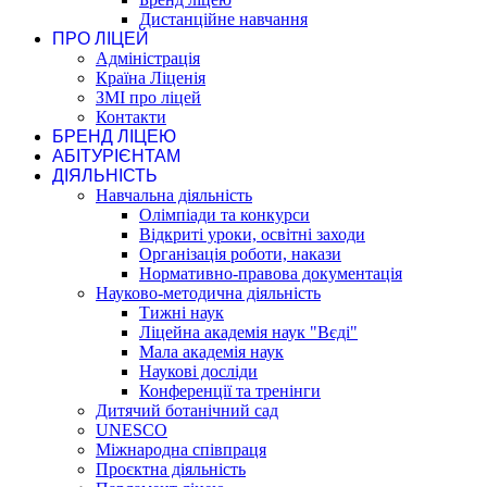
Дистанційне навчання
ПРО ЛІЦЕЙ
Адміністрація
Країна Ліценія
ЗМІ про ліцей
Контакти
БРЕНД ЛІЦЕЮ
АБІТУРІЄНТАМ
ДІЯЛЬНІСТЬ
Навчальна діяльність
Олімпіади та конкурси
Відкриті уроки, освітні заходи
Організація роботи, накази
Нормативно-правова документація
Науково-методична діяльність
Тижні наук
Ліцейна академія наук "Вєді"
Мала академія наук
Наукові досліди
Конференції та тренінги
Дитячий ботанічний сад
UNESCO
Міжнародна співпраця
Проєктна діяльність