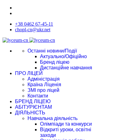
+38 0462 67-45-11
chopl-cn@ukr.net
Останні новини/Події
Актуально/Офіційно
Бренд ліцею
Дистанційне навчання
ПРО ЛІЦЕЙ
Адміністрація
Країна Ліценія
ЗМІ про ліцей
Контакти
БРЕНД ЛІЦЕЮ
АБІТУРІЄНТАМ
ДІЯЛЬНІСТЬ
Навчальна діяльність
Олімпіади та конкурси
Відкриті уроки, освітні
заходи