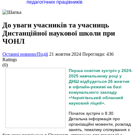
педагогічних працівників
До уваги учасників та учасниць
Дистанційної наукової школи при
ЧОНЛ
Останні новини/Події
21 жовтня 2024
Перегляди: 436
Ratings
(0)
Перша освітня зустріч у 2024-
2025 навчальному році у
ДНШ відбудеться 26 жовтня
в офлайн-режимі на базі
комунального закладу
«Чернігівський обласний
науковий ліцей».
Початок зустрічі о 8.30.
Детальна інформація про
організаційні моменти, розклад
занять, тематику спілкування з
батьками розміщена в Classroom, створених для взаємодії з