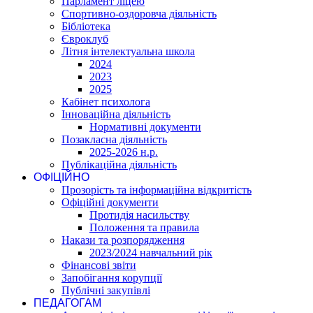
Парламент ліцею
Спортивно-оздоровча діяльність
Бібліотека
Євроклуб
Літня інтелектуальна школа
2024
2023
2025
Кабінет психолога
Інноваційна діяльність
Нормативні документи
Позакласна діяльність
2025-2026 н.р.
Публікаційна діяльність
ОФІЦІЙНО
Прозорість та інформаційна відкритість
Офіційні документи
Протидія насильству
Положення та правила
Накази та розпорядження
2023/2024 навчальний рік
Фінансові звіти
Запобігання корупції
Публічні закупівлі
ПЕДАГОГАМ