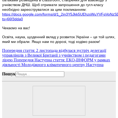
учнівством ДНШ. Щоб отримати запрошення до гугл-класу
необхідно зареєструватися за цим покликанням:
https://docs.google.com/forms/d/1_2in3Y5Jkk5UEhzsWuYVFqVoNz
ts=66f3dda0
Чекаємо на вас!
Освіта, наука, щоденний вклад у розвиток України – це той шлях,
який ми обрали. Якщо нам по дорозі, тоді ходімо разом!
Попередня стаття: 2 листопада відбулася зустріч делегації
управлінців з Великої Британії з учнівством і педагогами
ліцею
Попередня
Наступна стаття: ЕКО-ІНФОРМ у рамках
діяльності Молодіжного кліматичного центру
Наступна
Пошук