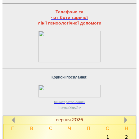
Телефони та
чат-боти гарячої
лінії психологічної допомоги
Корисні посилання:
Міністерство
освіти
і науки
України
серпня 2026
П
В
С
Ч
П
С
Н
1
2