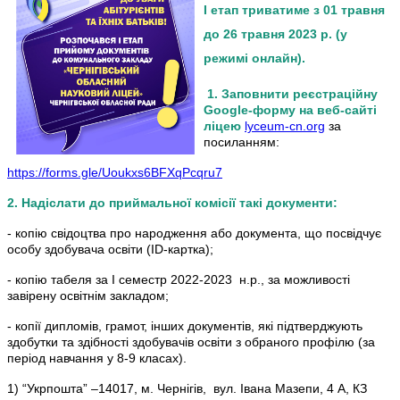
І етап триватиме з 01 травня
до 26 травня 2023 р. (у
режимі онлайн).
1. Заповнити реєстраційну
Google-форму на веб-сайті
ліцею
lyceum-cn.org
за
посиланням:
https://forms.gle/Uoukxs6BFXqPcqru7
2. Надіслати до приймальної комісії такі документи:
- копію свідоцтва про народження або документа, що посвідчує
особу здобувача освіти (ID-картка);
- копію табеля за І семестр 2022-2023 н.р., за можливості
завірену освітнім закладом;
- копії дипломів, грамот, інших документів, які підтверджують
здобутки та здібності здобувачів освіти з обраного профілю (за
період навчання у 8-9 класах).
1) “Укрпошта” –14017, м. Чернігів, вул. Івана Мазепи, 4 А, КЗ