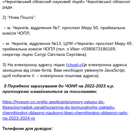
«Чернігівський обласний науковий ліцей» Чернігівської обласної
ради.
2) “Нова Пошта”:
– м. Чернігів, відділення №7, проспект Миру 50, приймальна
комісія ЧОПЛ;
– м. Чернігів, відділення №13, ЦУМ «Чернігів» проспект Миру 49,
приймальна комісія ЧОПЛ (тел. з Viber +0380673186169,
секретар ліцею Сатур Світлана Сергіївна).
3) На електронну адресу ліцею (
chopl-с
Ця електронна адреса
захищена від спам-ботів. Вам необхідно увімкнути JavaScript,
щоб побачити її.
– електронна поштова адреса).
З Порядком зарахування до ЧОНЛ на 2022-2023 н.р.
пропонуємо ознайомитися за посиланням:
https://lyceum-cn.org/to-applicants/umovy-vstupu-do-
litseiu/poryadok-zarakhuvannya-do-komunalnoho-zakladu-
chernihivskyi-oblasnyi-naukovyi-litsei-chernihivskoi-oblasnoi-rady-
na-2023-2024-nr
Телефони для довідок: