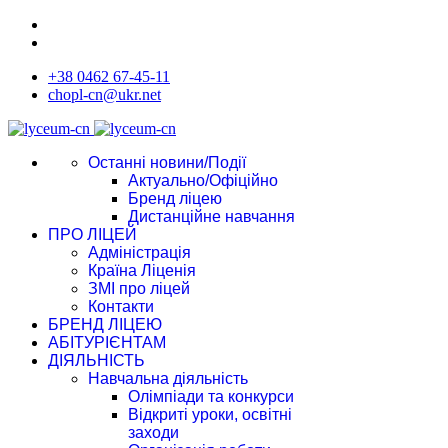
+38 0462 67-45-11
chopl-cn@ukr.net
Останні новини/Події
Актуально/Офіційно
Бренд ліцею
Дистанційне навчання
ПРО ЛІЦЕЙ
Адміністрація
Країна Ліценія
ЗМІ про ліцей
Контакти
БРЕНД ЛІЦЕЮ
АБІТУРІЄНТАМ
ДІЯЛЬНІСТЬ
Навчальна діяльність
Олімпіади та конкурси
Відкриті уроки, освітні
заходи