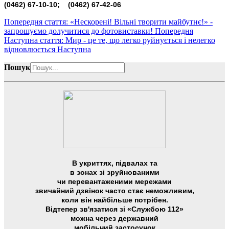
(0462) 67-10-10; (0462) 67-42-06
Попередня стаття: «Нескорені! Вільні творити майбутнє!» -
запрошуємо долучитися до фотовиставки!
Попередня
Наступна стаття: Мир - це те, що легко руйнується і нелегко
відновлюється
Наступна
Пошук
В укриттях, підвалах та
в зонах зі зруйнованими
чи перевантаженими мережами
звичайний дзвінок часто стає неможливим,
коли він найбільше потрібен.
Відтепер зв'язатися зі «Службою 112»
можна через державний
мобільний застосунок