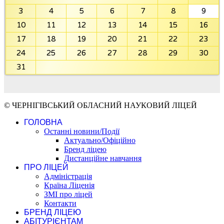
3
4
5
6
7
8
9
10
11
12
13
14
15
16
17
18
19
20
21
22
23
24
25
26
27
28
29
30
31
© ЧЕРНІГІВСЬКИЙ ОБЛАСНИЙ НАУКОВИЙ ЛІЦЕЙ
ГОЛОВНА
Останні новини/Події
Актуально/Офіційно
Бренд ліцею
Дистанційне навчання
ПРО ЛІЦЕЙ
Адміністрація
Країна Ліценія
ЗМІ про ліцей
Контакти
БРЕНД ЛІЦЕЮ
АБІТУРІЄНТАМ