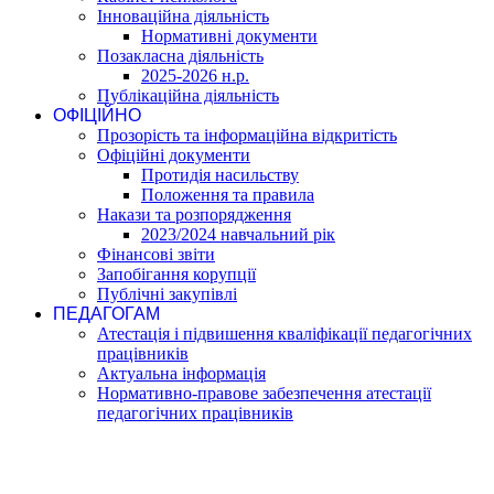
Інноваційна діяльність
Нормативні документи
Позакласна діяльність
2025-2026 н.р.
Публікаційна діяльність
ОФІЦІЙНО
Прозорість та інформаційна відкритість
Офіційні документи
Протидія насильству
Положення та правила
Накази та розпорядження
2023/2024 навчальний рік
Фінансові звіти
Запобігання корупції
Публічні закупівлі
ПЕДАГОГАМ
Атестація і підвишення кваліфікації педагогічних
працівників
Актуальна інформація
Нормативно-правове забезпечення атестації
педагогічних працівників