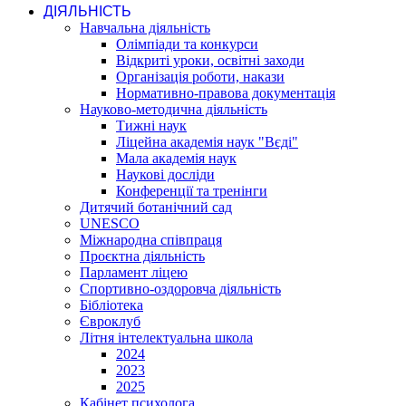
ДІЯЛЬНІСТЬ
Навчальна діяльність
Олімпіади та конкурси
Відкриті уроки, освітні заходи
Організація роботи, накази
Нормативно-правова документація
Науково-методична діяльність
Тижні наук
Ліцейна академія наук "Вєді"
Мала академія наук
Наукові досліди
Конференції та тренінги
Дитячий ботанічний сад
UNESCO
Міжнародна співпраця
Проєктна діяльність
Парламент ліцею
Спортивно-оздоровча діяльність
Бібліотека
Євроклуб
Літня інтелектуальна школа
2024
2023
2025
Кабінет психолога