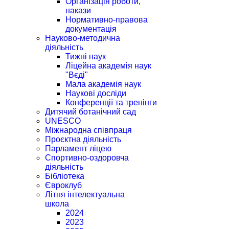
Організація роботи,
накази
Нормативно-правова
документація
Науково-методична
діяльність
Тижні наук
Ліцейна академія наук
"Вєді"
Мала академія наук
Наукові досліди
Конференції та тренінги
Дитячий ботанічний сад
UNESCO
Міжнародна співпраця
Проєктна діяльність
Парламент ліцею
Спортивно-оздоровча
діяльність
Бібліотека
Євроклуб
Літня інтелектуальна
школа
2024
2023