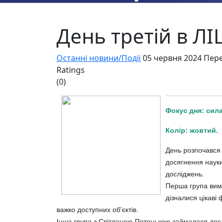
День третій в Л
Останні новини/Події
05 червня 2024
Пере
Ratings
(0)
Фокус дня: сила
Колір: жовтий.
День розпочався 
досягнення науки
досліджень.
Перша група вимі
дізналися цікаві 
важко доступних об'єктів.
Інша група з Світланою Потоцькою займалася досл