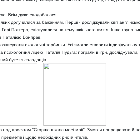
ною. Всім дуже сподобалася.
 яких долучилися за бажанням. Перші - досліджували світ англійської
рі Поттера, спілкувалися на тему шкільного життя. Інша група вивч
з Наталією Бойправ.
озписували екологічні торбинки. Усі змогли створити індивідуальну 
а психологиня ліцею Наталія Нудьга: пограли в ігри, досліджували,
ьний букет з солодощів.
та над проєктом "Старша школа моєї мрії". Змогли попрацювати й н
предметів і щодо необхідних рис вчителів.