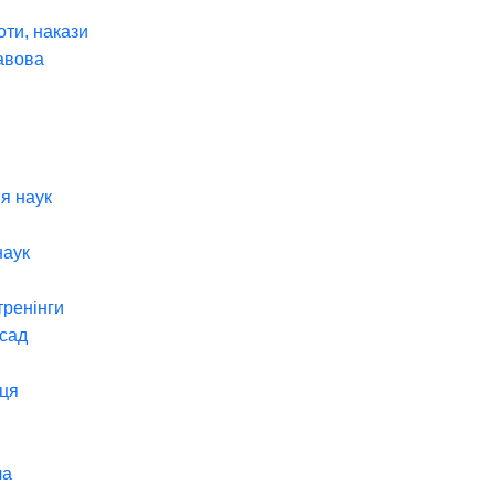
оти, накази
авова
я наук
наук
тренінги
 сад
ця
ча