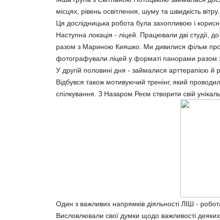
місцях, рівень освітлення, шуму та швидкість вітру.
Ця дослідницька робота була захопливою і корис
Наступна локація - ліцей. Працювали дві студії, до
разом з Мариною Кияшко. Ми дивилися фільм про Га
фотографували ліцей у форматі панорами разом 
У другій половині дня - займалися арттерапією й р
Відбувся також мотивуючий тренінг, який проводил
спілкування. З Назаром Реєм створити свій унікал
Один з важливих напрямків діяльності ЛІШ - робо
Висловлювали свої думки щодо важливості деяких 