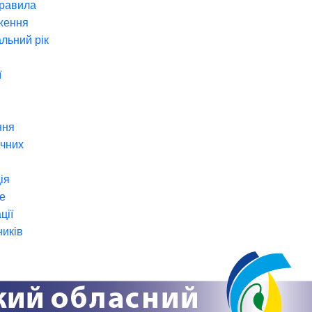
правила
ження
льний рік
ї
ння
ічних
ія
е
ції
ників