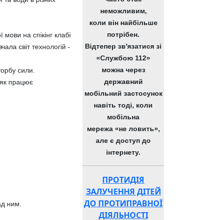
неможливим,
коли він найбільше
потрібен.
 мови на спікінг клабі
Відтепер зв'язатися зі
ала світ технологій -
«Службою 112»
можна через
торбу сили.
державний
 як працює
мобільний застосунок
навіть тоді, коли
мобільна
мережа «не ловить»,
але є доступ до
інтернету.
ПРОТИДІЯ
ЗАЛУЧЕННЯ ДІТЕЙ
ДО ПРОТИПРАВНОЇ
ад ним.
ДІЯЛЬНОСТІ