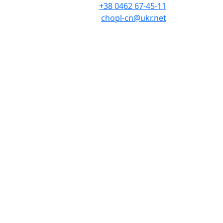
+38 0462 67-45-11
chopl-cn@ukr.net