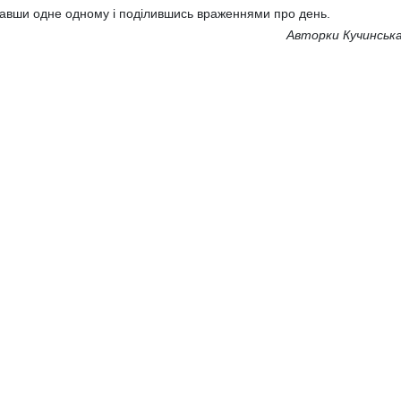
авши одне одному і поділившись враженнями про день.
Авторки Кучинська
ілля літньої школи «Україна європейська: план дій для молоді» 
ції", 3 червня, для учнівства школи "StartUP" ЛІШ2024 був нас