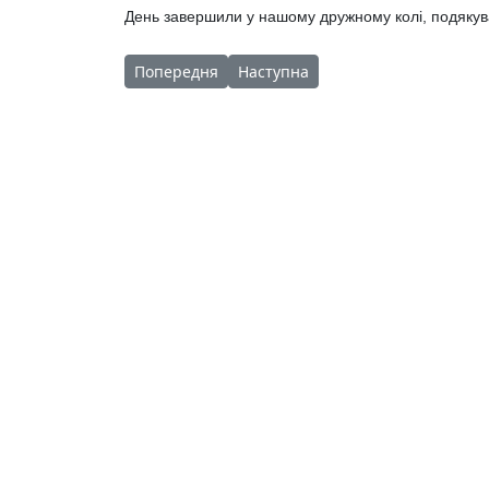
День завершили у нашому дружному колі, подякув
Попередня стаття: Третій день активного дозв
Наступна стаття: День "Активіза
Попередня
Наступна