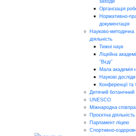
заходи
Організація роб
Нормативно-пр
документація
Науково-методична
діяльність
Тижні наук
Ліцейна академі
"Вєді"
Мала академія 
Наукові досліди
Конференції та 
Дитячий ботанічний
UNESCO
Міжнародна співпра
Проєктна діяльність
Парламент ліцею
Спортивно-оздоров