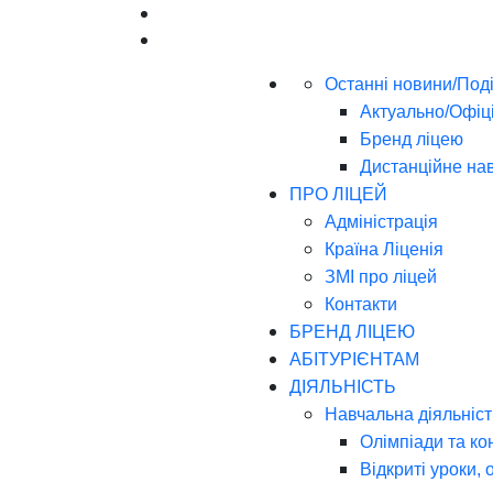
Останні новини/Поді
Актуально/Офіц
Бренд ліцею
Дистанційне на
ПРО ЛІЦЕЙ
Адміністрація
Країна Ліценія
ЗМІ про ліцей
Контакти
БРЕНД ЛІЦЕЮ
АБІТУРІЄНТАМ
ДІЯЛЬНІСТЬ
Навчальна діяльніст
Олімпіади та ко
Відкриті уроки, 