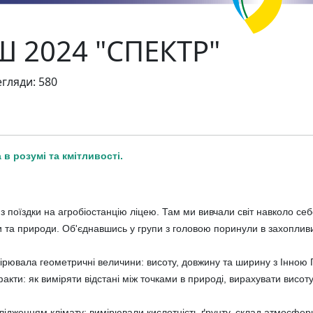
ІШ 2024 "СПЕКТР"
гляди: 580
 в розумі та кмітливості.
з поїздки на агробіостанцію ліцею. Там ми вивчали світ навколо се
 та природи. Об'єднавшись у групи з головою поринули в захопливи
рювала геометричні величини: висоту, довжину та ширину з Інною 
факти: як виміряти відстані між точками в природі, вирахувати висот
ідженням клімату: вимірювали кислотність ґрунту, склад атмосфери