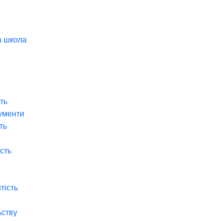
а школа
ть
ументи
ть
ість
тість
ьству