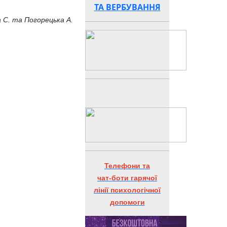
ТА ВЕРБУВАННЯ
 С. та Погорецька А.
минув
иченим та неповторним
Телефони та
чат-боти гарячої
лінії психологічної
допомоги