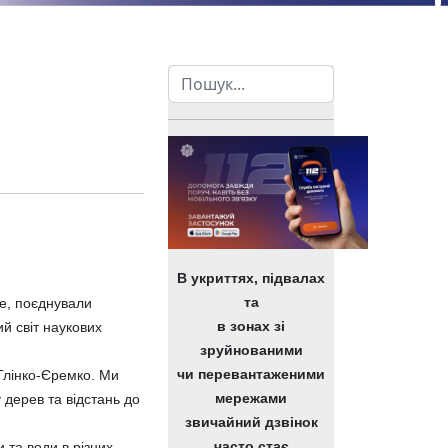
Пошук
В укриттях, підвалах
та
бе, поєднували
в зонах зі
й світ наукових
зруйнованими
чи перевантаженими
Глінко-Єремко. Ми
мережами
у дерев та відстань до
звичайний дзвінок
часто стає
 та води в різних