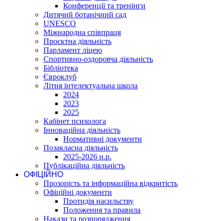
Конференції та тренінги
Дитячий ботанічний сад
UNESCO
Міжнародна співпраця
Проєктна діяльність
Парламент ліцею
Спортивно-оздоровча діяльність
Бібліотека
Євроклуб
Літня інтелектуальна школа
2024
2023
2025
Кабінет психолога
Інноваційна діяльність
Нормативні документи
Позакласна діяльність
2025-2026 н.р.
Публікаційна діяльність
ОФІЦІЙНО
Прозорість та інформаційна відкритість
Офіційні документи
Протидія насильству
Положення та правила
Накази та розпорядження