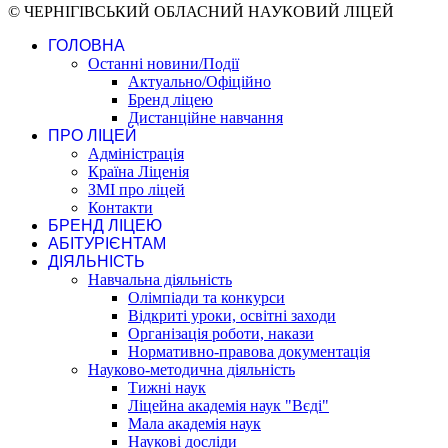
© ЧЕРНІГІВСЬКИЙ ОБЛАСНИЙ НАУКОВИЙ ЛІЦЕЙ
ГОЛОВНА
Останні новини/Події
Актуально/Офіційно
Бренд ліцею
Дистанційне навчання
ПРО ЛІЦЕЙ
Адміністрація
Країна Ліценія
ЗМІ про ліцей
Контакти
БРЕНД ЛІЦЕЮ
АБІТУРІЄНТАМ
ДІЯЛЬНІСТЬ
Навчальна діяльність
Олімпіади та конкурси
Відкриті уроки, освітні заходи
Організація роботи, накази
Нормативно-правова документація
Науково-методична діяльність
Тижні наук
Ліцейна академія наук "Вєді"
Мала академія наук
Наукові досліди