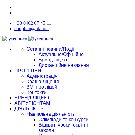
+38 0462 67-45-11
chopl-cn@ukr.net
Останні новини/Події
Актуально/Офіційно
Бренд ліцею
Дистанційне навчання
ПРО ЛІЦЕЙ
Адміністрація
Країна Ліценія
ЗМІ про ліцей
Контакти
БРЕНД ЛІЦЕЮ
АБІТУРІЄНТАМ
ДІЯЛЬНІСТЬ
Навчальна діяльність
Олімпіади та конкурси
Відкриті уроки, освітні
заходи