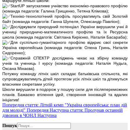
маршрути літньої школи:
StartUP запускатиме учнівство економіко-правового профілю
(команда педагогів: Галина Грищенко, Тетяна Клімова);
Техніко-технологічний профіль просуватимуть свій Золотий
байт (команда педагогів: Ганна Шупеля, Олександр Павліон);
Досліджувати природний потенціал України вирушили учні й
учениці природничо-математичного профілю та їх Ресурсна
школа (команда педагогів: Світлана Кирієнко, Наталія Басараба);
Для суспільно-гуманітарного профілю відкриє свої секрети
Україна європейська (команда педагогів: Олена Гринь, Наталія
Сидоренко);
Справжній СПЕКТР досліджень чекає на збірну команду
учнів та учениць І курсу (команда педагогів: Наталія Нудьга,
Оксана Мінаєва).
Потужну команду літніх шкіл складає батьківська спільнота, які
супроводжуватимуть дітей протягом усіх літніх шкіл та дітимуться
власними секретами успіху.
Школи вирушили в подорож у пошуку сили для післяпереможних
планів. Бажаємо втілення ідей, створення інновацій та вдалих
ініціатив!
Попередня стаття: Літній кемп "Україна європейська: план дій
для молоді"
Попередня
Наступна стаття: Пролунав останній
дзвоник в ЧОНЛ
Наступна
Пошук