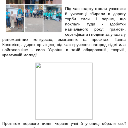
Під час старту школи учасники
й учасниці збирали в дорогу
торби сили. І перше, що
поклали туди - здобутки
навчального року: грамоти,
сертифікати і подяки за участь у
різноманітних конкурсах, змаганнях та проєктах. Ганна
Коломієць, директор ліцею, під час вручення нагород відмітила
найголовніше - сила України в такій обдарованій, творчій,
креативній молоді!
Протягом першого тижня червня учні й учениці обрали свої