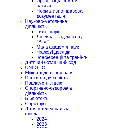
Організація роботи,
накази
Нормативно-правова
документація
Науково-методична
діяльність
Тижні наук
Ліцейна академія наук
"Вєді"
Мала академія наук
Наукові досліди
Конференції та тренінги
Дитячий ботанічний сад
UNESCO
Міжнародна співпраця
Проєктна діяльність
Парламент ліцею
Спортивно-оздоровча
діяльність
Бібліотека
Євроклуб
Літня інтелектуальна
школа
2024
2023