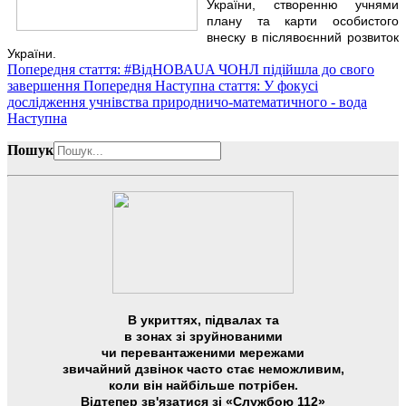
України, створенню учнями
плану та карти особистого
внеску в післявоєнний розвиток
України.
Попередня стаття: #ВідНОВАUA ЧОНЛ підійшла до свого
завершення
Попередня
Наступна стаття: У фокусі
дослідження учнівства природничо-математичного - вода
Наступна
Пошук
В укриттях, підвалах та
в зонах зі зруйнованими
чи перевантаженими мережами
звичайний дзвінок часто стає неможливим,
коли він найбільше потрібен.
Відтепер зв'язатися зі «Службою 112»