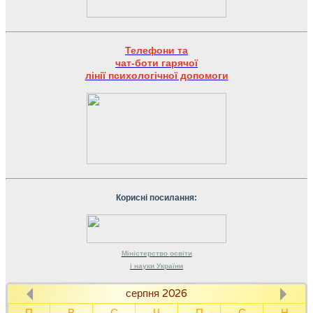
Телефони та
чат-боти гарячої
лінії психологічної допомоги
Корисні посилання:
Міністерство
освіти
і науки
України
серпня 2026
П
В
С
Ч
П
С
Н