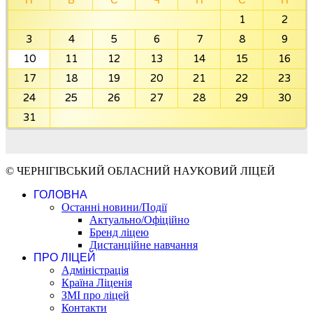
1
2
3
4
5
6
7
8
9
10
11
12
13
14
15
16
17
18
19
20
21
22
23
24
25
26
27
28
29
30
31
© ЧЕРНІГІВСЬКИЙ ОБЛАСНИЙ НАУКОВИЙ ЛІЦЕЙ
ГОЛОВНА
Останні новини/Події
Актуально/Офіційно
Бренд ліцею
Дистанційне навчання
ПРО ЛІЦЕЙ
Адміністрація
Країна Ліценія
ЗМІ про ліцей
Контакти