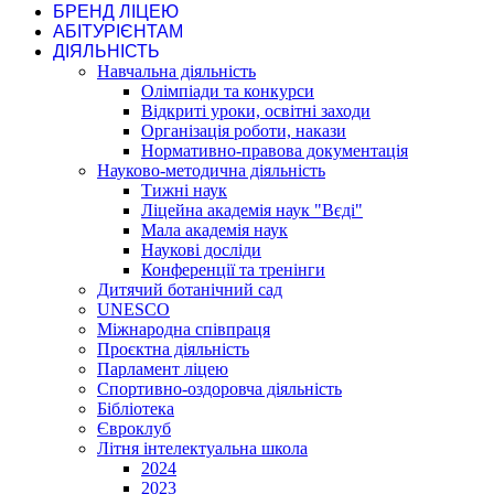
БРЕНД ЛІЦЕЮ
АБІТУРІЄНТАМ
ДІЯЛЬНІСТЬ
Навчальна діяльність
Олімпіади та конкурси
Відкриті уроки, освітні заходи
Організація роботи, накази
Нормативно-правова документація
Науково-методична діяльність
Тижні наук
Ліцейна академія наук "Вєді"
Мала академія наук
Наукові досліди
Конференції та тренінги
Дитячий ботанічний сад
UNESCO
Міжнародна співпраця
Проєктна діяльність
Парламент ліцею
Спортивно-оздоровча діяльність
Бібліотека
Євроклуб
Літня інтелектуальна школа
2024
2023