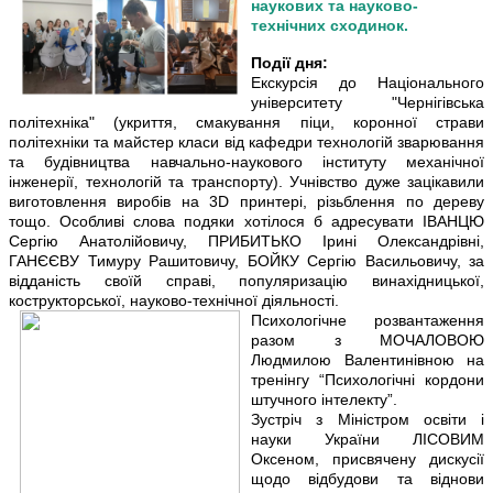
наукових та науково-
технічних сходинок.
Події дня:
Екскурсія до Національного
університету "Чернігівська
політехніка" (укриття, смакування піци, коронної страви
політехніки та майстер класи від кафедри технологій зварювання
та будівництва навчально-наукового інституту механічної
інженерії, технологій та транспорту). Учнівство дуже зацікавили
виготовлення виробів на 3D принтері, різьблення по дереву
тощо. Особливі слова подяки хотілося б адресувати ІВАНЦЮ
Сергію Анатолійовичу, ПРИБИТЬКО Ірині Олександрівні,
ГАНЄЄВУ Тимуру Рашитовичу, БОЙКУ Сергію Васильовичу, за
відданість своїй справі, популяризацію винахідницької,
кострукторської, науково-технічної діяльності.
Психологічне розвантаження
разом з МОЧАЛОВОЮ
Людмилою Валентинівною на
тренінгу “Психологічні кордони
штучного інтелекту”.
Зустріч з Міністром освіти і
науки України ЛІСОВИМ
Оксеном, присвячену дискусії
щодо відбудови та віднови