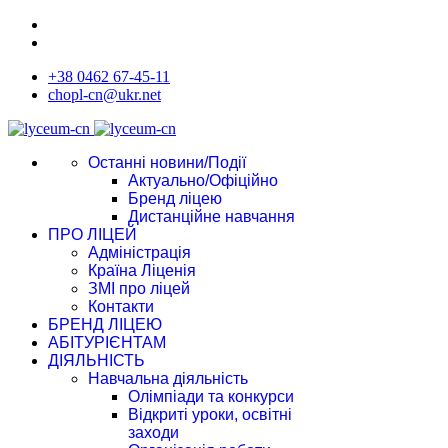
+38 0462 67-45-11
chopl-cn@ukr.net
Останні новини/Події
Актуально/Офіційно
Бренд ліцею
Дистанційне навчання
ПРО ЛІЦЕЙ
Адміністрація
Країна Ліценія
ЗМІ про ліцей
Контакти
БРЕНД ЛІЦЕЮ
АБІТУРІЄНТАМ
ДІЯЛЬНІСТЬ
Навчальна діяльність
Олімпіади та конкурси
Відкриті уроки, освітні
заходи