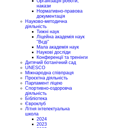
Організація роботи,
накази
Нормативно-правова
документація
Науково-методична
діяльність
Тижні наук
Ліцейна академія наук
"Вєді"
Мала академія наук
Наукові досліди
Конференції та тренінги
Дитячий ботанічний сад
UNESCO
Міжнародна співпраця
Проєктна діяльність
Парламент ліцею
Спортивно-оздоровча
діяльність
Бібліотека
Євроклуб
Літня інтелектуальна
школа
2024
2023