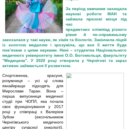
За період навчання захищала
наукові роботи МАН та
займала призові місця під
час
предметних олімпіад різного
рівня й по-справжньому
закохалася у такі науки, як хімія та біологія. Закінчила ліцей
із золотою медаллю і зрозуміла, що все її життя буде
пов’язане з цими науками. Нині – студентка Національного
медичного університету імені О.О. Богомольця, факультету
“Медицина”. У 2020 році створила у Чернігові та зараз
активно займається її розвитком.
Спортсменка, красуня,
розумниця – усі ці слова
якнайкраще підходять для
Мирослави Таран. Вона –
перша випускниця медичної
студії при ЧОПЛ, яка почала
своє функціонування у 2017
році у співпраці з Валерієм
Зубом (ексочільником
Чернігівського медичного
центру сучасної онкології).