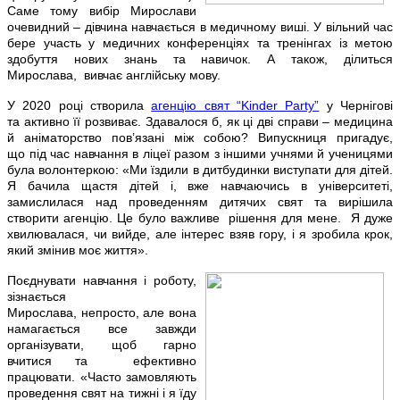
Саме тому вибір Мирослави
очевидний – дівчина навчається в медичному виші. У вільний час
бере участь у медичних конференціях та тренінгах із метою
здобуття нових знань та навичок. А також, ділиться
Мирослава, вивчає англійську мову.
У 2020 році створила
агенцію свят “Kinder Party”
у Чернігові
та активно її розвиває. Здавалося б, як ці дві справи – медицина
й аніматорство пов’язані між собою? Випускниця пригадує,
що під час навчання в ліцеї разом з іншими учнями й ученицями
була волонтеркою: «Ми їздили в дитбудинки виступати для дітей.
Я бачила щастя дітей і, вже навчаючись в університеті,
замислилася над проведенням дитячих свят та вирішила
створити агенцію. Це було важливе рішення для мене. Я дуже
хвилювалася, чи вийде, але інтерес взяв гору, і я зробила крок,
який змінив моє життя».
Поєднувати навчання і роботу,
зізнається
Мирослава, непросто, але вона
намагається все завжди
організувати, щоб гарно
вчитися та ефективно
працювати. «Часто замовляють
проведення свят на тижні і я їду