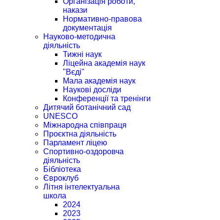
Організація роботи,
накази
Нормативно-правова
документація
Науково-методична
діяльність
Тижні наук
Ліцейна академія наук
"Вєді"
Мала академія наук
Наукові досліди
Конференції та тренінги
Дитячий ботанічний сад
UNESCO
Міжнародна співпраця
Проєктна діяльність
Парламент ліцею
Спортивно-оздоровча
діяльність
Бібліотека
Євроклуб
Літня інтелектуальна
школа
2024
2023