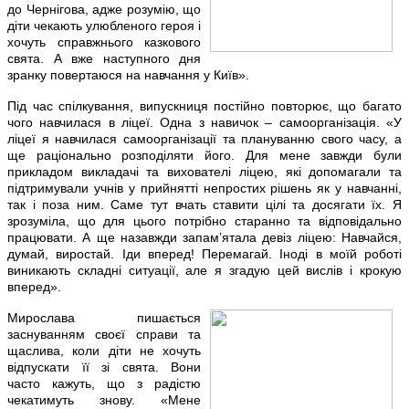
до Чернігова, адже розумію, що
діти чекають улюбленого героя і
хочуть справжнього казкового
свята. А вже наступного дня
зранку повертаюся на навчання у Київ».
Під час спілкування, випускниця постійно повторює, що багато
чого навчилася в ліцеї. Одна з навичок – самоорганізація. «У
ліцеї я навчилася самоорганізації та плануванню свого часу, а
ще раціонально розподіляти його. Для мене завжди були
прикладом викладачі та вихователі ліцею, які допомагали та
підтримували учнів у прийнятті непростих рішень як у навчанні,
так і поза ним. Саме тут вчать ставити цілі та досягати їх. Я
зрозуміла, що для цього потрібно старанно та відповідально
працювати. А ще назавжди запам’ятала девіз ліцею: Навчайся,
думай, виростай. Іди вперед! Перемагай. Іноді в моїй роботі
виникають складні ситуації, але я згадую цей вислів і крокую
вперед».
Мирослава пишається
заснуванням своєї справи та
щаслива, коли діти не хочуть
відпускати її зі свята. Вони
часто кажуть, що з радістю
чекатимуть знову. «Мене