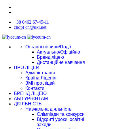
+38 0462 67-45-11
chopl-cn@ukr.net
Останні новини/Події
Актуально/Офіційно
Бренд ліцею
Дистанційне навчання
ПРО ЛІЦЕЙ
Адміністрація
Країна Ліценія
ЗМІ про ліцей
Контакти
БРЕНД ЛІЦЕЮ
АБІТУРІЄНТАМ
ДІЯЛЬНІСТЬ
Навчальна діяльність
Олімпіади та конкурси
Відкриті уроки, освітні
заходи