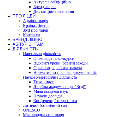
Актуально/Офіційно
Бренд ліцею
Дистанційне навчання
ПРО ЛІЦЕЙ
Адміністрація
Країна Ліценія
ЗМІ про ліцей
Контакти
БРЕНД ЛІЦЕЮ
АБІТУРІЄНТАМ
ДІЯЛЬНІСТЬ
Навчальна діяльність
Олімпіади та конкурси
Відкриті уроки, освітні заходи
Організація роботи, накази
Нормативно-правова документація
Науково-методична діяльність
Тижні наук
Ліцейна академія наук "Вєді"
Мала академія наук
Наукові досліди
Конференції та тренінги
Дитячий ботанічний сад
UNESCO
Міжнародна співпраця