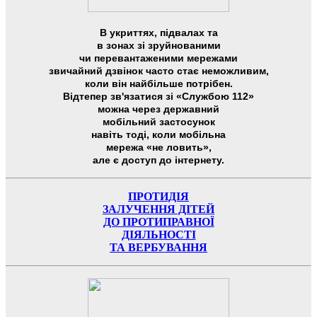
В укриттях, підвалах та
в зонах зі зруйнованими
чи перевантаженими мережами
звичайний дзвінок часто стає неможливим,
коли він найбільше потрібен.
Відтепер зв'язатися зі «Службою 112»
можна через державний
мобільний застосунок
навіть тоді, коли мобільна
мережа «не ловить»,
але є доступ до інтернету.
ПРОТИДІЯ
ЗАЛУЧЕННЯ ДІТЕЙ
ДО ПРОТИПРАВНОЇ
ДІЯЛЬНОСТІ
ТА ВЕРБУВАННЯ