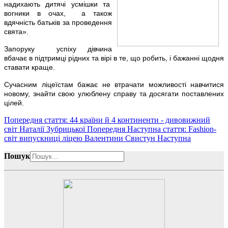
надихають дитячі усмішки та
вогники в очах, а також
вдячність батьків за проведення
свята».
Запоруку успіху дівчина
вбачає в підтримці рідних та вірі в те, що робить, і бажанні щодня
ставати краще.
Сучасним ліцеїстам бажає не втрачати можливості навчитися
новому, знайти свою улюблену справу та досягати поставлених
цілей.
Попередня стаття: 44 країни й 4 континенти - дивовижний
світ Наталії Зубрицької
Попередня
Наступна стаття: Fashion-
світ випускниці ліцею Валентини Свистун
Наступна
Пошук