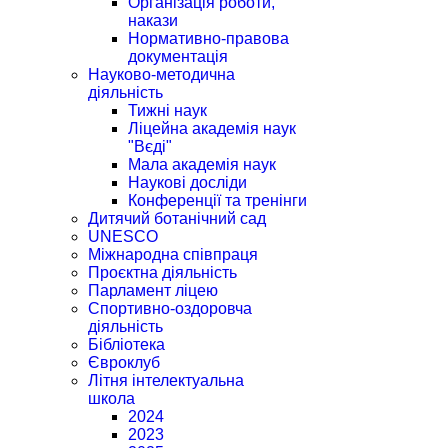
Організація роботи,
накази
Нормативно-правова
документація
Науково-методична
діяльність
Тижні наук
Ліцейна академія наук
"Вєді"
Мала академія наук
Наукові досліди
Конференції та тренінги
Дитячий ботанічний сад
UNESCO
Міжнародна співпраця
Проєктна діяльність
Парламент ліцею
Спортивно-оздоровча
діяльність
Бібліотека
Євроклуб
Літня інтелектуальна
школа
2024
2023