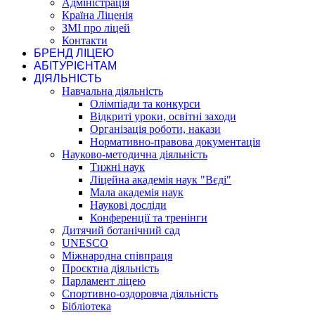
Адміністрація
Країна Ліценія
ЗМІ про ліцей
Контакти
БРЕНД ЛІЦЕЮ
АБІТУРІЄНТАМ
ДІЯЛЬНІСТЬ
Навчальна діяльність
Олімпіади та конкурси
Відкриті уроки, освітні заходи
Організація роботи, накази
Нормативно-правова документація
Науково-методична діяльність
Тижні наук
Ліцейна академія наук "Вєді"
Мала академія наук
Наукові досліди
Конференції та тренінги
Дитячий ботанічний сад
UNESCO
Міжнародна співпраця
Проєктна діяльність
Парламент ліцею
Спортивно-оздоровча діяльність
Бібліотека