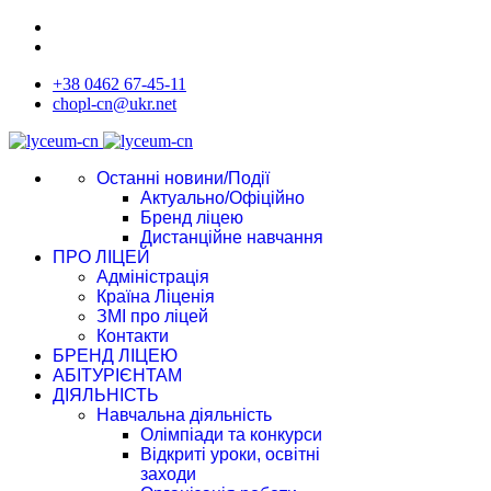
+38 0462 67-45-11
chopl-cn@ukr.net
Останні новини/Події
Актуально/Офіційно
Бренд ліцею
Дистанційне навчання
ПРО ЛІЦЕЙ
Адміністрація
Країна Ліценія
ЗМІ про ліцей
Контакти
БРЕНД ЛІЦЕЮ
АБІТУРІЄНТАМ
ДІЯЛЬНІСТЬ
Навчальна діяльність
Олімпіади та конкурси
Відкриті уроки, освітні
заходи