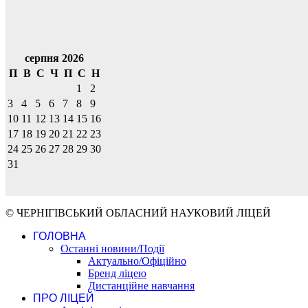
серпня 2026
П
В
С
Ч
П
С
Н
1
2
3
4
5
6
7
8
9
10
11
12
13
14
15
16
17
18
19
20
21
22
23
24
25
26
27
28
29
30
31
© ЧЕРНІГІВСЬКИЙ ОБЛАСНИЙ НАУКОВИЙ ЛІЦЕЙ
ГОЛОВНА
Останні новини/Події
Актуально/Офіційно
Бренд ліцею
Дистанційне навчання
ПРО ЛІЦЕЙ