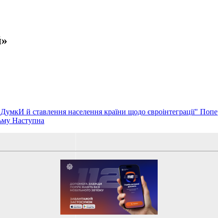
й»
"ДумкИ й ставлення населення країни щодо євроінтеграції"
Попе
льму
Наступна