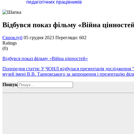
педагогічних працівників
Відбувся показ фільму «Війна цінносте
Євроклуб
05 грудня 2023
Перегляди: 602
Ratings
(0)
Відбувся показ фільму «Війна цінностей»
Попередня стаття: У ЧОНЛ відбулася презентація дослідження 
музей імені В.В. Тарновського за запрошення і презентацію фі
Пошук