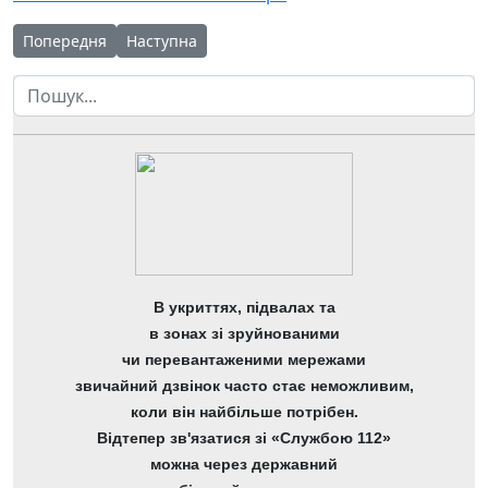
Попередня стаття: 11 листопада щорічно відзначається Мі
Наступна стаття: 20 березня – Всесвітній день З
Попередня
Наступна
Пошук
В укриттях, підвалах та
в зонах зі зруйнованими
чи перевантаженими мережами
звичайний дзвінок часто стає неможливим,
коли він найбільше потрібен.
Відтепер зв'язатися зі «Службою 112»
можна через державний