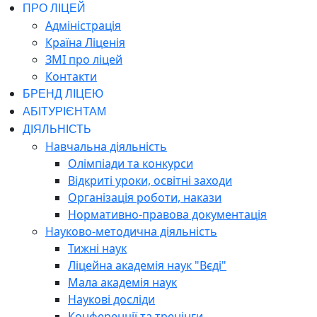
ПРО ЛІЦЕЙ
Адміністрація
Країна Ліценія
ЗМІ про ліцей
Контакти
БРЕНД ЛІЦЕЮ
АБІТУРІЄНТАМ
ДІЯЛЬНІСТЬ
Навчальна діяльність
Олімпіади та конкурси
Відкриті уроки, освітні заходи
Організація роботи, накази
Нормативно-правова документація
Науково-методична діяльність
Тижні наук
Ліцейна академія наук "Вєді"
Мала академія наук
Наукові досліди
Конференції та тренінги