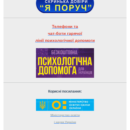
Телефони та
чат-боти гарячої
лінії психологічної допомоги
Корисні посилання:
Міністерство
освіти
і науки
України