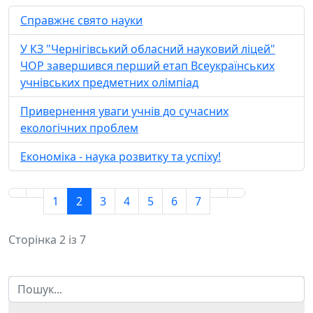
Cправжнє свято науки
У КЗ "Чернігівський обласний науковий ліцей"
ЧОР завершився перший етап Всеукраїнських
учнівських предметних олімпіад
Привернення уваги учнів до сучасних
екологічних проблем
Економіка - наука розвитку та успіху!
1
2
3
4
5
6
7
Сторінка 2 із 7
Пошук