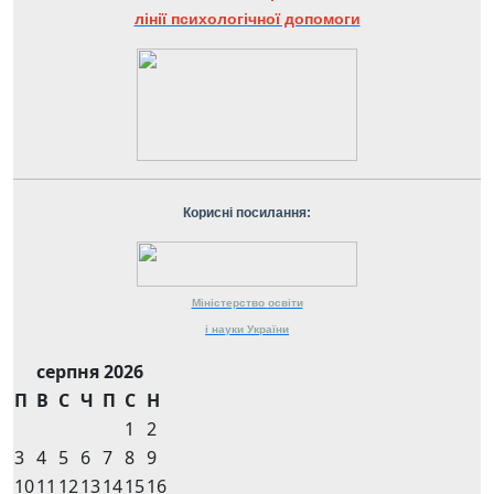
лінії психологічної допомоги
Корисні посилання:
Міністерство
освіти
і науки
України
серпня 2026
П
В
С
Ч
П
С
Н
1
2
3
4
5
6
7
8
9
10
11
12
13
14
15
16