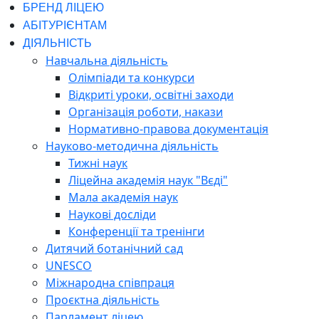
БРЕНД ЛІЦЕЮ
АБІТУРІЄНТАМ
ДІЯЛЬНІСТЬ
Навчальна діяльність
Олімпіади та конкурси
Відкриті уроки, освітні заходи
Організація роботи, накази
Нормативно-правова документація
Науково-методична діяльність
Тижні наук
Ліцейна академія наук "Вєді"
Мала академія наук
Наукові досліди
Конференції та тренінги
Дитячий ботанічний сад
UNESCO
Міжнародна співпраця
Проєктна діяльність
Парламент ліцею