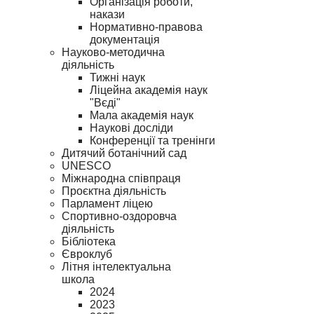
Організація роботи,
накази
Нормативно-правова
документація
Науково-методична
діяльність
Тижні наук
Ліцейна академія наук
"Вєді"
Мала академія наук
Наукові досліди
Конференції та тренінги
Дитячий ботанічний сад
UNESCO
Міжнародна співпраця
Проєктна діяльність
Парламент ліцею
Спортивно-оздоровча
діяльність
Бібліотека
Євроклуб
Літня інтелектуальна
школа
2024
2023