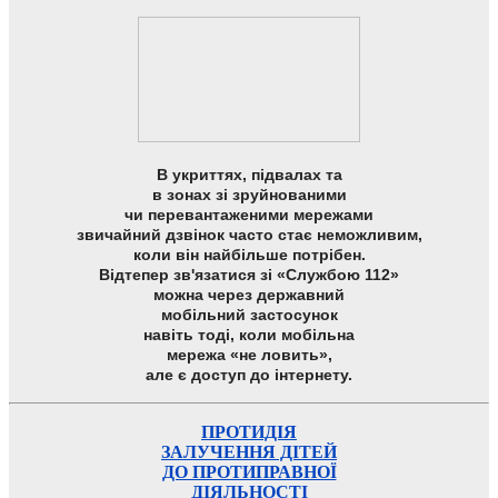
В укриттях, підвалах та
в зонах зі зруйнованими
чи перевантаженими мережами
звичайний дзвінок часто стає неможливим,
коли він найбільше потрібен.
Відтепер зв'язатися зі «Службою 112»
можна через державний
мобільний застосунок
навіть тоді, коли мобільна
мережа «не ловить»,
але є доступ до інтернету.
ПРОТИДІЯ
ЗАЛУЧЕННЯ ДІТЕЙ
ДО ПРОТИПРАВНОЇ
ДІЯЛЬНОСТІ