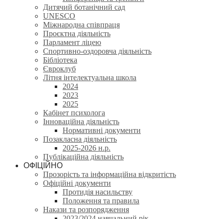
Дитячий ботанічний сад
UNESCO
Міжнародна співпраця
Проєктна діяльність
Парламент ліцею
Спортивно-оздоровча діяльність
Бібліотека
Євроклуб
Літня інтелектуальна школа
2024
2023
2025
Кабінет психолога
Інноваційна діяльність
Нормативні документи
Позакласна діяльність
2025-2026 н.р.
Публікаційна діяльність
ОФІЦІЙНО
Прозорість та інформаційна відкритість
Офіційні документи
Протидія насильству
Положення та правила
Накази та розпорядження
2023/2024 навчальний рік