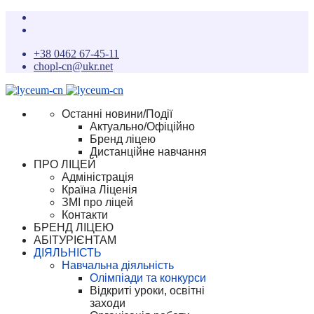
+38 0462 67-45-11
chopl-cn@ukr.net
Останні новини/Події
Актуально/Офіційно
Бренд ліцею
Дистанційне навчання
ПРО ЛІЦЕЙ
Адміністрація
Країна Ліценія
ЗМІ про ліцей
Контакти
БРЕНД ЛІЦЕЮ
АБІТУРІЄНТАМ
ДІЯЛЬНІСТЬ
Навчальна діяльність
Олімпіади та конкурси
Відкриті уроки, освітні
заходи