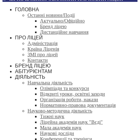
ГОЛОВНА
Останні новини/Події
Актуально/Офіційно
Бренд ліцею
Дистанційне навчання
ПРО ЛІЦЕЙ
Адміністрація
Країна Ліценія
ЗМІ про ліцей
Контакти
БРЕНД ЛІЦЕЮ
АБІТУРІЄНТАМ
ДІЯЛЬНІСТЬ
Навчальна діяльність
Олімпіади та конкурси
Відкриті уроки, освітні заходи
Організація роботи, накази
Нормативно-правова документація
Науково-методична діяльність
Тижні наук
Ліцейна академія наук "Вєді"
Мала академія наук
Наукові досліди
Конференції та тренінги