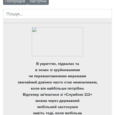
Попередня стаття: Участь учнівства ЧОНЛ у конкурсі «Олімпіс
Наступна стаття: Живе в Україні Шевченкове с
Попередня
Наступна
Пошук
В укриттях, підвалах та
в зонах зі зруйнованими
чи перевантаженими мережами
звичайний дзвінок часто стає неможливим,
коли він найбільше потрібен.
Відтепер зв'язатися зі «Службою 112»
можна через державний
мобільний застосунок
навіть тоді, коли мобільна